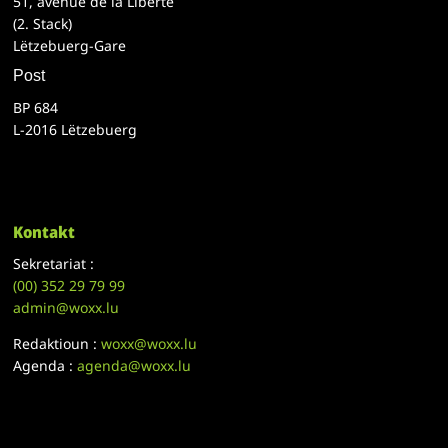
51, avenue de la Liberté
(2. Stack)
Lëtzebuerg-Gare
Post
BP 684
L-2016 Lëtzebuerg
Kontakt
Sekretariat :
(00)
352 29 79 99
admin@woxx.lu
Redaktioun :
woxx@woxx.lu
Agenda :
agenda@woxx.lu