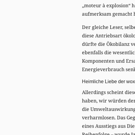
„moteur à explosion“ 
aufmerksam gemacht h
Der gleiche Leser, sel
diese Antriebsart ökol
dürfte die Ökobilanz v
ebenfalls die wesentl
Komponenten und Ersat
Energieverbrauch senk
Heimliche Liebe der wo
Allerdings scheint di
haben, wir würden den
die Umweltauswirkun
verharmlosen. Das Gege
eines Ausstiegs aus Die
Reihenfolge – wurde Ja