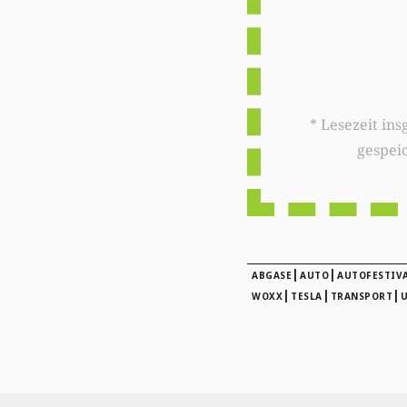
* Lesezeit insgesamt auf woxx.lu: 
gespei
|
|
ABGASE
AUTO
AUTOFESTIV
|
|
|
WOXX
TESLA
TRANSPORT