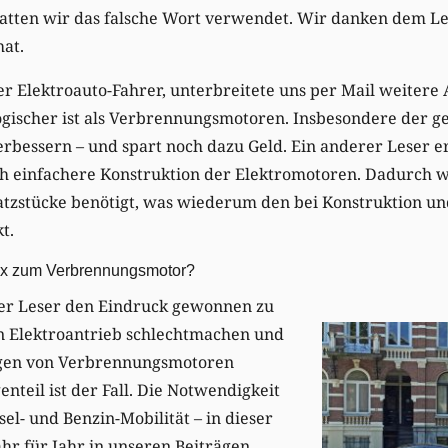
hatten wir das falsche Wort verwendet. Wir danken dem Le
at.
ber Elektroauto-Fahrer, unterbreitete uns per Mail weite
ogischer ist als Verbrennungsmotoren. Insbesondere der g
erbessern – und spart noch dazu Geld. Ein anderer Leser 
ich einfachere Konstruktion der Elektromotoren. Dadurch
zstücke benötigt, was wiederum den bei Konstruktion u
t.
xx zum Verbrennungsmotor?
eser Leser den Eindruck gewonnen zu
 Elektroantrieb schlechtmachen und
gen von Verbrennungsmotoren
nteil ist der Fall. Die Notwendigkeit
sel- und Benzin-Mobilität – in dieser
hr für Jahr in unseren Beiträgen