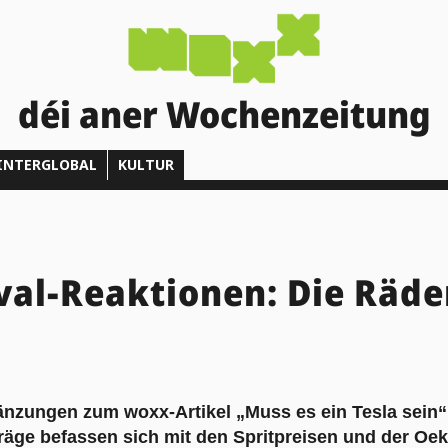
déi aner Wochenzeitung
INTERGLOBAL
KULTUR
val-Reaktionen: Die Räde
änzungen zum woxx-Artikel „
Muss es ein Tesla sein
“
räge befassen sich mit den
Spritpreisen
und der
Oek