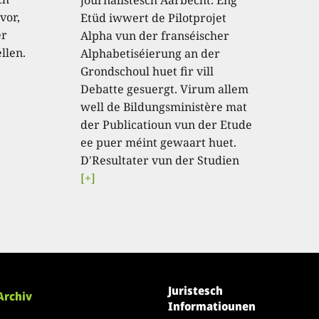
vor,
Etüd iwwert de Pilotprojet
er
Alpha vun der franséischer
llen.
Alphabetiséierung an der
Grondschoul huet fir vill
Debatte gesuergt. Virum allem
well de Bildungsministère mat
der Publicatioun vun der Etude
ee puer méint gewaart huet.
D'Resultater vun der Studien
[+]
Juristesch
Archiv
Informatiounen