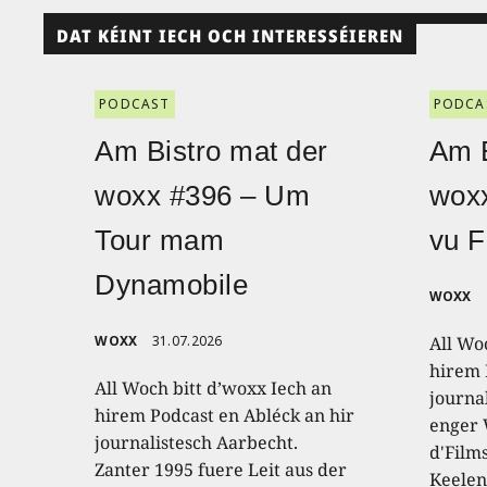
DAT KÉINT IECH OCH INTERESSÉIEREN
PODCAST
PODCA
Am Bistro mat der
Am B
woxx #396 – Um
wox
Tour mam
vu F
Dynamobile
WOXX
WOXX
31.07.2026
All Wo
hirem 
All Woch bitt d’woxx Iech an
journa
hirem Podcast en Abléck an hir
enger
journalistesch Aarbecht.
d'Film
Zanter 1995 fuere Leit aus der
Keelen