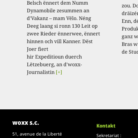
Belsch ënnert dem Numm
zou. D
Dynamobile zesummen an
dräizé
d'Vakanz – mam Vëlo. Néng
Enn, dé
Deeg laang si ronn 130 Leit op
Produk
zwee Rieder ënnerwee, ënnert
ganz w
hinnen och vill Kanner. Dëst
Bras w
Joer fiert
de Stu
hir Expeditioun duerch
Lëtzebuerg, an d'woxx-
Journalistin
[+]
woxx s.c.
Kontakt
51, avenue de la Liberté
Sekretariat :