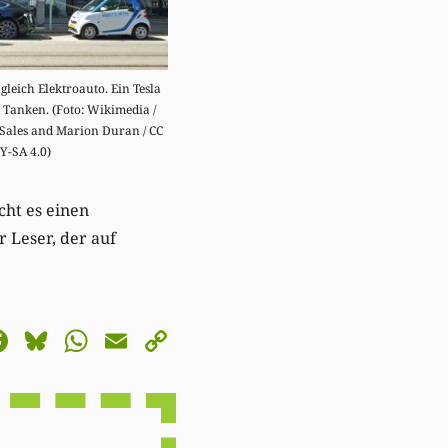
 gleich Elektroauto. Ein Tesla
 Tanken. (Foto: Wikimedia /
Sales and Marion Duran / CC
Y-SA 4.0)
cht es einen
 Leser, der auf
astodon
Facebook
Bluesky
WhatsApp
Email
Copy
Link