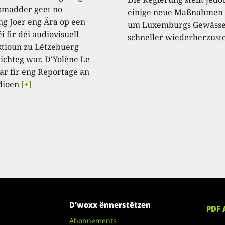
omadder geet no
einige neue Maßnahmen 
ng Joer eng Ära op een
um Luxemburgs Gewäss
i fir déi audiovisuell
schneller wiederherzuste
tioun zu Lëtzebuerg
ichteg war. D'Yolène Le
ar fir eng Reportage an
dioen
[+]
D’woxx ënnerstëtzen
PDF 
Abonnements