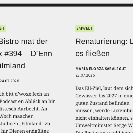
ST
ËMWELT
istro mat der
Renaturierung: 
x #394 – D’Enn
es fließen
ilmland
MARÍA ELORZA SARALEGUI
23.07.2026
24.07.2026
Das EU-Ziel, laut dem sich
ch bitt d’woxx Iech an
Gewässer bis 2027 in ei
Podcast en Abléck an hir
guten Zustand befinden
listesch Aarbecht. An
müssen, werde Luxembu
 Woch maachen
nicht einhalten können, s
studioen „Filmland“ zu
Umweltminister Serge W
 hir Dieren endgülteg
Die Regierung stellt jedo