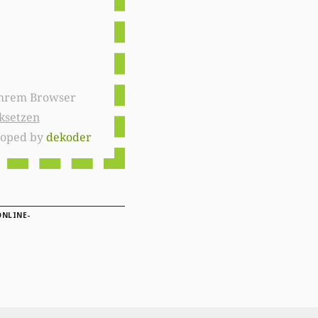
ksetzen
loped by
dekoder
ONLINE-