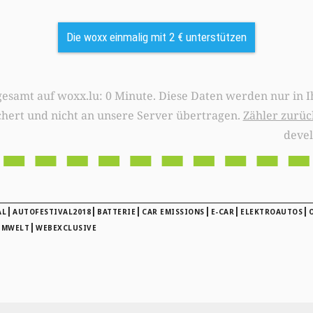
Die woxx einmalig mit 2 € unterstützen
0 Minute. Diese Daten werden nur in Ihrem Browser
chert und nicht an unsere Server übertragen.
Zähler zurüc
deve
|
|
|
|
|
|
AL
AUTOFESTIVAL2018
BATTERIE
CAR EMISSIONS
E-CAR
ELEKTROAUTOS
|
UMWELT
WEBEXCLUSIVE