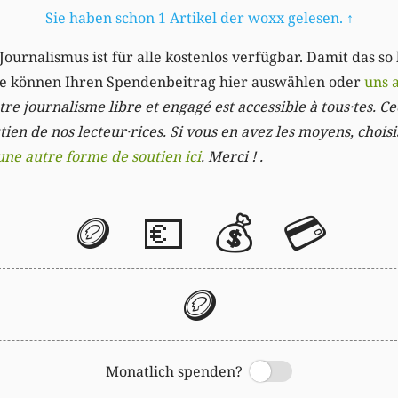
Sie haben schon 1 Artikel der woxx gelesen.
↑
Journalismus ist für alle kostenlos verfügbar. Damit das so
Sie können Ihren Spendenbeitrag hier auswählen oder
uns 
re journalisme libre et engagé est accessible à tous·tes. Cec
ien de nos lecteur·rices. Si vous en avez les moyens, chois
une autre forme de soutien ici
. Merci ! .
🪙
💶
💰
💳
🪙
Monatlich spenden?
Switch