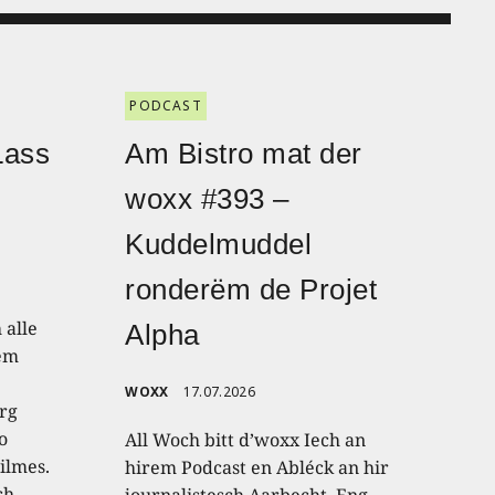
PODCAST
Lass
Am Bistro mat der
woxx #393 –
Kuddelmuddel
ronderëm de Projet
 alle
Alpha
nem
WOXX
17.07.2026
rg
o
All Woch bitt d’woxx Iech an
ilmes.
hirem Podcast en Abléck an hir
ch
journalistesch Aarbecht. Eng