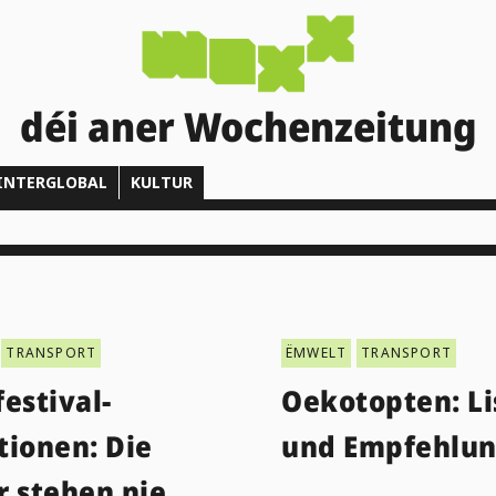
déi aner Wochenzeitung
INTERGLOBAL
KULTUR
TRANSPORT
ËMWELT
TRANSPORT
estival-
Oekotopten: Li
tionen: Die
und Empfehlu
r stehen nie