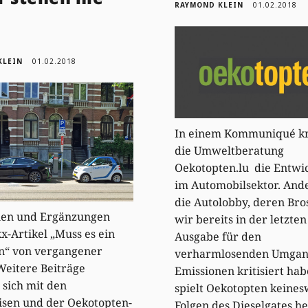
RAYMOND KLEIN
01.02.2018
KLEIN
01.02.2018
In einem Kommuniqué kri
die Umweltberatung
Oekotopten.lu die Entwi
im Automobilsektor. Ande
die Autolobby, deren Br
nen und Ergänzungen
wir bereits in der letzte
-Artikel „Muss es ein
Ausgabe für den
in“ von vergangener
verharmlosenden Umgan
eitere Beiträge
Emissionen kritisiert hab
 sich mit den
spielt Oekotopten keines
isen und der Oekotopten-
Folgen des Dieselgates he