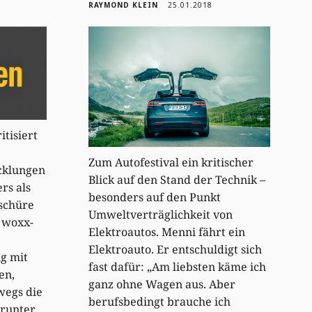
RAYMOND KLEIN
25.01.2018
tisiert
Zum Autofestival ein kritischer
cklungen
Blick auf den Stand der Technik –
rs als
besonders auf den Punkt
oschüre
Umweltverträglichkeit von
n woxx-
Elektroautos. Menni fährt ein
Elektroauto. Er entschuldigt sich
g mit
fast dafür: „Am liebsten käme ich
en,
ganz ohne Wagen aus. Aber
wegs die
berufsbedingt brauche ich
runter.