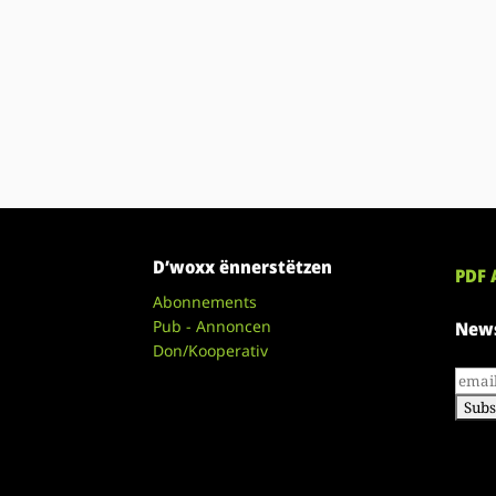
D’woxx ënnerstëtzen
PDF 
Abonnements
Pub - Annoncen
News
Don/Kooperativ