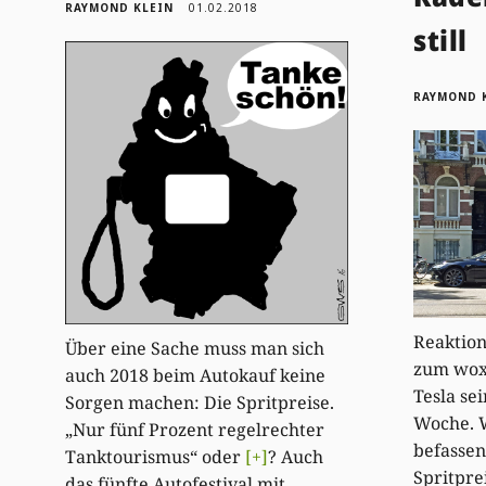
RAYMOND KLEIN
01.02.2018
still
RAYMOND 
Reaktio
Über eine Sache muss man sich
zum woxx
auch 2018 beim Autokauf keine
Tesla se
Sorgen machen: Die Spritpreise.
Woche. W
„Nur fünf Prozent regelrechter
befassen
Tanktourismus“ oder
[+]
? Auch
Spritpre
das fünfte Autofestival mit