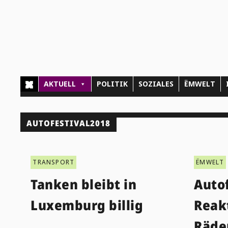
AKTUELL
POLITIK
SOZIALES
ËMWELT
AUTOFESTIVAL2018
TRANSPORT
ËMWELT
Tanken bleibt in
Autof
Luxemburg billig
Reak
Räde