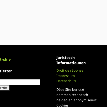
Juristesch
Archiv
Informatiounen
Droit de réponse
letter
Impressum
Datenschutz
Dëse Site benotzt
nëmmen technesch
néideg an anonymiséiert
Cookies.