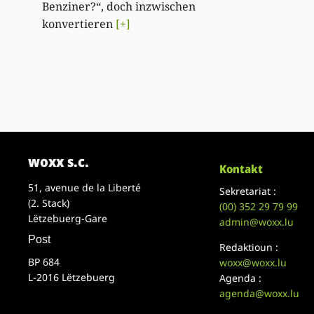
Benziner?“, doch inzwischen
konvertieren
[+]
woxx s.c.
Kontakt
51, avenue de la Liberté
Sekretariat :
(2. Stack)
(00)
352 29 79 99
Lëtzebuerg-Gare
admin@woxx.lu
Post
Redaktioun :
BP 684
woxx@woxx.lu
L-2016 Lëtzebuerg
Agenda :
agenda@woxx.lu