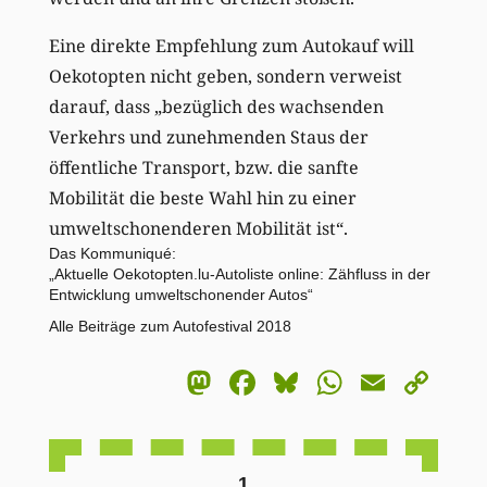
Eine direkte Empfehlung zum Autokauf will
Oekotopten nicht geben, sondern verweist
darauf, dass „bezüglich des wachsenden
Verkehrs und zunehmenden Staus der
öffentliche Transport, bzw. die sanfte
Mobilität die beste Wahl hin zu einer
umweltschonenderen Mobilität ist“.
Das Kommuniqué:
„
Aktuelle Oekotopten.lu-Autoliste online: Zähfluss in der
Entwicklung umweltschonender Autos
“
Alle Beiträge zum Autofestival 2018
Mastodon
Facebook
Bluesky
WhatsA
Email
Co
Li
1