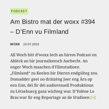
PODCAST
Am Bistro mat der woxx #394
– D’Enn vu Filmland
WOXX
24.07.2026
All Woch bitt d’woxx Iech an hirem Podcast en
Abléck an hir journalistesch Aarbecht. An
enger Woch maachen d'Filmstudioen
„Filmland“ zu Keelen hir Dieren endgülteg zou.
Domadder geet no dräizéng Joer eng Ära op
een Enn, déi fir déi audiovisuell Produktioun
zu Lëtzebuerg ganz wichteg war. D'Yolène Le
Bras war fir eng Reportage an de Studioen
[+]