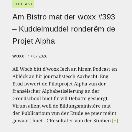
PODCAST
Am Bistro mat der woxx #393
– Kuddelmuddel ronderëm de
Projet Alpha
WOXX
17.07.2026
All Woch bitt d’woxx Iech an hirem Podcast en
Abléck an hir journalistesch Aarbecht. Eng
Etüd iwwert de Pilotprojet Alpha vun der
franséischer Alphabetiséierung an der
Grondschoul huet fir vill Debatte gesuergt.
Virum allem well de Bildungsministère mat
der Publicatioun vun der Etude ee puer méint
gewaart huet. D'Resultater vun der Studien
[+]