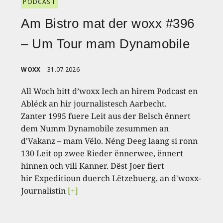
PODCAST
Am Bistro mat der woxx #396
– Um Tour mam Dynamobile
WOXX
31.07.2026
All Woch bitt d’woxx Iech an hirem Podcast en
Abléck an hir journalistesch Aarbecht.
Zanter 1995 fuere Leit aus der Belsch ënnert
dem Numm Dynamobile zesummen an
d'Vakanz – mam Vëlo. Néng Deeg laang si ronn
130 Leit op zwee Rieder ënnerwee, ënnert
hinnen och vill Kanner. Dëst Joer fiert
hir Expeditioun duerch Lëtzebuerg, an d'woxx-
Journalistin
[+]