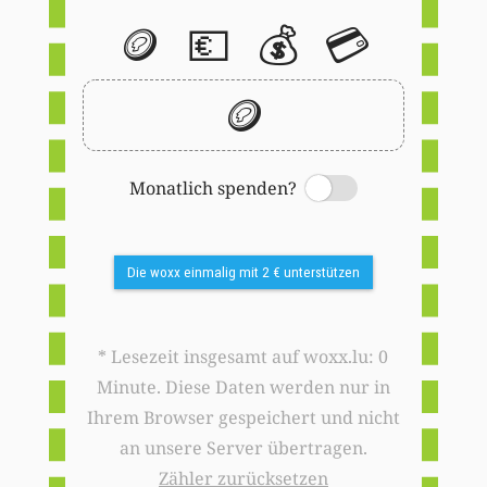
🪙
💶
💰
💳
🪙
Monatlich spenden?
Switch
Die woxx einmalig mit 2 € unterstützen
* Lesezeit insgesamt auf woxx.lu: 0
Minute. Diese Daten werden nur in
Ihrem Browser gespeichert und nicht
an unsere Server übertragen.
Zähler zurücksetzen