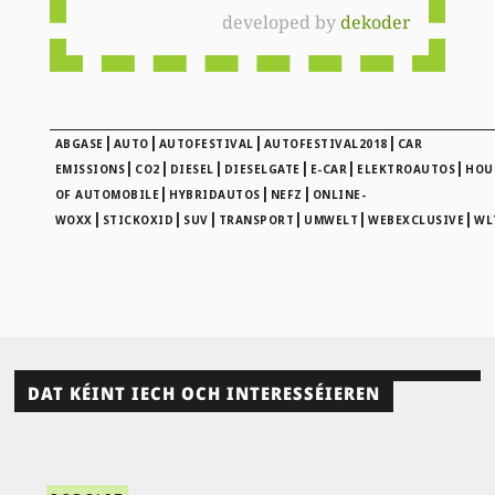
developed by
dekoder
|
|
|
|
ABGASE
AUTO
AUTOFESTIVAL
AUTOFESTIVAL2018
CAR
|
|
|
|
|
|
EMISSIONS
CO2
DIESEL
DIESELGATE
E-CAR
ELEKTROAUTOS
HOU
|
|
|
OF AUTOMOBILE
HYBRIDAUTOS
NEFZ
ONLINE-
|
|
|
|
|
|
WOXX
STICKOXID
SUV
TRANSPORT
UMWELT
WEBEXCLUSIVE
WL
DAT KÉINT IECH OCH INTERESSÉIEREN