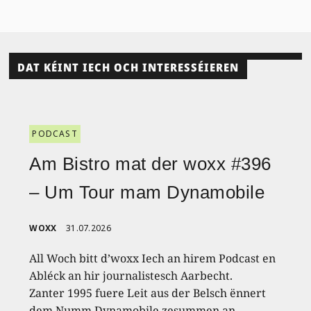
DAT KÉINT IECH OCH INTERESSÉIEREN
PODCAST
Am Bistro mat der woxx #396
– Um Tour mam Dynamobile
WOXX
31.07.2026
All Woch bitt d’woxx Iech an hirem Podcast en
Abléck an hir journalistesch Aarbecht.
Zanter 1995 fuere Leit aus der Belsch ënnert
dem Numm Dynamobile zesummen an