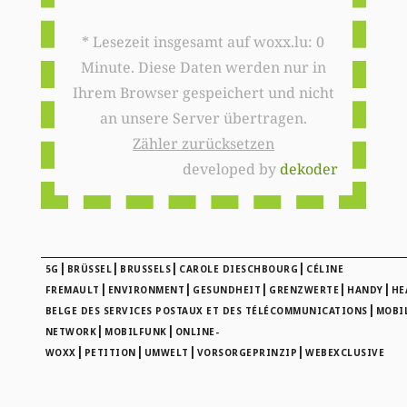
* Lesezeit insgesamt auf woxx.lu: 0
Minute. Diese Daten werden nur in
Ihrem Browser gespeichert und nicht
an unsere Server übertragen.
Zähler zurücksetzen
developed by
dekoder
|
|
|
|
5G
BRÜSSEL
BRUSSELS
CAROLE DIESCHBOURG
CÉLINE
|
|
|
|
|
FREMAULT
ENVIRONMENT
GESUNDHEIT
GRENZWERTE
HANDY
HE
|
BELGE DES SERVICES POSTAUX ET DES TÉLÉCOMMUNICATIONS
MOBI
|
|
NETWORK
MOBILFUNK
ONLINE-
|
|
|
|
WOXX
PETITION
UMWELT
VORSORGEPRINZIP
WEBEXCLUSIVE