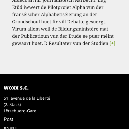
Abléck an hir journalistesch Aarbecht. Eng
Etüd iwwert de Pilotprojet Alpha vun der
franséischer Alphabetiséierung an der
Grondschoul huet fir vill Debatte gesuergt.
Virum allem well de Bildungsministère mat
der Publicatioun vun der Etude ee puer méint
gewaart huet. D'Resultater vun der Studien
[+]
woxx s.c.
51, avenue de la Liberté
(2. Stack)
Lëtzebuerg-Gare
Post
BP 684