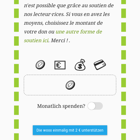
n'est possible que grâce au soutien de
nos lecteur·rices. Si vous en avez les
moyens, choisissez le montant de
votre don ou
une autre forme de
soutien ici
. Merci ! .
🪙
💶
💰
💳
🪙
Monatlich spenden?
Switch
Die woxx einmalig mit 2 € unterstützen