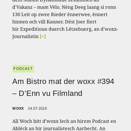
d'Vakanz – mam Vëlo. Néng Deeg laang si ronn
130 Leit op zwee Rieder ënnerwee, ënnert
hinnen och vill Kanner. Dëst Joer fiert
hir Expeditioun duerch Lëtzebuerg, an d'woxx-
Journalistin
[+]
PODCAST
Am Bistro mat der woxx #394
– D’Enn vu Filmland
WOXX
24.07.2026
All Woch bitt d’woxx Iech an hirem Podcast en
Abléck an hir journalistesch Aarbecht. An