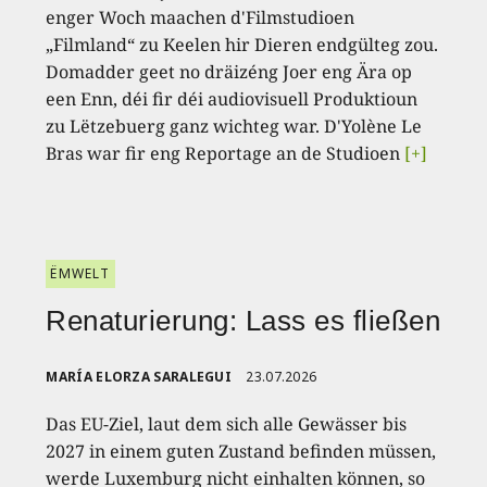
enger Woch maachen d'Filmstudioen
„Filmland“ zu Keelen hir Dieren endgülteg zou.
Domadder geet no dräizéng Joer eng Ära op
een Enn, déi fir déi audiovisuell Produktioun
zu Lëtzebuerg ganz wichteg war. D'Yolène Le
Bras war fir eng Reportage an de Studioen
[+]
ËMWELT
Renaturierung: Lass es fließen
MARÍA ELORZA SARALEGUI
23.07.2026
Das EU-Ziel, laut dem sich alle Gewässer bis
2027 in einem guten Zustand befinden müssen,
werde Luxemburg nicht einhalten können, so