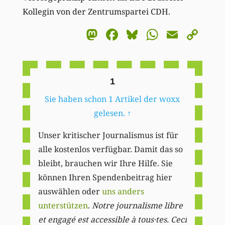
Kollegin von der Zentrumspartei CDH.
Mastodon
Facebook
Bluesky
WhatsA
Email
Co
Li
1
Sie haben schon 1 Artikel der woxx
gelesen.
↑
Unser kritischer Journalismus ist für
alle kostenlos verfügbar. Damit das so
bleibt, brauchen wir Ihre Hilfe. Sie
können Ihren Spendenbeitrag hier
auswählen oder
uns anders
unterstützen
.
Notre journalisme libre
et engagé est accessible à tous·tes. Ceci