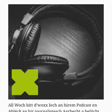
All Woch bitt d’woxx Iech an hirem Podcast en
Abléck an hir journalistesch Aarbecht a beliicht