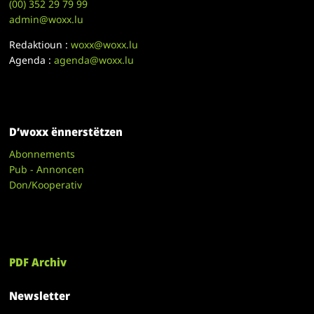
(00)
352 29 79 99
admin@woxx.lu
Redaktioun :
woxx@woxx.lu
Agenda :
agenda@woxx.lu
D’woxx ënnerstëtzen
Abonnements
Pub - Annoncen
Don/Kooperativ
PDF Archiv
Newsletter