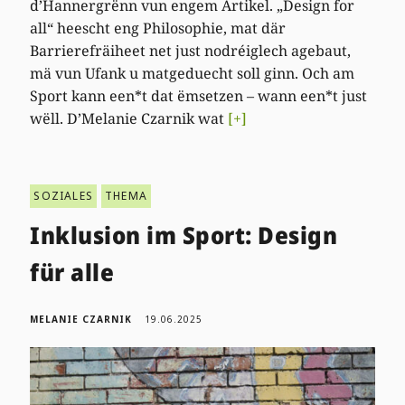
d’Hannergrënn vun engem Artikel. „Design for
all“ heescht eng Philosophie, mat där
Barrierefräiheet net just nodréiglech agebaut,
mä vun Ufank u matgeduecht soll ginn. Och am
Sport kann een*t dat ëmsetzen – wann een*t just
wëll. D’Melanie Czarnik wat
[+]
SOZIALES
THEMA
Inklusion im Sport: Design
für alle
MELANIE CZARNIK
19.06.2025