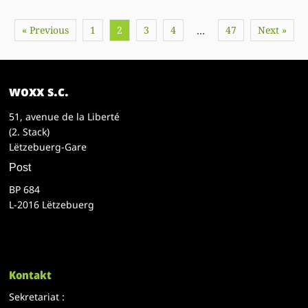
« Previous
1
2
3
4
47
Next »
…
woxx s.c.
51, avenue de la Liberté
(2. Stack)
Lëtzebuerg-Gare
Post
BP 684
L-2016 Lëtzebuerg
Kontakt
Sekretariat :