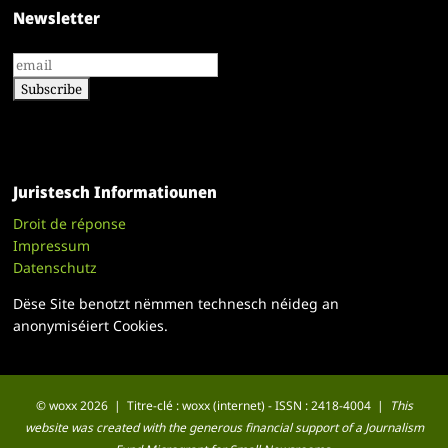
Newsletter
Juristesch Informatiounen
Droit de réponse
Impressum
Datenschutz
Dëse Site benotzt nëmmen technesch néideg an
anonymiséiert Cookies.
© woxx 2026 | Titre-clé : woxx (internet) - ISSN : 2418-4004 |
This
website was created with the generous financial support of a Journalism