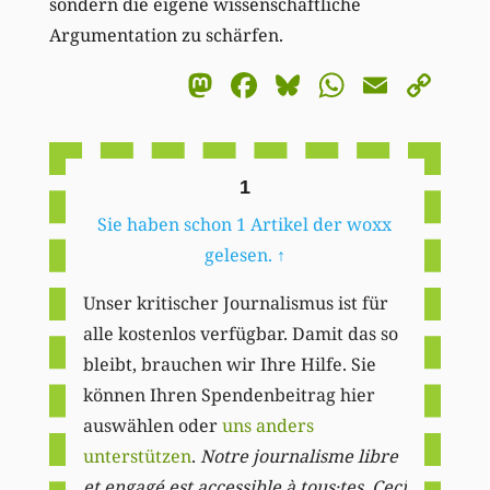
sondern die eigene wissenschaftliche
Argumentation zu schärfen.
Mastodon
Facebook
Bluesky
WhatsA
Email
Co
Li
1
Sie haben schon 1 Artikel der woxx
gelesen.
↑
Unser kritischer Journalismus ist für
alle kostenlos verfügbar. Damit das so
bleibt, brauchen wir Ihre Hilfe. Sie
können Ihren Spendenbeitrag hier
auswählen oder
uns anders
unterstützen
.
Notre journalisme libre
et engagé est accessible à tous·tes. Ceci