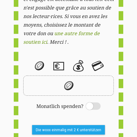
n'est possible que grâce au soutien de
nos lecteur·rices. Si vous en avez les
moyens, choisissez le montant de
votre don ou
une autre forme de
soutien ici
. Merci ! .
🪙
💶
💰
💳
🪙
Monatlich spenden?
Switch
Die woxx einmalig mit 2 € unterstützen