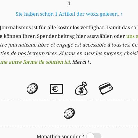
1
Sie haben schon 1 Artikel der woxx gelesen.
↑
Journalismus ist für alle kostenlos verfügbar. Damit das so
Sie können Ihren Spendenbeitrag hier auswählen oder
uns 
re journalisme libre et engagé est accessible à tous·tes. Cec
ien de nos lecteur·rices. Si vous en avez les moyens, chois
une autre forme de soutien ici
. Merci ! .
🪙
💶
💰
💳
🪙
Monatlich spenden?
Switch