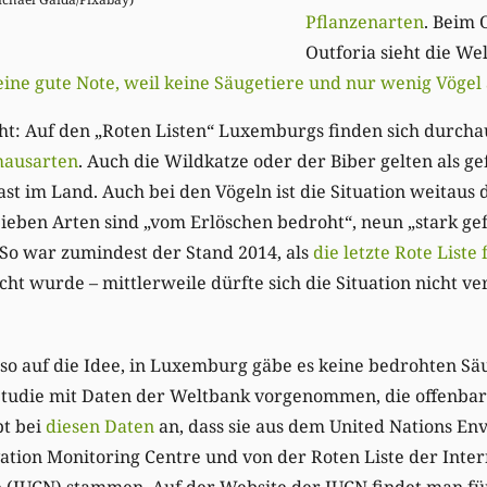
Pflanzenarten
. Beim
Outforia sieht die We
e gute Note, weil keine Säugetiere und nur wenig Vögel 
ht: Auf den „Roten Listen“ Luxemburgs finden sich durcha
mausarten
. Auch die Wildkatze oder der Biber gelten als ge
Gast im Land. Auch bei den Vögeln ist die Situation weitaus 
: Sieben Arten sind „vom Erlöschen bedroht“, neun „stark g
. So war zumindest der Stand 2014, als
die letzte Rote Liste 
cht wurde – mittlerweile dürfte sich die Situation nicht v
so auf die Idee, in Luxemburg gäbe es keine bedrohten Sä
Studie mit Daten der Weltbank vorgenommen, die offenbar 
bt bei
diesen Daten
an, dass sie aus dem United Nations E
tion Monitoring Centre und von der Roten Liste der Inter
e (IUCN) stammen. Auf der Website der IUCN findet man 