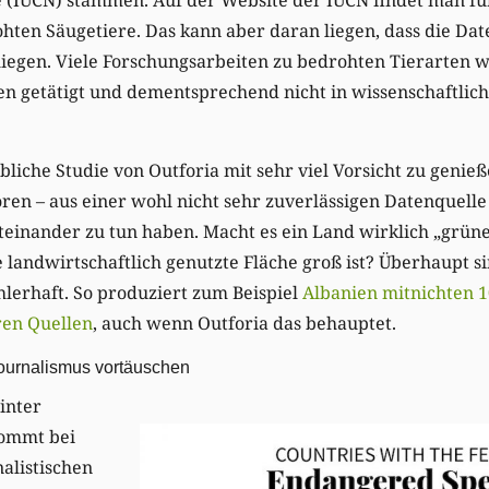
ohten Säugetiere. Das kann aber daran liegen, dass die Da
rliegen. Viele Forschungsarbeiten zu bedrohten Tierarten
en getätigt und dementsprechend nicht in wissenschaftlic
ebliche Studie von Outforia mit sehr viel Vorsicht zu genie
n – aus einer wohl nicht sehr zuverlässigen Datenquelle 
iteinander zu tun haben. Macht es ein Land wirklich „grüne
 landwirtschaftlich genutzte Fläche groß ist? Überhaupt si
ehlerhaft. So produziert zum Beispiel
Albanien mitnichten 1
ren Quellen
, auch wenn Outforia das behauptet.
ournalismus vortäuschen
inter
ommt bei
alistischen