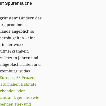
auf Spurensuche
„grünsten“ Ländern der
urg prominent
ulande angeblich so
edroht gelten – eine
t in der woxx-
Aufmerksamkeit.
en letzten Jahren und
ilige Nachrichten und
uxemburg ist das
 Europas
,
68 Prozent
naturnahen Habitate
ichenden oder
szustand, genauso wie
ebenden Tier- und