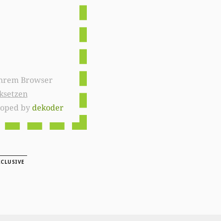
ksetzen
loped by
dekoder
CLUSIVE