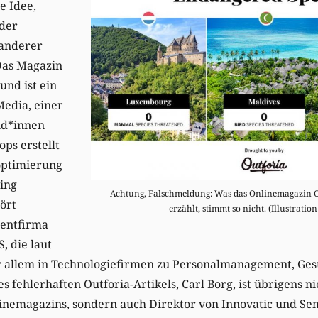
e Idee,
oder
 anderer
Das Magazin
nd ist ein
Media, einer
nd*innen
ps erstellt
ptimierung
ing
Achtung, Falschmeldung: Was das Onlinemagazin 
hört
erzählt, stimmt so nicht. (Illustration
entfirma
, die laut
 allem in Technologiefirmen zu Personalmanagement, Ges
es fehlerhaften Outforia-Artikels, Carl Borg, ist übrigens n
inemagazins, sondern auch Direktor von Innovatic und Se