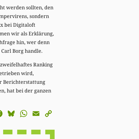
ht werden sollten, den
empervirens, sondern
 bei Digitaloft
amen wir als Erklärung,
chfrage hin, wer denn
 Carl Borg handle.
zweifelhaftes Ranking
etrieben wird,
r Berichterstattung
en, hat bei der ganzen
astodon
Facebook
Bluesky
WhatsApp
Email
Copy
Link