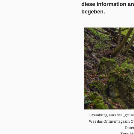
diese Information a
begeben.
Luxemburg, eins der „grüns
Was das Onlinemagazin Out
Date
(Foto: M