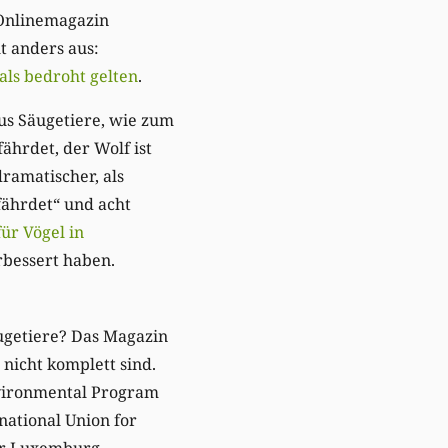
 Onlinemagazin
lt anders aus:
als bedroht gelten
.
us Säugetiere, wie zum
fährdet, der Wolf ist
dramatischer, als
efährdet“ und acht
für Vögel in
erbessert haben.
ugetiere? Das Magazin
nicht komplett sind.
nvironmental Program
national Union for
für Luxemburg