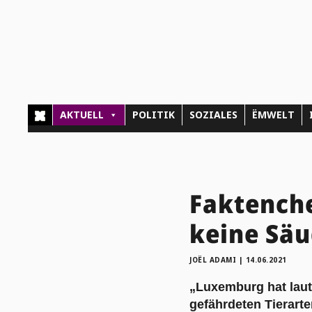
AKTUELL
POLITIK
SOZIALES
ËMWELT
Faktenche
keine Säu
JOËL ADAMI
|
14.06.2021
„Luxemburg hat laut
gefährdeten Tierart