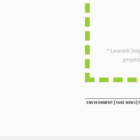
* Lesezeit insgesamt auf woxx.lu: 
gespei
|
|
ENVIRONMENT
FAKE NEWS