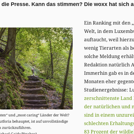
n die Presse. Kann das stimmen? Die woxx hat sich 
Ein Ranking mit den 
Welt, in dem Luxemb
auftaucht, weil hierz
wenig Tierarten als b
solche Meldung erhäl
Redaktion natürlich 
Immerhin gab es in d
Monaten eher gegente
Studienergebnisse: L
zerschnittenste Land
der natürlichen und 
sind in einem unzure
ten“ und „most caring“ Länder der Welt?
foria behauptet, ist auf unvollständige
schlechten Erhaltung
n zurückzuführen.
83 Prozent der wildl
ichael Gaida/Pixabay)