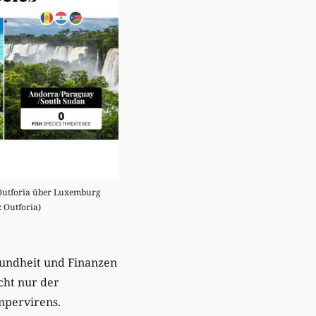
Outforia über Luxemburg
: Outforia)
undheit und Finanzen
icht nur der
mpervirens.