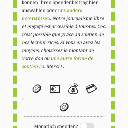
können Ihren Spendenbeitrag hier
auswählen oder
uns anders
unterstützen
.
Notre journalisme libre
et engagé est accessible à tous·tes. Ceci
n'est possible que grâce au soutien de
nos lecteur·rices. Si vous en avez les
moyens, choisissez le montant de
votre don ou
une autre forme de
soutien ici
. Merci ! .
🪙
💶
💰
💳
🪙
Monatlich spenden?
Switch