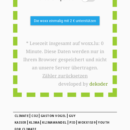
Die woxx einmalig mit 2 € unterstützen
* Lesezeit insgesamt auf woxx.lu: 0
Minute. Diese Daten werden nur in
Ihrem Browser gespeichert und nicht
an unsere Server übertragen.
Zähler zurücksetzen
developed by
dekoder
|
|
|
CLIMATE
CO2
GASTON VOGEL
GUY
|
|
|
|
|
KAISER
KLIMA
KLIMAWANDEL
PID
WOXX1539
YOUTH
FOR CLIMATE