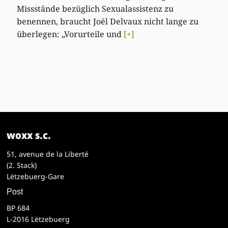
Missstände bezüglich Sexualassistenz zu
benennen, braucht Joël Delvaux nicht lange zu
überlegen: „Vorurteile und
[+]
woxx s.c.
51, avenue de la Liberté
(2. Stack)
Lëtzebuerg-Gare
Post
BP 684
L-2016 Lëtzebuerg