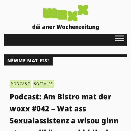
déi aner Wochenzeitung
NËMME MAT EIS!
PODCAST
SOZIALES
Podcast: Am Bistro mat der
woxx #042 – Wat ass
Sexualassistenz a wisou ginn