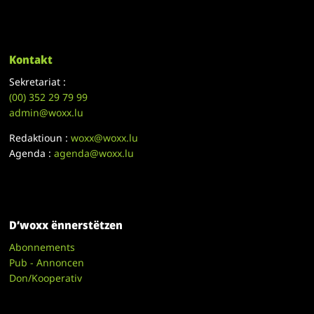
Kontakt
Sekretariat :
(00)
352 29 79 99
admin@woxx.lu
Redaktioun :
woxx@woxx.lu
Agenda :
agenda@woxx.lu
D’woxx ënnerstëtzen
Abonnements
Pub - Annoncen
Don/Kooperativ