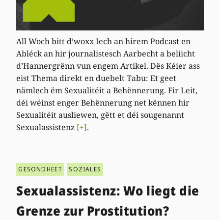
All Woch bitt d’woxx Iech an hirem Podcast en
Abléck an hir journalistesch Aarbecht a beliicht
d’Hannergrënn vun engem Artikel. Dës Kéier ass
eist Thema direkt en duebelt Tabu: Et geet
nämlech ëm Sexualitéit a Behënnerung. Fir Leit,
déi wéinst enger Behënnerung net kënnen hir
Sexualitéit ausliewen, gëtt et déi sougenannt
Sexualassistenz
[+]
.
GESONDHEET
SOZIALES
Sexualassistenz: Wo liegt die
Grenze zur Prostitution?