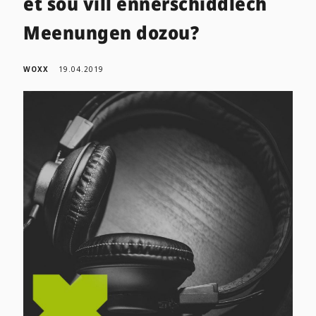
et sou vill ënnerschiddlech
Meenungen dozou?
WOXX
19.04.2019