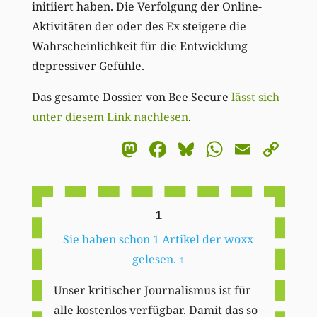
initiiert haben. Die Verfolgung der Online-
Aktivitäten der oder des Ex steigere die
Wahrscheinlichkeit für die Entwicklung
depressiver Gefühle.
Das gesamte Dossier von Bee Secure
lässt sich
unter diesem Link nachlesen
.
Mastodon
Facebook
Bluesky
WhatsA
Email
Co
Li
1
Sie haben schon 1 Artikel der woxx
gelesen.
↑
Unser kritischer Journalismus ist für
alle kostenlos verfügbar. Damit das so