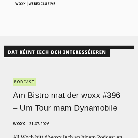
|
WOXX
WEBEXCLUSIVE
DAT KÉINT IECH OCH INTERESSÉIEREN
PODCAST
Am Bistro mat der woxx #396
– Um Tour mam Dynamobile
WOXX
31.07.2026
All Woch bitt d’woxx Iech an hirem Podcast en