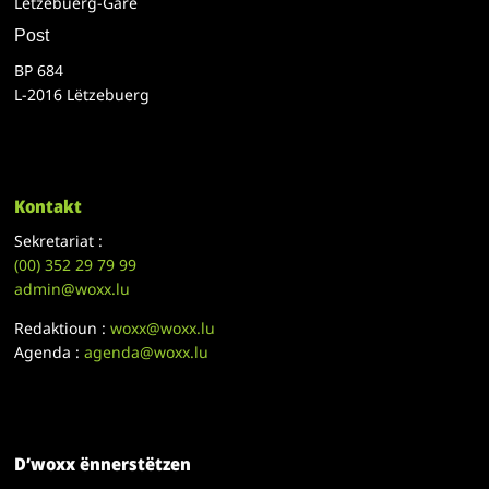
Lëtzebuerg-Gare
Post
BP 684
L-2016 Lëtzebuerg
Kontakt
Sekretariat :
(00)
352 29 79 99
admin@woxx.lu
Redaktioun :
woxx@woxx.lu
Agenda :
agenda@woxx.lu
D’woxx ënnerstëtzen