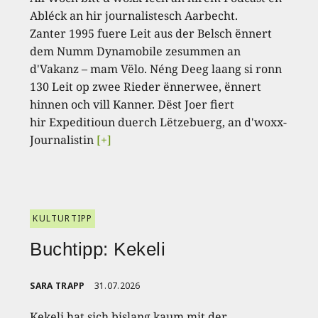
Abléck an hir journalistesch Aarbecht.
Zanter 1995 fuere Leit aus der Belsch ënnert
dem Numm Dynamobile zesummen an
d'Vakanz – mam Vëlo. Néng Deeg laang si ronn
130 Leit op zwee Rieder ënnerwee, ënnert
hinnen och vill Kanner. Dëst Joer fiert
hir Expeditioun duerch Lëtzebuerg, an d'woxx-
Journalistin
[+]
KULTURTIPP
Buchtipp: Kekeli
SARA TRAPP
31.07.2026
Kekeli hat sich bislang kaum mit der