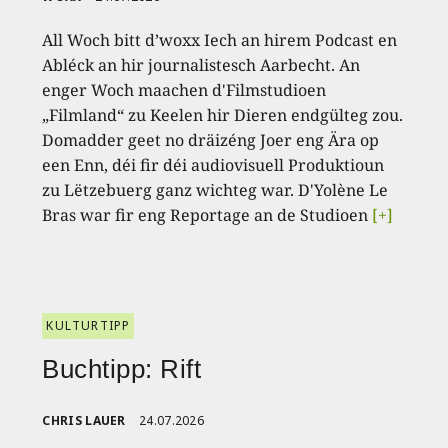
All Woch bitt d’woxx Iech an hirem Podcast en
Abléck an hir journalistesch Aarbecht. An
enger Woch maachen d'Filmstudioen
„Filmland“ zu Keelen hir Dieren endgülteg zou.
Domadder geet no dräizéng Joer eng Ära op
een Enn, déi fir déi audiovisuell Produktioun
zu Lëtzebuerg ganz wichteg war. D'Yolène Le
Bras war fir eng Reportage an de Studioen
[+]
KULTURTIPP
Buchtipp: Rift
CHRIS LAUER
24.07.2026