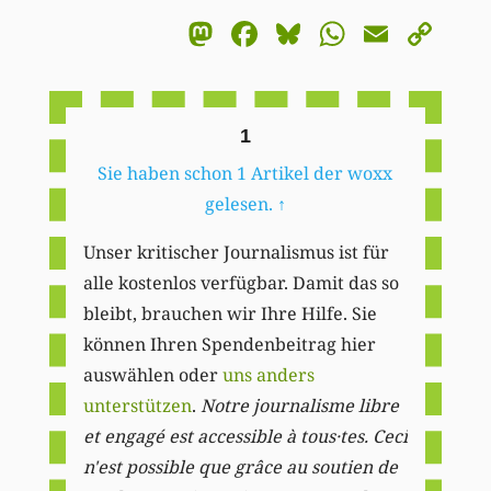
Mastodon
Facebook
Bluesky
WhatsA
Email
Co
Li
1
Sie haben schon 1 Artikel der woxx
gelesen.
↑
Unser kritischer Journalismus ist für
alle kostenlos verfügbar. Damit das so
bleibt, brauchen wir Ihre Hilfe. Sie
können Ihren Spendenbeitrag hier
auswählen oder
uns anders
unterstützen
.
Notre journalisme libre
et engagé est accessible à tous·tes. Ceci
n'est possible que grâce au soutien de