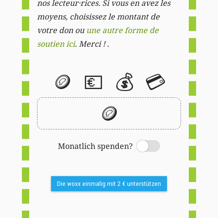
nos lecteur·rices. Si vous en avez les
moyens, choisissez le montant de
votre don ou
une autre forme de
soutien ici
. Merci ! .
🪙
💶
💰
💳
🪙
Monatlich spenden?
Switch
Die woxx einmalig mit 2 € unterstützen