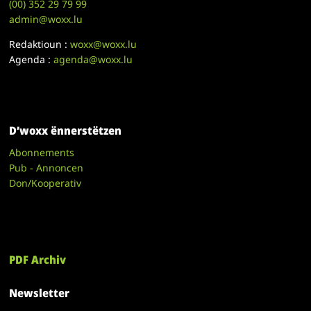
(00)
352 29 79 99
admin@woxx.lu
Redaktioun :
woxx@woxx.lu
Agenda :
agenda@woxx.lu
D’woxx ënnerstëtzen
Abonnements
Pub - Annoncen
Don/Kooperativ
PDF Archiv
Newsletter