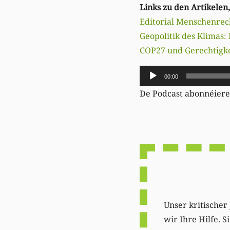
Links zu den Artikelen
Editorial Menschenrec
Geopolitik des Klimas:
COP27 und Gerechtigkei
Audio-
00:00
Player
De Podcast abonnéier
Unser kritischer 
wir Ihre Hilfe. 