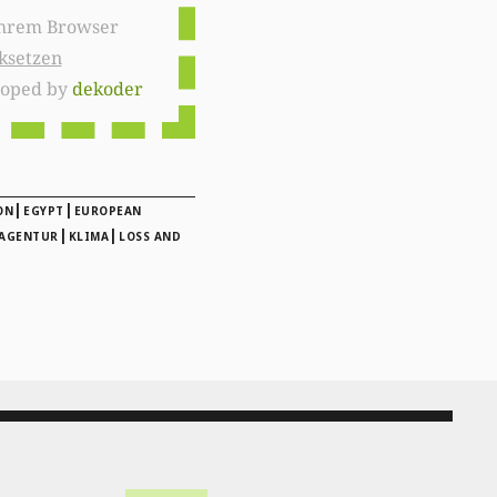
ksetzen
loped by
dekoder
|
|
ON
EGYPT
EUROPEAN
|
|
EAGENTUR
KLIMA
LOSS AND