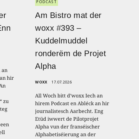
PODCAST
er
Am Bistro mat der
Enn
woxx #393 –
Kuddelmuddel
ronderëm de Projet
Alpha
h an
an hir
WOXX
17.07.2026
 An
All Woch bitt d’woxx Iech an
“ zu
hirem Podcast en Abléck an hir
teg
journalistesch Aarbecht. Eng
Etüd iwwert de Pilotprojet
 een
Alpha vun der franséischer
ell
Alphabetiséierung an der