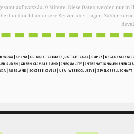
0 Minute. Diese Daten werden nur in Ihrem Browser
chert und nicht an unsere Server übertragen.
Zähler zurüc
deve
|
|
|
|
|
|
ER WOXX
CHINA
CLIMATE
CLIMATE JUSTICE
COAL
COP27
DEGLOBALIZATI
|
|
|
LER SÜDEN
GREEN CLIMATE FUND
INEQUALITY
INTERNATIONALEN ENERGI
|
|
|
|
|
SIA
RUSSLAND
SOCIÉTÉ CIVILE
USA
WEBEXCLUSIVE
ZIVILGESELLSCHAFT