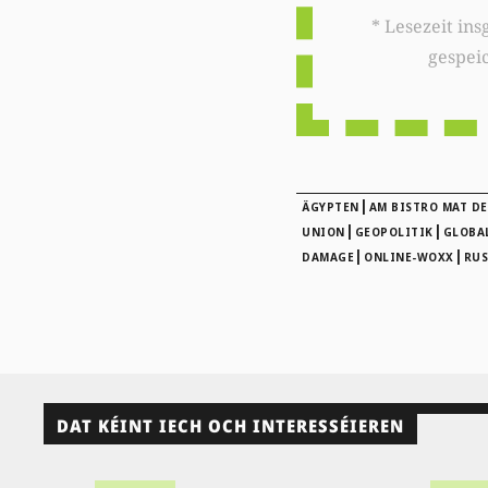
* Lesezeit insgesamt auf woxx.lu: 
gespei
|
ÄGYPTEN
AM BISTRO MAT D
|
|
UNION
GEOPOLITIK
GLOBA
|
|
DAMAGE
ONLINE-WOXX
RUS
DAT KÉINT IECH OCH INTERESSÉIEREN