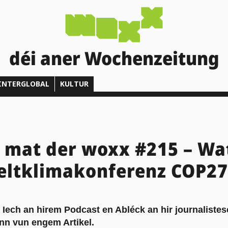
déi aner Wochenzeitung
INTERGLOBAL
KULTUR
 mat der woxx #215 – Wat
eltklimakonferenz COP27
 Iech an hirem Podcast en Abléck an hir journaliste
ënn vun engem Artikel.