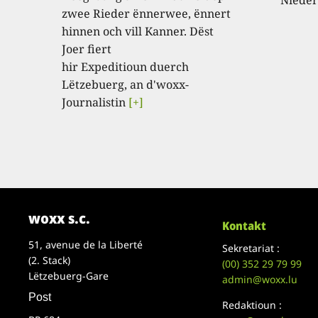
zwee Rieder ënnerwee, ënnert
hinnen och vill Kanner. Dëst
Joer fiert
hir Expeditioun duerch
Lëtzebuerg, an d'woxx-
Journalistin
[+]
woxx s.c.
Kontakt
51, avenue de la Liberté
Sekretariat :
(2. Stack)
(00)
352 29 79 99
Lëtzebuerg-Gare
admin@woxx.lu
Post
Redaktioun :