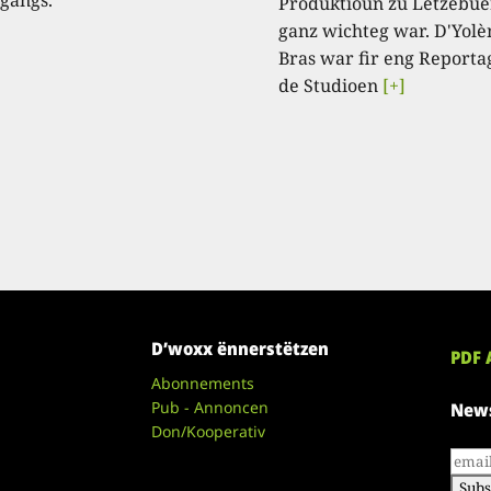
Produktioun zu Lëtzebue
ganz wichteg war. D'Yolè
Bras war fir eng Reporta
de Studioen
[+]
D’woxx ënnerstëtzen
PDF 
Abonnements
Pub - Annoncen
News
Don/Kooperativ