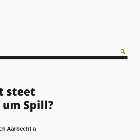
 steet
 um Spill?
sch Aarbecht a