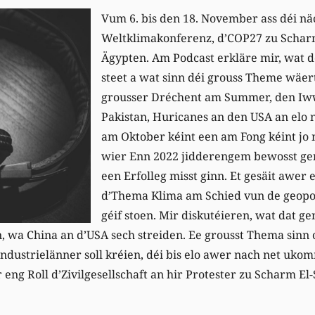
Vum 6. bis den 18. November ass déi nä
Weltklimakonferenz, d’COP27 zu Schar
Ägypten. Am Podcast erkläre mir, wat 
steet a wat sinn déi grouss Theme wäert
grousser Dréchent am Summer, den 
Pakistan, Huricanes an den USA an elo
am Oktober kéint een am Fong kéint jo
wier Enn 2022 jidderengem bewosst gen
een Erfolleg misst ginn. Et gesäit awer
d’Thema Klima am Schied vun de geopo
géif stoen. Mir diskutéieren, wat dat ge
nn, wa China an d’USA sech streiden. Ee grousst Thema sinn 
ndustrielänner soll kréien, déi bis elo awer nach net uko
r eng Roll d’Zivilgesellschaft an hir Protester zu Scharm El-