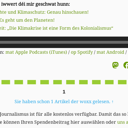
, iwwert déi mir geschwat hunn:
hte und Klimaschutz: Genau hinschauen!
 Es geht um den Planeten!
t: „Die Klimakrise ist eine Form des Kolonialismus“
en:
mat Apple Podcasts (iTunes)
/
op Spotify
/
mat Android
/
M
1
Sie haben schon 1 Artikel der woxx gelesen.
↑
Journalismus ist für alle kostenlos verfügbar. Damit das so
Sie können Ihren Spendenbeitrag hier auswählen oder
uns 