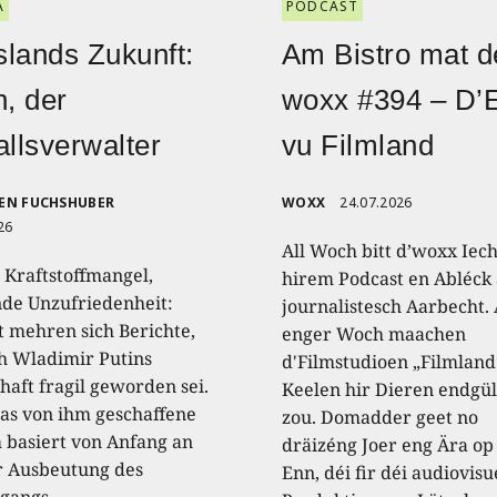
A
PODCAST
lands Zukunft:
Am Bistro mat d
n, der
woxx #394 – D’
allsverwalter
vu Filmland
EN FUCHSHUBER
WOXX
24.07.2026
26
All Woch bitt d’woxx Iec
 Kraftstoffmangel,
hirem Podcast en Abléck 
nde Unzufriedenheit:
journalistesch Aarbecht.
t mehren sich Berichte,
enger Woch maachen
 Wladimir Putins
d'Filmstudioen „Filmland
haft fragil geworden sei.
Keelen hir Dieren endgül
as von ihm geschaffene
zou. Domadder geet no
 basiert von Anfang an
dräizéng Joer eng Ära op
r Ausbeutung des
Enn, déi fir déi audiovisu
gangs.