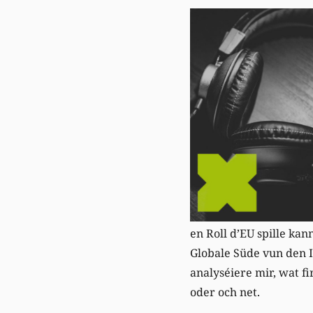
en Roll d’EU spille ka
Globale Süde vun den I
analyséiere mir, wat fi
oder och net.