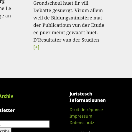
rg
Grondschoul huet fir vill
ne Le
Debatte gesuergt. Virum allem
ge an
well de Bildungsministère mat
der Publicatioun vun der Etude
ee puer méint gewaart huet.
D'Resultater vun der Studien
[+]
Juristesch
Archiv
Informatiounen
Droit de réponse
letter
Impressum
Datenschutz