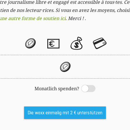
re journalisme libre et engagé est accessible à tous·tes. Cec
ien de nos lecteur·rices. Si vous en avez les moyens, chois
une autre forme de soutien ici
. Merci ! .
🪙
💶
💰
💳
🪙
Monatlich spenden?
Switch
Die woxx einmalig mit 2 € unterstützen