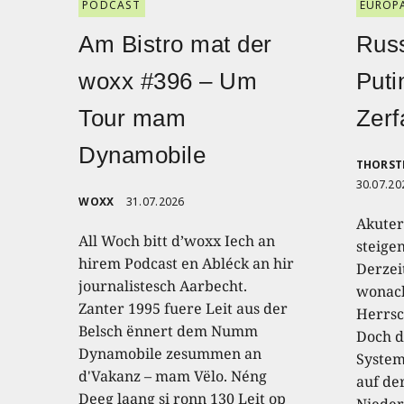
PODCAST
EUROP
Am Bistro mat der
Russ
woxx #396 – Um
Puti
Tour mam
Zerf
Dynamobile
THORST
30.07.20
WOXX
31.07.2026
Akuter
All Woch bitt d’woxx Iech an
steige
hirem Podcast en Abléck an hir
Derzei
journalistesch Aarbecht.
wonach
Zanter 1995 fuere Leit aus der
Herrsc
Belsch ënnert dem Numm
Doch d
Dynamobile zesummen an
System
d'Vakanz – mam Vëlo. Néng
auf de
Deeg laang si ronn 130 Leit op
Nieder