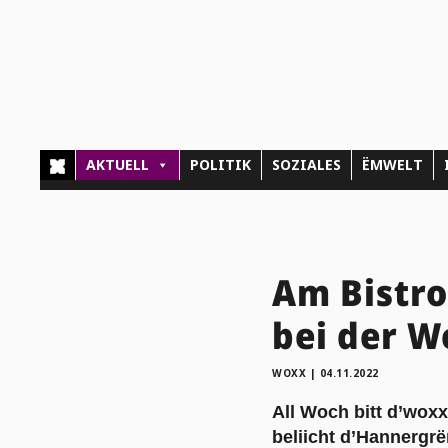
AKTUELL
POLITIK
SOZIALES
ËMWELT
Am Bistro
bei der W
WOXX
|
04.11.2022
All Woch bitt d’woxx
beliicht d’Hannergr