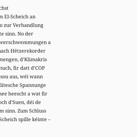
chst
m El-Scheich an
do zur Verhandlung
e sinn. No der
Iwwerschwemmungen a
 nach Hëtzerekorder
 mengen, d’Klimakris
uch, fir datt d’COP
 esou aus, wéi wann
litesche Spannunge
nee heescht a wat fir
och d’Suen, déi de
mm sinn. Zum Schluss
Scheich spille kéinte –