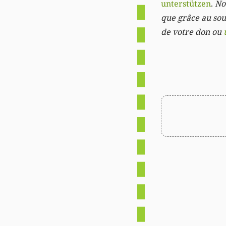
unterstützen
.
Not
que grâce au sout
de votre don ou