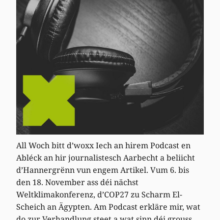
All Woch bitt d’woxx Iech an hirem Podcast en
Abléck an hir journalistesch Aarbecht a beliicht
d’Hannergrënn vun engem Artikel. Vum 6. bis
den 18. November ass déi nächst
Weltklimakonferenz, d’COP27 zu Scharm El-
Scheich an Ägypten. Am Podcast erkläre mir, wat
do zur Verhandlung steet a wat sinn déi grouss