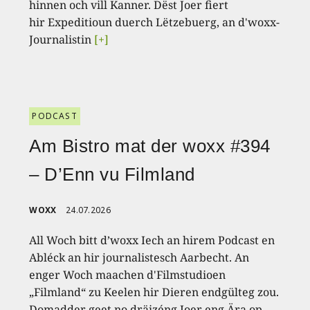
hinnen och vill Kanner. Dëst Joer fiert
hir Expeditioun duerch Lëtzebuerg, an d'woxx-
Journalistin
[+]
PODCAST
Am Bistro mat der woxx #394
– D’Enn vu Filmland
WOXX
24.07.2026
All Woch bitt d’woxx Iech an hirem Podcast en
Abléck an hir journalistesch Aarbecht. An
enger Woch maachen d'Filmstudioen
„Filmland“ zu Keelen hir Dieren endgülteg zou.
Domadder geet no dräizéng Joer eng Ära op