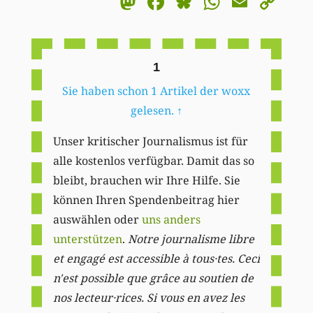
Mastodon
Facebook
Bluesky
WhatsA
Email
Co
Li
1
Sie haben schon 1 Artikel der woxx
gelesen.
↑
Unser kritischer Journalismus ist für
alle kostenlos verfügbar. Damit das so
bleibt, brauchen wir Ihre Hilfe. Sie
können Ihren Spendenbeitrag hier
auswählen oder
uns anders
unterstützen
.
Notre journalisme libre
et engagé est accessible à tous·tes. Ceci
n'est possible que grâce au soutien de
nos lecteur·rices. Si vous en avez les