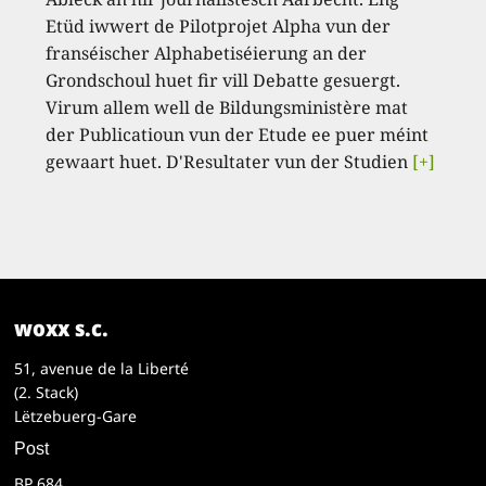
Etüd iwwert de Pilotprojet Alpha vun der
franséischer Alphabetiséierung an der
Grondschoul huet fir vill Debatte gesuergt.
Virum allem well de Bildungsministère mat
der Publicatioun vun der Etude ee puer méint
gewaart huet. D'Resultater vun der Studien
[+]
woxx s.c.
51, avenue de la Liberté
(2. Stack)
Lëtzebuerg-Gare
Post
BP 684