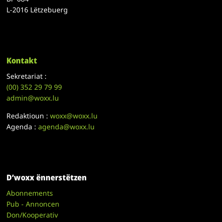
L-2016 Lëtzebuerg
Kontakt
Sekretariat :
(00)
352 29 79 99
admin@woxx.lu
Redaktioun :
woxx@woxx.lu
Agenda :
agenda@woxx.lu
D’woxx ënnerstëtzen
Abonnements
Pub - Annoncen
Don/Kooperativ