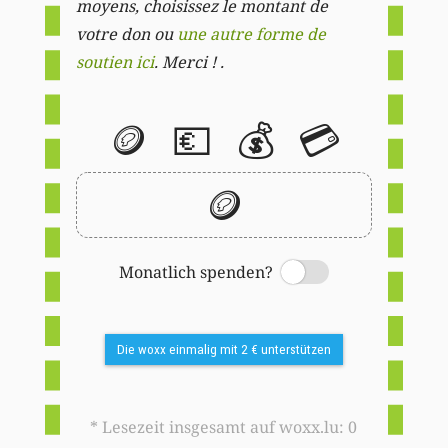
moyens, choisissez le montant de
votre don ou
une autre forme de
soutien ici
. Merci ! .
🪙
💶
💰
💳
🪙
Monatlich spenden?
Switch
Die woxx einmalig mit 2 € unterstützen
* Lesezeit insgesamt auf woxx.lu: 0