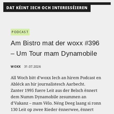
DAT KÉINT IECH OCH INTERESSÉIEREN
PODCAST
Am Bistro mat der woxx #396
– Um Tour mam Dynamobile
WOXX
31.07.2026
All Woch bitt d’woxx Iech an hirem Podcast en
Abléck an hir journalistesch Aarbecht.
Zanter 1995 fuere Leit aus der Belsch ënnert
dem Numm Dynamobile zesummen an
d'Vakanz – mam Vëlo. Néng Deeg laang si ronn
130 Leit op zwee Rieder ënnerwee, ënnert