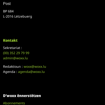
Post
BP 684
L-2016 Lëtzebuerg
Kontakt
Sekretariat :
(00)
352 29 79 99
admin@woxx.lu
Redaktioun :
woxx@woxx.lu
Agenda :
agenda@woxx.lu
D’woxx ënnerstëtzen
Abonnements