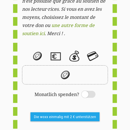
n'est possible que grâce au soutien de
nos lecteur·rices. Si vous en avez les
moyens, choisissez le montant de
votre don ou
une autre forme de
soutien ici
. Merci ! .
🪙
💶
💰
💳
🪙
Monatlich spenden?
Switch
Die woxx einmalig mit 2 € unterstützen