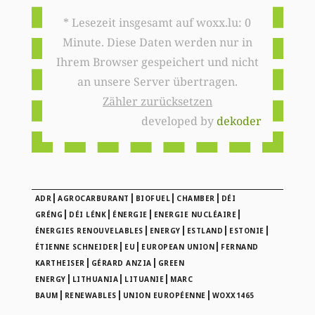
* Lesezeit insgesamt auf woxx.lu: 0
Minute. Diese Daten werden nur in
Ihrem Browser gespeichert und nicht
an unsere Server übertragen.
Zähler zurücksetzen
developed by
dekoder
|
|
|
|
ADR
AGROCARBURANT
BIOFUEL
CHAMBER
DÉI
|
|
|
|
GRÉNG
DÉI LÉNK
ÉNERGIE
ENERGIE NUCLÉAIRE
|
|
|
|
ÉNERGIES RENOUVELABLES
ENERGY
ESTLAND
ESTONIE
|
|
|
ÉTIENNE SCHNEIDER
EU
EUROPEAN UNION
FERNAND
|
|
KARTHEISER
GÉRARD ANZIA
GREEN
|
|
|
ENERGY
LITHUANIA
LITUANIE
MARC
|
|
|
BAUM
RENEWABLES
UNION EUROPÉENNE
WOXX1465