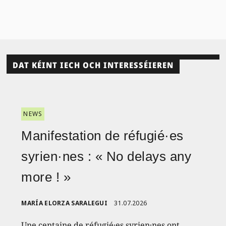
DAT KÉINT IECH OCH INTERESSÉIEREN
NEWS
Manifestation de réfugié·es
syrien·nes : « No delays any
more ! »
MARÍA ELORZA SARALEGUI
31.07.2026
Une centaine de réfugié·es syrien·nes ont