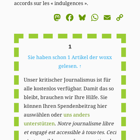
accords sur les « indulgences ».
Mastodon
Facebook
Bluesky
WhatsA
Email
Co
Li
1
Sie haben schon 1 Artikel der woxx
gelesen.
↑
Unser kritischer Journalismus ist für
alle kostenlos verfügbar. Damit das so
bleibt, brauchen wir Ihre Hilfe. Sie
können Ihren Spendenbeitrag hier
auswählen oder
uns anders
unterstützen
.
Notre journalisme libre
et engagé est accessible à tous·tes. Ceci