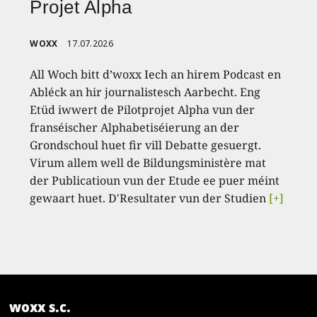
Projet Alpha
WOXX
17.07.2026
All Woch bitt d’woxx Iech an hirem Podcast en
Abléck an hir journalistesch Aarbecht. Eng
Etüd iwwert de Pilotprojet Alpha vun der
franséischer Alphabetiséierung an der
Grondschoul huet fir vill Debatte gesuergt.
Virum allem well de Bildungsministère mat
der Publicatioun vun der Etude ee puer méint
gewaart huet. D'Resultater vun der Studien
[+]
woxx s.c.