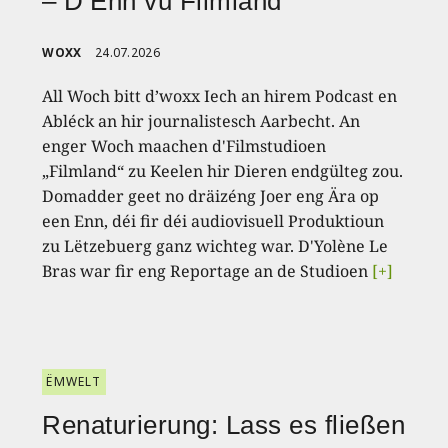
– D’Enn vu Filmland
WOXX
24.07.2026
All Woch bitt d’woxx Iech an hirem Podcast en
Abléck an hir journalistesch Aarbecht. An
enger Woch maachen d'Filmstudioen
„Filmland“ zu Keelen hir Dieren endgülteg zou.
Domadder geet no dräizéng Joer eng Ära op
een Enn, déi fir déi audiovisuell Produktioun
zu Lëtzebuerg ganz wichteg war. D'Yolène Le
Bras war fir eng Reportage an de Studioen
[+]
ËMWELT
Renaturierung: Lass es fließen