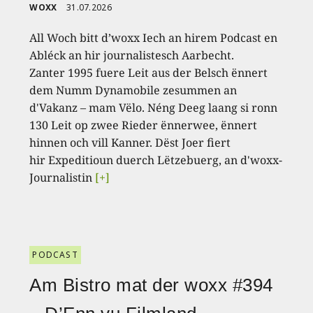
WOXX
31.07.2026
All Woch bitt d’woxx Iech an hirem Podcast en
Abléck an hir journalistesch Aarbecht.
Zanter 1995 fuere Leit aus der Belsch ënnert
dem Numm Dynamobile zesummen an
d'Vakanz – mam Vëlo. Néng Deeg laang si ronn
130 Leit op zwee Rieder ënnerwee, ënnert
hinnen och vill Kanner. Dëst Joer fiert
hir Expeditioun duerch Lëtzebuerg, an d'woxx-
Journalistin
[+]
PODCAST
Am Bistro mat der woxx #394