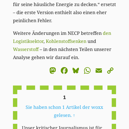
für seine häusliche Energie zu decken.“ ersetzt
– die erste Version enthielt also einen eher
peinlichen Fehler.
Weitere Änderungen im NECP betreffen
den
Logistiksektor
,
Kohlenstoffsenken
und
Wasserstoff
– in den nächsten Teilen unserer
Analyse gehen wir darauf ein.
Mastodon
Facebook
Bluesky
WhatsA
Email
Co
Li
1
Sie haben schon 1 Artikel der woxx
gelesen.
↑
Unser kritischer Journalismus ist für