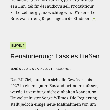
Domadder geet no dräizéng Joer eng Ära op
een Enn, déi fir déi audiovisuell Produktioun
zu Lëtzebuerg ganz wichteg war. D'Yolène Le
Bras war fir eng Reportage an de Studioen
[+]
ËMWELT
Renaturierung: Lass es fließen
MARÍA ELORZA SARALEGUI
23.07.2026
Das EU-Ziel, laut dem sich alle Gewässer bis
2027 in einem guten Zustand befinden müssen,
werde Luxemburg nicht einhalten können, so
Umweltminister Serge Wilmes. Die Regierung
stellt jedoch einige neue Maßnahmen vor, um