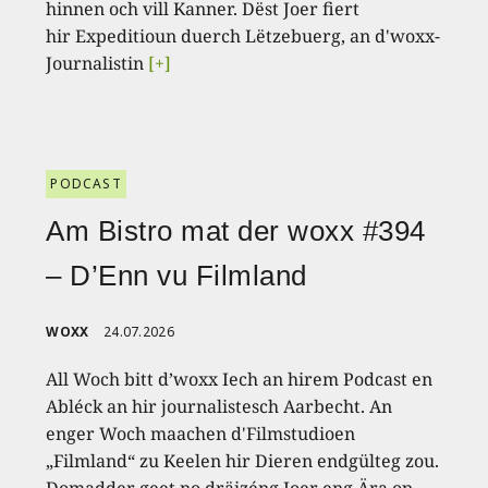
hinnen och vill Kanner. Dëst Joer fiert
hir Expeditioun duerch Lëtzebuerg, an d'woxx-
Journalistin
[+]
PODCAST
Am Bistro mat der woxx #394
– D’Enn vu Filmland
WOXX
24.07.2026
All Woch bitt d’woxx Iech an hirem Podcast en
Abléck an hir journalistesch Aarbecht. An
enger Woch maachen d'Filmstudioen
„Filmland“ zu Keelen hir Dieren endgülteg zou.