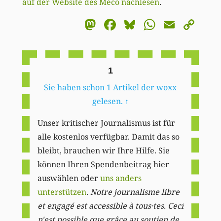
auf der Website des Méco nachlesen
.
Mastodon
Facebook
Bluesky
WhatsA
Email
Co
Li
1
Sie haben schon 1 Artikel der woxx
gelesen.
↑
Unser kritischer Journalismus ist für
alle kostenlos verfügbar. Damit das so
bleibt, brauchen wir Ihre Hilfe. Sie
können Ihren Spendenbeitrag hier
auswählen oder
uns anders
unterstützen
.
Notre journalisme libre
et engagé est accessible à tous·tes. Ceci
n'est possible que grâce au soutien de