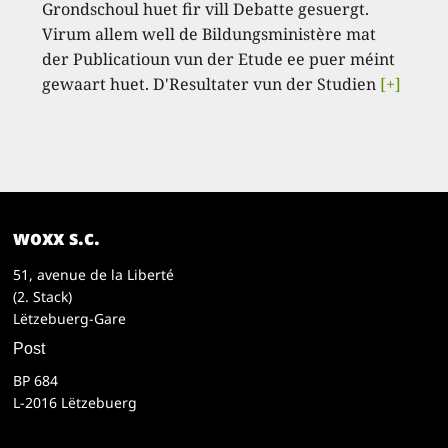
Grondschoul huet fir vill Debatte gesuergt.
Virum allem well de Bildungsministère mat
der Publicatioun vun der Etude ee puer méint
gewaart huet. D'Resultater vun der Studien
[+]
woxx s.c.
51, avenue de la Liberté
(2. Stack)
Lëtzebuerg-Gare
Post
BP 684
L-2016 Lëtzebuerg