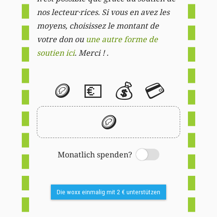
nos lecteur·rices. Si vous en avez les
moyens, choisissez le montant de
votre don ou
une autre forme de
soutien ici
. Merci ! .
🪙
💶
💰
💳
🪙
Monatlich spenden?
Switch
Die woxx einmalig mit 2 € unterstützen