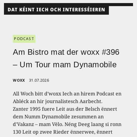
DAT KÉINT IECH OCH INTERESSÉIEREN
PODCAST
Am Bistro mat der woxx #396
– Um Tour mam Dynamobile
WOXX
31.07.2026
All Woch bitt d’woxx Iech an hirem Podcast en
Abléck an hir journalistesch Aarbecht.
Zanter 1995 fuere Leit aus der Belsch ënnert
dem Numm Dynamobile zesummen an
d'Vakanz – mam Vëlo. Néng Deeg laang si ronn
130 Leit op zwee Rieder ënnerwee, ënnert