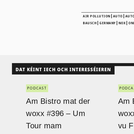
|
|
AIR POLLUTION
AUTO
AUTO
|
|
|
BAUSCH
GERMANY
NOX
ON
DAT KÉINT IECH OCH INTERESSÉIEREN
PODCAST
PODCA
Am Bistro mat der
Am B
woxx #396 – Um
wox
Tour mam
vu F