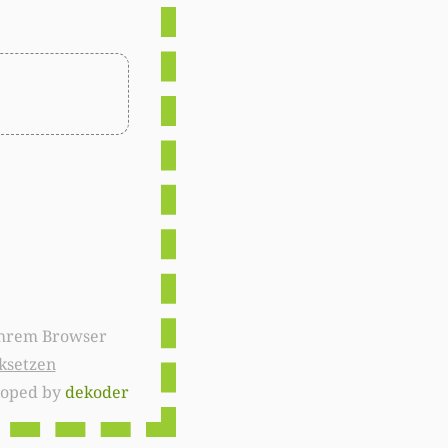
ksetzen
loped by
dekoder