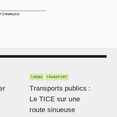
|
T
FRANÇOIS
THEMA
TRANSPORT
er
Transports publics :
Le TICE sur une
route sinueuse