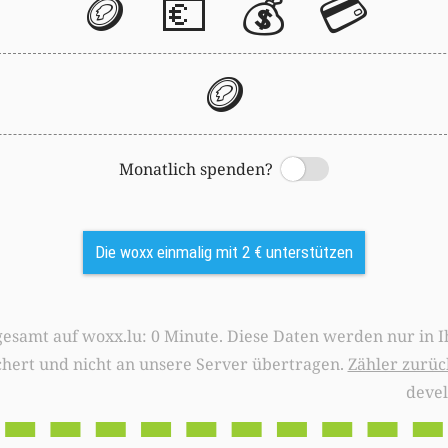
🪙
💶
💰
💳
🪙
Monatlich spenden?
Switch
Die woxx einmalig mit 2 € unterstützen
0 Minute. Diese Daten werden nur in Ihrem Browser
chert und nicht an unsere Server übertragen.
Zähler zurüc
deve