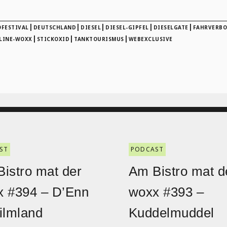
|
|
|
|
|
FESTIVAL
DEUTSCHLAND
DIESEL
DIESEL-GIPFEL
DIESELGATE
FAHRVERBO
|
|
|
LINE-WOXX
STICKOXID
TANKTOURISMUS
WEBEXCLUSIVE
ST
PODCAST
istro mat der
Am Bistro mat d
x #394 – D’Enn
woxx #393 –
ilmland
Kuddelmuddel