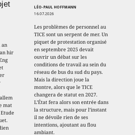
jet
LÉO-PAUL HOFFMANN
16.07.2026
Les problèmes de personnel au
TICE sont un serpent de mer. Un
piquet de protestation organisé
h an
en septembre 2025 devait
an hir
ouvrir un débat sur les
 Eng
conditions de travail au sein du
et
réseau de bus du sud du pays.
er
Mais la direction joue la
r
montre, alors que le TICE
changera de statut en 2027.
 allem
L’État fera alors son entrée dans
e mat
la structure, mais pour l’instant
 Etude
il ne dévoile rien de ses
uet.
intentions, ajoutant au flou
dien
ambiant.