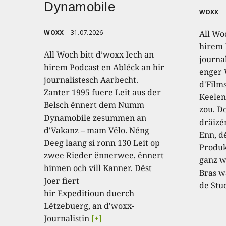
Dynamobile
WOXX
WOXX
31.07.2026
All Wo
hirem 
All Woch bitt d’woxx Iech an
journa
hirem Podcast en Abléck an hir
enger
journalistesch Aarbecht.
d'Film
Zanter 1995 fuere Leit aus der
Keelen
Belsch ënnert dem Numm
zou. D
Dynamobile zesummen an
dräizé
d'Vakanz – mam Vëlo. Néng
Enn, dé
Deeg laang si ronn 130 Leit op
Produk
zwee Rieder ënnerwee, ënnert
ganz w
hinnen och vill Kanner. Dëst
Bras w
Joer fiert
de Stu
hir Expeditioun duerch
Lëtzebuerg, an d'woxx-
Journalistin
[+]