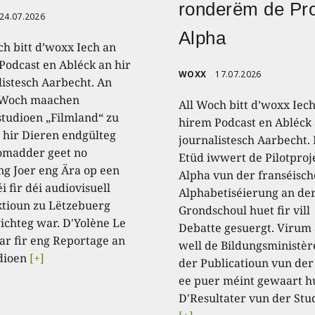
ronderëm de Pro
24.07.2026
Alpha
ch bitt d’woxx Iech an
Podcast en Abléck an hir
WOXX
17.07.2026
listesch Aarbecht. An
 Woch maachen
All Woch bitt d’woxx Iec
studioen „Filmland“ zu
hirem Podcast en Abléck 
 hir Dieren endgülteg
journalistesch Aarbecht.
omadder geet no
Etüd iwwert de Pilotproj
ng Joer eng Ära op een
Alpha vun der franséisch
i fir déi audiovisuell
Alphabetiséierung an de
tioun zu Lëtzebuerg
Grondschoul huet fir vill
ichteg war. D'Yolène Le
Debatte gesuergt. Virum
ar fir eng Reportage an
well de Bildungsministèr
dioen
[+]
der Publicatioun vun der
ee puer méint gewaart h
D'Resultater vun der Stu