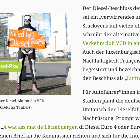
Der Diesel-Beschluss d
sei ein „verwirrendes 
Stückwerk mit vielen of
schreibt der alternativ
Verkehrsclub VCD in 
Auch der luxemburgisch
Nachhaltigkeit, François
begeistert und bezeich
den Beschluss als „
Luft
Für Autofahrer*innen i
Städten plant die deuts
er Diesel-Aktion des VCD.
VCD/Katja Täubert)
Umtausch der Dieselfah
Nachrüstung. Prompt w
 „
A wat ass mat de Lëtzebuerger
, di Diesel Euro 4 oder Eu
einen Brief an die Kommission richten und sich für die Int