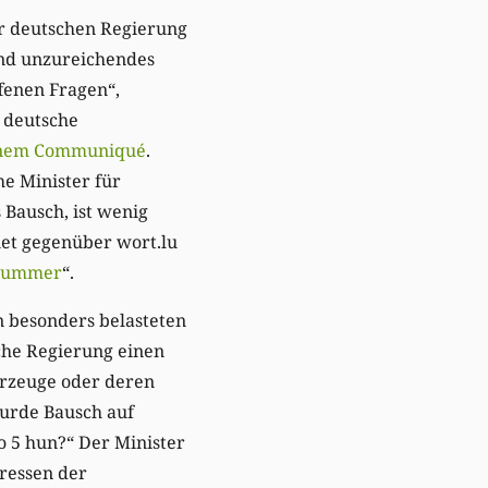
er deutschen Regierung
und unzureichendes
fenen Fragen“,
e deutsche
einem Communiqué
.
e Minister für
 Bausch, ist wenig
net gegenüber wort.lu
nummer
“.
n besonders belasteten
che Regierung einen
rzeuge oder deren
urde Bausch auf
ro 5 hun?“ Der Minister
eressen der