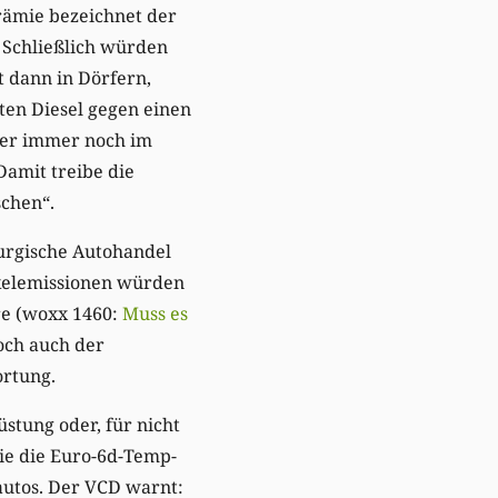
rämie bezeichnet der
 Schließlich würden
t dann in Dörfern,
ten Diesel gegen einen
aber immer noch im
Damit treibe die
schen“.
burgische Autohandel
ikelemissionen würden
re (woxx 1460:
Muss es
doch auch der
ortung.
stung oder, für nicht
die die Euro-6d-Temp-
autos. Der VCD warnt: