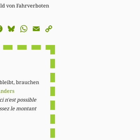
bald von Fahrverboten
astodon
Facebook
Bluesky
WhatsApp
Email
Copy
Link
 bleibt, brauchen
anders
i n'est possible
issez le montant