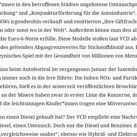
r*innen in den betroffenen Städten angebotene Umtauschp
ackung“ und „Konjunkturförderung für die Autoindustrie“.
KWs irgendwohin verkauft und emittierten „ihre Giftfrach
en oder sonst wo in der Welt“. Außerdem könne man den al
 die Euro-6-Norm erfülle. Diese Modelle stoßen laut VCD 
 des geltenden Abgasgrenzwertes für Stickstoffdioxid aus. 
zynisches Spiel mit der Gesundheit von Millionen von Men
, dass beim Autofestival im vergangenen Januar der luxem
 immer noch in die Irre führte: Die hohen NOx- und Part
hören, hieß es in der seinerzeit veröffentlichten Broschü
d an der Misere haben zwar in erster Linie die Konzerne, 
d die leichtsinnigen Käufer*innen tragen eine Mitverantw
n einen Diesel gekauft hat? Der VCD empfieht eine Nachrü
esel, einen Umtausch. Doch nur die Diesel und Benziner, 
„vergleichsweise sauber“, ebenso wie Hybrid- und Elektro