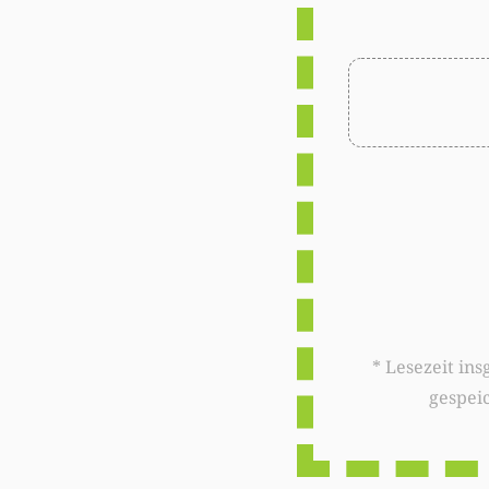
* Lesezeit insgesamt auf woxx.lu: 
gespei