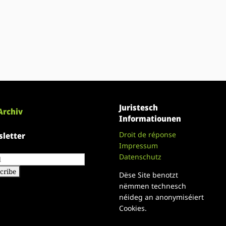
Juristesch
Archiv
Informatiounen
Droit de réponse
letter
Impressum
Datenschutz
Dëse Site benotzt
nëmmen technesch
néideg an anonymiséiert
Cookies.