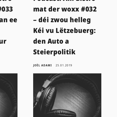
#033
mat der woxx #032
 an ee
– déi zwou helleg
Kéi vu Lëtzebuerg:
ur
den Auto a
Steierpolitik
JOËL ADAMI
25.01.2019