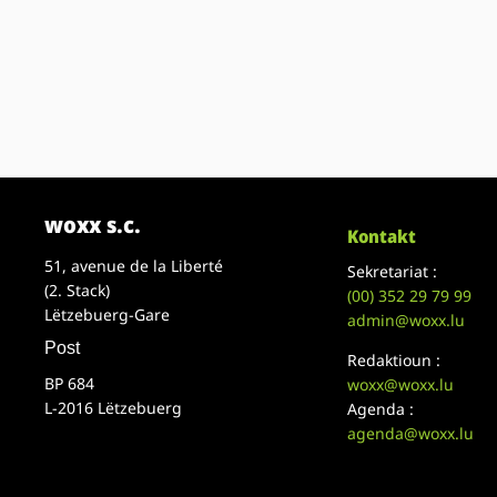
woxx s.c.
Kontakt
51, avenue de la Liberté
Sekretariat :
(2. Stack)
(00)
352 29 79 99
Lëtzebuerg-Gare
admin@woxx.lu
Post
Redaktioun :
BP 684
woxx@woxx.lu
L-2016 Lëtzebuerg
Agenda :
agenda@woxx.lu