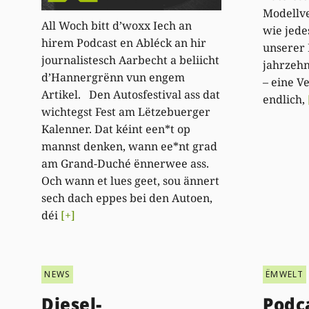
Modellve
All Woch bitt d’woxx Iech an
wie jede
hirem Podcast en Abléck an hir
unserer 
journalistesch Aarbecht a beliicht
jahrzehn
d’Hannergrënn vun engem
– eine V
Artikel. Den Autosfestival ass dat
endlich,
wichtegst Fest am Lëtzebuerger
Kalenner. Dat kéint een*t op
mannst denken, wann ee*nt grad
am Grand-Duché ënnerwee ass.
Och wann et lues geet, sou ännert
sech dach eppes bei den Autoen,
déi
[+]
NEWS
ËMWELT
Diesel-
Podca