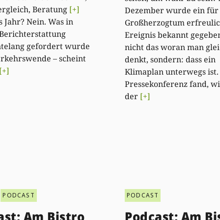
rgleich, Beratung
[+]
Dezember wurde ein für
s Jahr? Nein. Was in
Großherzogtum erfreuli
Berichterstattung
Ereignis bekannt gegeben
telang gefordert wurde
nicht das woran man gle
erkehrswende – scheint
denkt, sondern: dass ein
[+]
Klimaplan unterwegs ist.
Pressekonferenz fand, wi
der
[+]
PODCAST
PODCAST
st: Am Bistro
Podcast: Am Bi