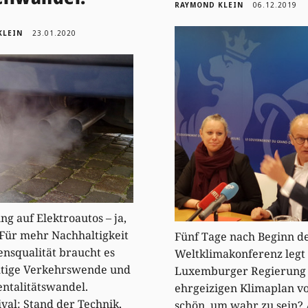
RAYMOND KLEIN
06.12.2019
KLEIN
23.01.2020
ng auf Elektroautos – ja,
Für mehr Nachhaltigkeit
Fünf Tage nach Beginn d
nsqualität braucht es
Weltklimakonferenz legt 
htige Verkehrswende und
Luxemburger Regierung 
ntalitätswandel.
ehrgeizigen Klimaplan vo
ival: Stand der Technik,
schön, um wahr zu sein? 