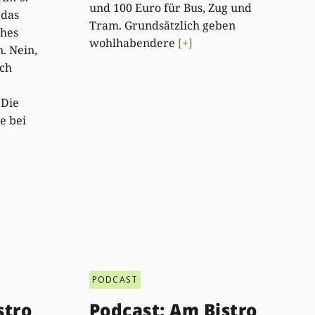
und 100 Euro für Bus, Zug und
 das
Tram. Grundsätzlich geben
ches
wohlhabendere
[+]
. Nein,
ich
 Die
e bei
PODCAST
stro
Podcast: Am Bistro