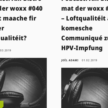
der woxx #040
mat der woxx 
t maache fir
– Loftqualitéit
er
komesche
ualitéit?
Communiqué z
HPV-Impfung
.03.2019
JOËL ADAMI
01.02.2019