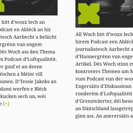
 bitt d’woxx Iech an
dcast en Abléck an hir
All Woch bitt d’woxx Iec
stesch Aarbecht a beliicht
hirem Podcast een Abléck
rgrënn vun engem
journalistesch Aarbecht a
 Dës Woch ass den Thema
d’Hannergrënn vun eng
m Podcast d‘Loftqualitéit.
Artikel. Dës Woch stinn 
r gouf et an deene
kontrovers Themen um 
Wochen a Méint vill
vum Podcast vun der wo
ounen. D‘Tessie Jakobs an
Engersäits d'Diskussioun
Adami werfen e Bléck
ronderëm d'Loftqualitéit
 kucken sech un, wéi
d'Grenzwäerter, déi bes
de
[+]
an Däitschland lassgetrë
ginn ass. An anerersäits 