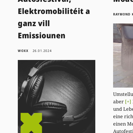
Elektromobilitéit a
RAYMOND 
ganz vill
Emissiounen
WOXX
26.01.2024
Umstellu
aber
[+]
und Lebe
eine ric
einen Me
Autofest