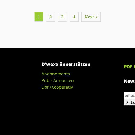
1
2
3
4
Next »
D’woxx ënnerstëtzen
PDF 
Abonnements
Pub - Annoncen
News
Don/Kooperativ