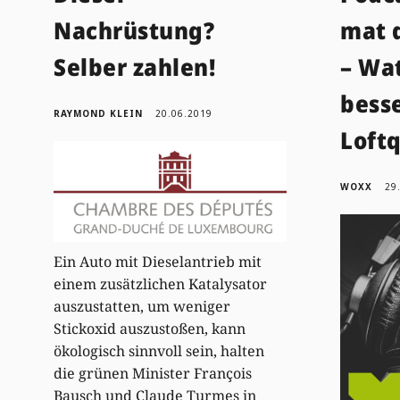
Nachrüstung?
mat 
Selber zahlen!
– Wa
bess
RAYMOND KLEIN
20.06.2019
Loftq
WOXX
29
Ein Auto mit Dieselantrieb mit
einem zusätzlichen Katalysator
auszustatten, um weniger
Stickoxid auszustoßen, kann
ökologisch sinnvoll sein, halten
die grünen Minister François
Bausch und Claude Turmes in