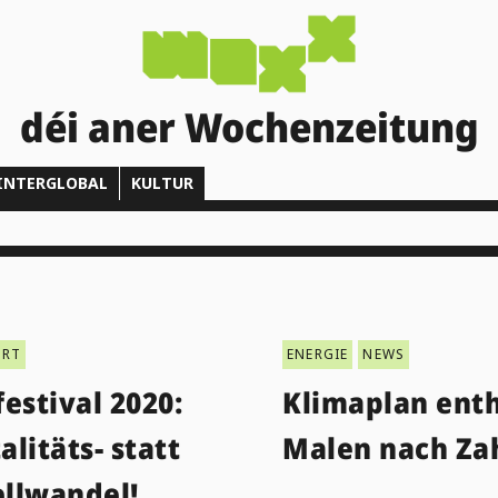
déi aner Wochenzeitung
INTERGLOBAL
KULTUR
ORT
ENERGIE
NEWS
estival 2020:
Klimaplan enth
litäts- statt
Malen nach Za
llwandel!