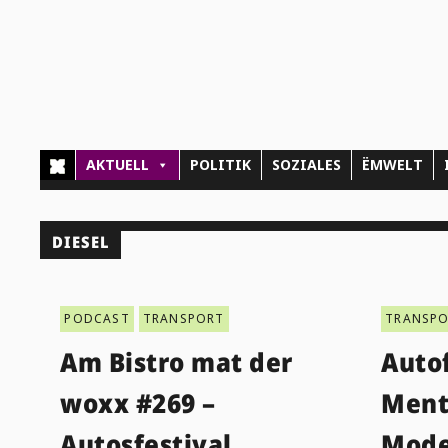
AKTUELL
POLITIK
SOZIALES
ËMWELT
DIESEL
PODCAST
TRANSPORT
TRANSP
Am Bistro mat der
Autof
woxx #269 –
Menta
Autosfestival,
Mode