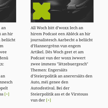
h an
All Woch bitt d’woxx Iech an
 an hir
hirem Podcast een Abléck an hir
 beliicht
journalistesch Aarbecht a beliicht
em
d’Hannergrënn vun engem
zwee
Artikel. Dës Woch geet et am
Menü
Podcast vun der woxx iwwert
xx:
zwee immens "lëtzebuergesch"
Themen: Engersäits
 an
d'Steierpolitik an anerersäits den
onnesch
Auto, méi genee den
ppelt
Autosfestival. Bei der
ass
[+]
Steierpolitik ass et de Virstouss
vun der
[+]