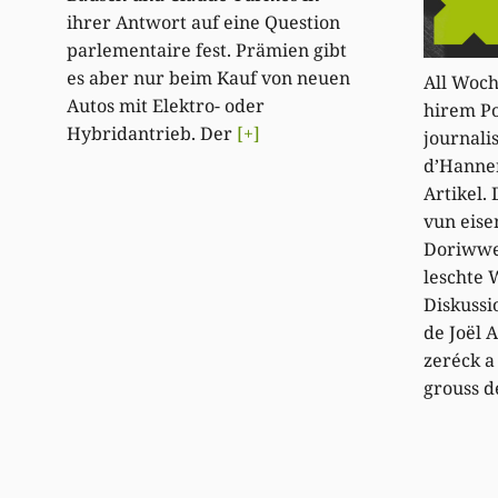
ihrer Antwort auf eine Question
parlementaire fest. Prämien gibt
es aber nur beim Kauf von neuen
All Woch
Autos mit Elektro- oder
hirem Po
Hybridantrieb. Der
[+]
journali
d’Hanne
Artikel.
vun eise
Doriwwe
leschte 
Diskussi
de Joël 
zeréck a
grouss 