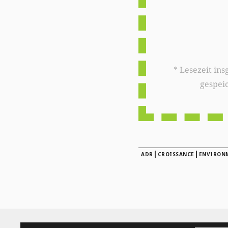
* Lesezeit insgesamt auf woxx.lu: 
gespei
|
|
ADR
CROISSANCE
ENVIRON