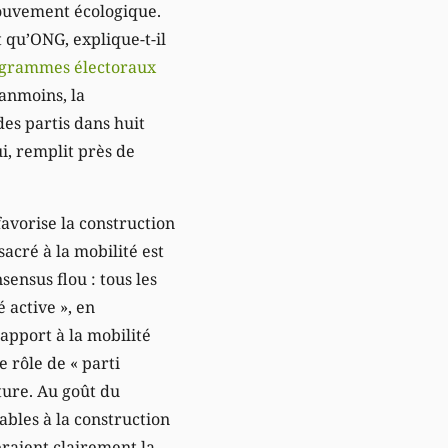
Mouvement écologique.
t qu’ONG, explique-t-il
rogrammes électoraux
éanmoins, la
des partis dans huit
ui, remplit près de
favorise la construction
acré à la mobilité est
ensus flou : tous les
 active », en
rapport à la mobilité
e rôle de « parti
ture. Au goût du
ables à la construction
eraient clairement la