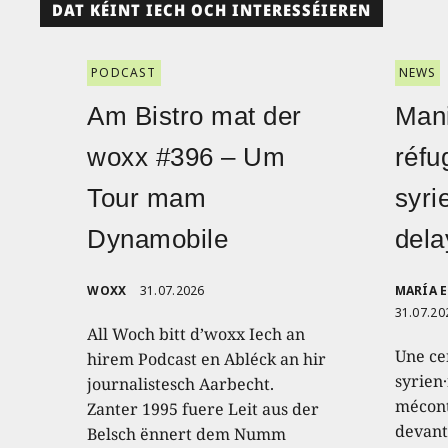
DAT KÉINT IECH OCH INTERESSÉIEREN
PODCAST
NEWS
Am Bistro mat der
Mani
woxx #396 – Um
réfu
Tour mam
syri
Dynamobile
dela
WOXX
31.07.2026
MARÍA 
31.07.20
All Woch bitt d’woxx Iech an
Une ce
hirem Podcast en Abléck an hir
syrien
journalistesch Aarbecht.
mécont
Zanter 1995 fuere Leit aus der
devant
Belsch ënnert dem Numm