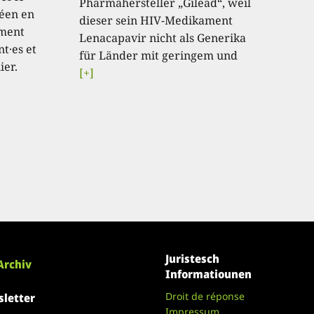
Pharmahersteller „Gilead“, weil
éen en
dieser sein HIV-Medikament
ement
Lenacapavir nicht als Generika
t·es et
für Länder mit geringem und
ier.
[+]
Juristesch
Archiv
Informatiounen
Droit de réponse
letter
Impressum