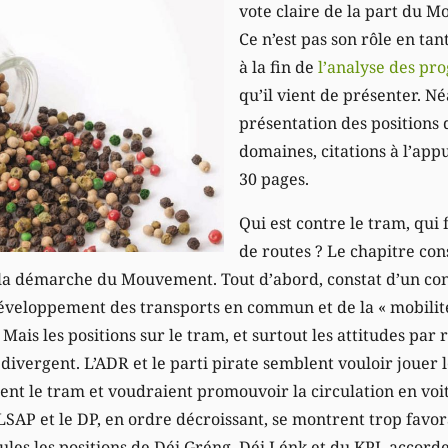
vote claire de la part du 
Ce n’est pas son rôle en tan
à la fin de
l’analyse des p
qu’il vient de présenter. N
présentation des positions 
domaines, citations à l’app
30 pages.
Qui est contre le tram, qui 
de routes ? Le chapitre cons
 la démarche du Mouvement. Tout d’abord, constat d’un cons
développement des transports en commun et de la « mobilité
 Mais les positions sur le tram, et surtout les attitudes par 
divergent. L’ADR et le parti pirate semblent vouloir jouer l
ttent le tram et voudraient promouvoir la circulation en voi
SAP et le DP, en ordre décroissant, se montrent trop favor
ules les positions de Déi Gréng, Déi Lénk et du KPL accord