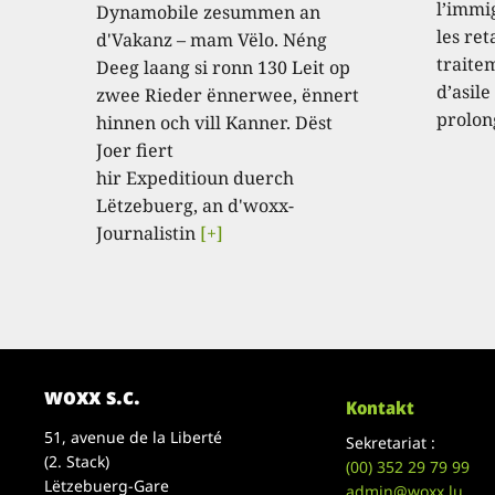
l’immi
Dynamobile zesummen an
les ret
d'Vakanz – mam Vëlo. Néng
traite
Deeg laang si ronn 130 Leit op
d’asile
zwee Rieder ënnerwee, ënnert
prolon
hinnen och vill Kanner. Dëst
Joer fiert
hir Expeditioun duerch
Lëtzebuerg, an d'woxx-
Journalistin
[+]
woxx s.c.
Kontakt
51, avenue de la Liberté
Sekretariat :
(2. Stack)
(00)
352 29 79 99
Lëtzebuerg-Gare
admin@woxx.lu