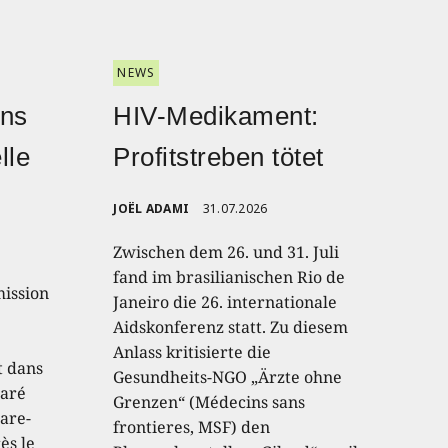
NEWS
ans
HIV-Medikament:
lle
Profitstreben tötet
JOËL ADAMI
31.07.2026
Zwischen dem 26. und 31. Juli
fand im brasilianischen Rio de
mission
Janeiro die 26. internationale
e
Aidskonferenz statt. Zu diesem
e
Anlass kritisierte die
t dans
Gesundheits-NGO „Ärzte ohne
laré
Grenzen“ (Médecins sans
pare-
frontieres, MSF) den
ès le