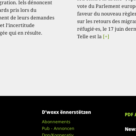
gration. Iels dénoncent
vote du Parlement europ
ards pris lors du
faveur du nouveau règl
ment de leurs demandes
sur les retours des migran
 et l’incertitude
réfugié·es, le 17 juin dern
gée qui en résulte.
Telle est la
[+]
D’woxx ënnerstëtzen
PDF 
Abonnements
Pub - Annoncen
News
Don/Kooperativ