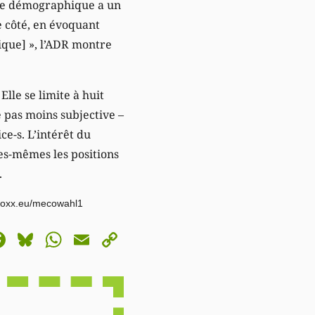
ance démographique a un
e côté, en évoquant
ique] », l’ADR montre
lle se limite à huit
e pas moins subjective –
ce-s. L’intérêt du
es-mêmes les positions
.
oxx.eu/mecowahl1
astodon
Facebook
Bluesky
WhatsApp
Email
Copy
Link