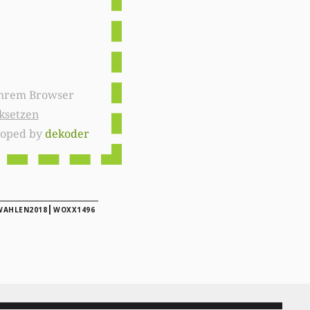
ksetzen
loped by
dekoder
|
WAHLEN2018
WOXX1496