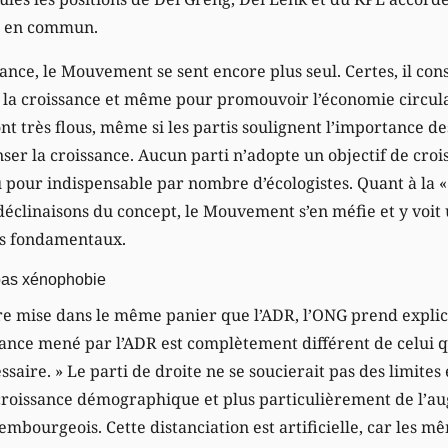
ts en commun.
ssance, le Mouvement se sent encore plus seul. Certes, il con
 la croissance et même pour promouvoir l’économie circula
nt très flous, même si les partis soulignent l’importance d
nser la croissance. Aucun parti n’adopte un objectif de cro
nu pour indispensable par nombre d’écologistes. Quant à la 
 déclinaisons du concept, le Mouvement s’en méfie et y voi
ts fondamentaux.
pas xénophobie
re mise dans le même panier que l’ADR, l’ONG prend explic
ssance mené par l’ADR est complètement différent de celui
saire. » Le parti de droite ne se soucierait pas des limites
 croissance démographique et plus particulièrement de l’a
mbourgeois. Cette distanciation est artificielle, car les 