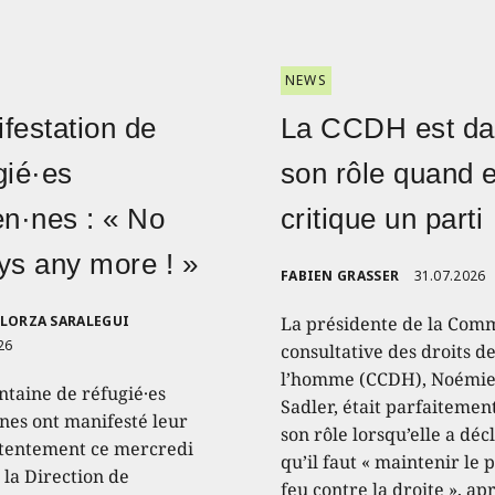
NEWS
festation de
La CCDH est d
gié·es
son rôle quand e
en·nes : « No
critique un parti
ys any more ! »
FABIEN GRASSER
31.07.2026
ELORZA SARALEGUI
La présidente de la Com
26
consultative des droits d
l’homme (CCDH), Noémi
ntaine de réfugié·es
Sadler, était parfaitemen
·nes ont manifesté leur
son rôle lorsqu’elle a déc
entement ce mercredi
qu’il faut « maintenir le 
 la Direction de
feu contre la droite », apr