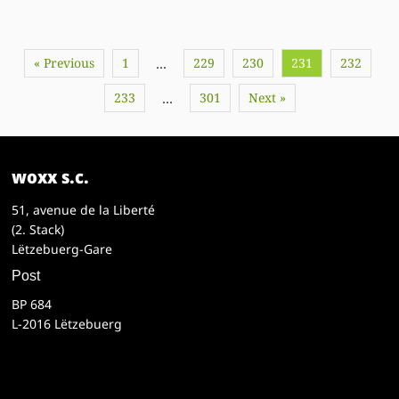
« Previous
1
229
230
231
232
…
233
301
Next »
…
woxx s.c.
51, avenue de la Liberté
(2. Stack)
Lëtzebuerg-Gare
Post
BP 684
L-2016 Lëtzebuerg