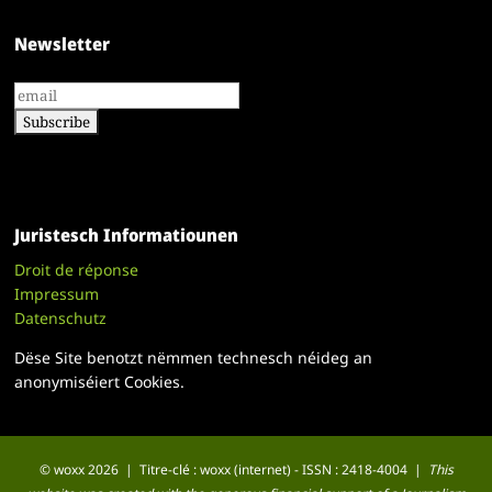
Newsletter
Juristesch Informatiounen
Droit de réponse
Impressum
Datenschutz
Dëse Site benotzt nëmmen technesch néideg an
anonymiséiert Cookies.
© woxx 2026 | Titre-clé : woxx (internet) - ISSN : 2418-4004 |
This