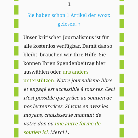
1
Sie haben schon 1 Artikel der woxx
gelesen.
↑
Unser kritischer Journalismus ist für
alle kostenlos verfügbar. Damit das so
bleibt, brauchen wir Ihre Hilfe. Sie
können Ihren Spendenbeitrag hier
auswählen oder
uns anders
unterstützen
.
Notre journalisme libre
et engagé est accessible à tous·tes. Ceci
n'est possible que grâce au soutien de
nos lecteur·rices. Si vous en avez les
moyens, choisissez le montant de
votre don ou
une autre forme de
soutien ici
. Merci ! .