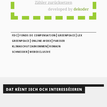
Zähler zurücksetzen
developed by
dekoder
|
|
|
FDC
FONDS DE COMPENSATION
GREENPEACE
LEX
|
|
GREENPEACE
ONLINE-WOXX
PARISER
|
KLIMASCHUTZABKOMMEN
ROMAIN
|
SCHNEIDER
WEBEXCLUSIVE
DAT KÉINT IECH OCH INTERESSÉIEREN