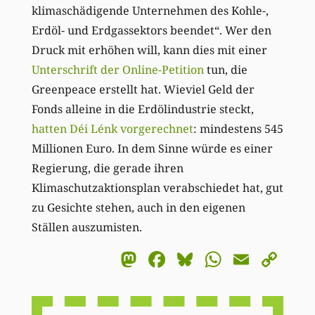
klimaschädigende Unternehmen des Kohle-,
Erdöl- und Erdgassektors beendet“. Wer den
Druck mit erhöhen will, kann dies mit einer
Unterschrift der Online-Petition
tun, die
Greenpeace erstellt hat. Wieviel Geld der
Fonds alleine in die Erdölindustrie steckt,
hatten Déi Lénk vorgerechnet
: mindestens 545
Millionen Euro. In dem Sinne würde es einer
Regierung, die gerade ihren
Klimaschutzaktionsplan verabschiedet hat, gut
zu Gesichte stehen, auch in den eigenen
Ställen auszumisten.
Mastodon
Facebook
Bluesky
WhatsA
Email
Co
Li