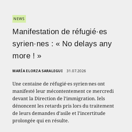
NEWS
Manifestation de réfugié·es
syrien·nes : « No delays any
more ! »
MARÍA ELORZA SARALEGUI
31.07.2026
Une centaine de réfugié·es syrien·nes ont
manifesté leur mécontentement ce mercredi
devant la Direction de l’immigration. Iels
dénoncent les retards pris lors du traitement
de leurs demandes d’asile et l’incertitude
prolongée qui en résulte.