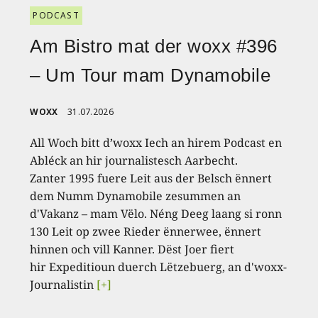
PODCAST
Am Bistro mat der woxx #396
– Um Tour mam Dynamobile
WOXX
31.07.2026
All Woch bitt d’woxx Iech an hirem Podcast en
Abléck an hir journalistesch Aarbecht.
Zanter 1995 fuere Leit aus der Belsch ënnert
dem Numm Dynamobile zesummen an
d'Vakanz – mam Vëlo. Néng Deeg laang si ronn
130 Leit op zwee Rieder ënnerwee, ënnert
hinnen och vill Kanner. Dëst Joer fiert
hir Expeditioun duerch Lëtzebuerg, an d'woxx-
Journalistin
[+]