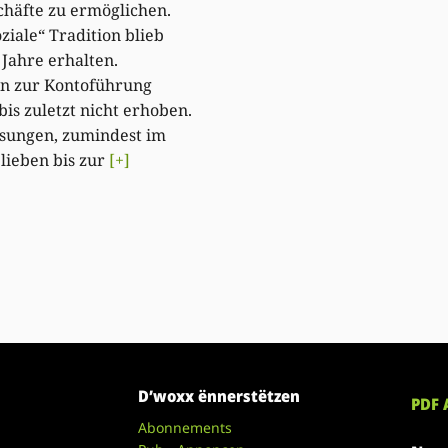
häfte zu ermöglichen.
oziale“ Tradition blieb
 Jahre erhalten.
n zur Kontoführung
is zuletzt nicht erhoben.
sungen, zumindest im
blieben bis zur
[+]
D’woxx ënnerstëtzen
PDF 
Abonnements