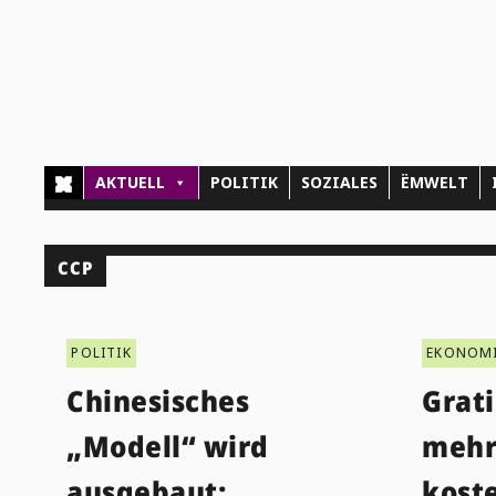
AKTUELL
POLITIK
SOZIALES
ËMWELT
CCP
POLITIK
EKONOM
Chinesisches
Grati
„Modell“ wird
mehr
ausgebaut:
kost