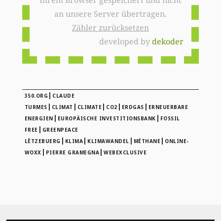
an unsere Server übertragen.
Zähler zurücksetzen
developed by
dekoder
|
350.ORG
CLAUDE
|
|
|
|
|
TURMES
CLIMAT
CLIMATE
CO2
ERDGAS
ERNEUERBARE
|
|
ENERGIEN
EUROPÄISCHE INVESTITIONSBANK
FOSSIL
|
FREE
GREENPEACE
|
|
|
|
LËTZEBUERG
KLIMA
KLIMAWANDEL
MÉTHANE
ONLINE-
|
|
WOXX
PIERRE GRAMEGNA
WEBEXCLUSIVE