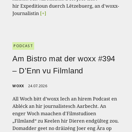
hir Expeditioun duerch Lëtzebuerg, an d'woxx-
Journalistin
[+]
PODCAST
Am Bistro mat der woxx #394
– D’Enn vu Filmland
WOXX
24.07.2026
All Woch bitt d’woxx Iech an hirem Podcast en
Abléck an hir journalistesch Aarbecht. An
enger Woch maachen d'Filmstudioen
„Filmland“ zu Keelen hir Dieren endgülteg zou.
Domadder geet no dräizéng Joer eng Ära op