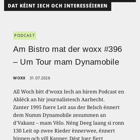
DAT KÉINT IECH OCH INTERESSÉIEREN
PODCAST
Am Bistro mat der woxx #396
– Um Tour mam Dynamobile
WOXX
31.07.2026
All Woch bitt d’woxx Iech an hirem Podcast en
Abléck an hir journalistesch Aarbecht.
Zanter 1995 fuere Leit aus der Belsch ënnert
dem Numm Dynamobile zesummen an
d'Vakanz – mam Vëlo. Néng Deeg laang si ronn
130 Leit op zwee Rieder ënnerwee, ënnert
hinnen och vill Kanner. Dëst Joer fiert