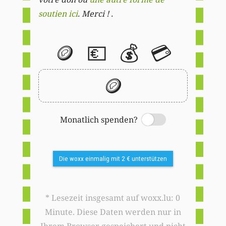
soutien ici
. Merci ! .
🪙
💶
💰
💳
🪙
Monatlich spenden?
Switch
Die woxx einmalig mit 2 € unterstützen
* Lesezeit insgesamt auf woxx.lu: 0
Minute. Diese Daten werden nur in
Ihrem Browser gespeichert und nicht