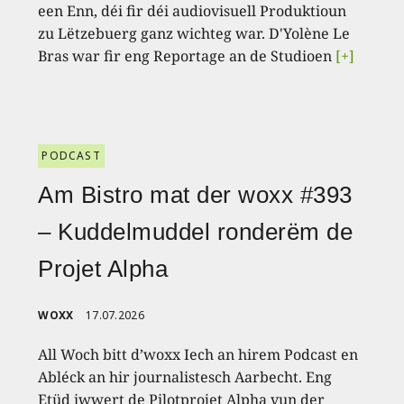
een Enn, déi fir déi audiovisuell Produktioun
zu Lëtzebuerg ganz wichteg war. D'Yolène Le
Bras war fir eng Reportage an de Studioen
[+]
PODCAST
Am Bistro mat der woxx #393
– Kuddelmuddel ronderëm de
Projet Alpha
WOXX
17.07.2026
All Woch bitt d’woxx Iech an hirem Podcast en
Abléck an hir journalistesch Aarbecht. Eng
Etüd iwwert de Pilotprojet Alpha vun der