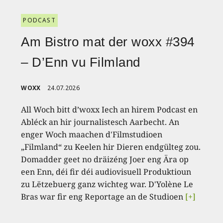
PODCAST
Am Bistro mat der woxx #394
– D’Enn vu Filmland
WOXX
24.07.2026
All Woch bitt d’woxx Iech an hirem Podcast en
Abléck an hir journalistesch Aarbecht. An
enger Woch maachen d'Filmstudioen
„Filmland“ zu Keelen hir Dieren endgülteg zou.
Domadder geet no dräizéng Joer eng Ära op
een Enn, déi fir déi audiovisuell Produktioun
zu Lëtzebuerg ganz wichteg war. D'Yolène Le
Bras war fir eng Reportage an de Studioen
[+]