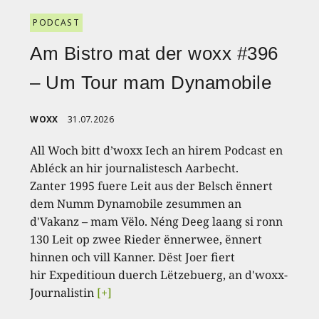
PODCAST
Am Bistro mat der woxx #396
– Um Tour mam Dynamobile
WOXX
31.07.2026
All Woch bitt d’woxx Iech an hirem Podcast en
Abléck an hir journalistesch Aarbecht.
Zanter 1995 fuere Leit aus der Belsch ënnert
dem Numm Dynamobile zesummen an
d'Vakanz – mam Vëlo. Néng Deeg laang si ronn
130 Leit op zwee Rieder ënnerwee, ënnert
hinnen och vill Kanner. Dëst Joer fiert
hir Expeditioun duerch Lëtzebuerg, an d'woxx-
Journalistin
[+]