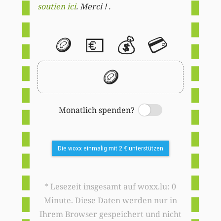
soutien ici
. Merci ! .
🪙
💶
💰
💳
🪙
Monatlich spenden?
Switch
Die woxx einmalig mit 2 € unterstützen
* Lesezeit insgesamt auf woxx.lu: 0
Minute. Diese Daten werden nur in
Ihrem Browser gespeichert und nicht