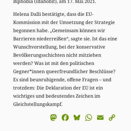
Biphobia (Idahobit), am 17. Mai 2021.
Helena Dalli bestätigte, dass die EU-
Kommission mit der Umsetzung der Strategie
begonnen habe. „Gemeinsam können wir
Barrieren niederreißen“, sagte sie. Ist das eine
Wunschvorstellung, bei der konservative
Bevölkerungsschichten nicht mitziehen
werden? Was ist mit den politischen
Gegner*innen queerfreundlicher Beschlüsse?
Es sind beunruhigende, offene Fragen – und
trotzdem: Die Deklaration der EU ist ein
wichtiges und bedeutendes Zeichen im
Gleichstellungskampf.
Mastodon
Facebook
Bluesky
WhatsA
Email
Co
Li