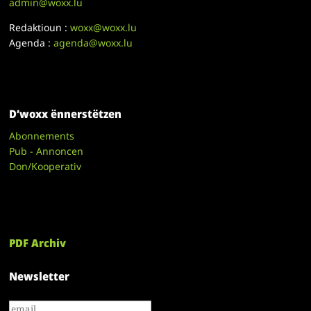
admin@woxx.lu
Redaktioun :
woxx@woxx.lu
Agenda :
agenda@woxx.lu
D’woxx ënnerstëtzen
Abonnements
Pub - Annoncen
Don/Kooperativ
PDF Archiv
Newsletter