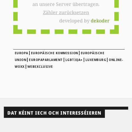
an unsere Server übertragen.
Zähler zurücksetzen
developed by
dekoder
|
|
EUROPA
EUROPÄISCHE KOMMISSION
EUROPÄISCHE
|
|
|
|
UNION
EUROPAPARLAMENT
LGBTIQA+
LUXEMBURG
ONLINE-
|
WOXX
WEBEXCLUSIVE
DAT KÉINT IECH OCH INTERESSÉIEREN