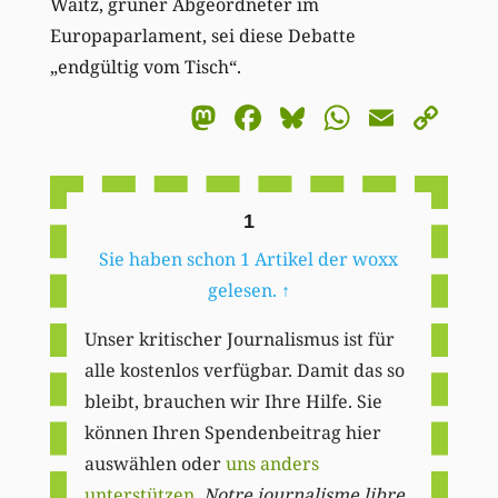
Waitz, grüner Abgeordneter im
Europaparlament, sei diese Debatte
„endgültig vom Tisch“.
Mastodon
Facebook
Bluesky
WhatsA
Email
Co
Li
1
Sie haben schon 1 Artikel der woxx
gelesen.
↑
Unser kritischer Journalismus ist für
alle kostenlos verfügbar. Damit das so
bleibt, brauchen wir Ihre Hilfe. Sie
können Ihren Spendenbeitrag hier
auswählen oder
uns anders
unterstützen
.
Notre journalisme libre