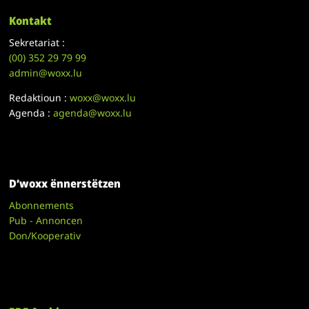
Kontakt
Sekretariat :
(00)
352 29 79 99
admin@woxx.lu
Redaktioun :
woxx@woxx.lu
Agenda :
agenda@woxx.lu
D’woxx ënnerstëtzen
Abonnements
Pub - Annoncen
Don/Kooperativ