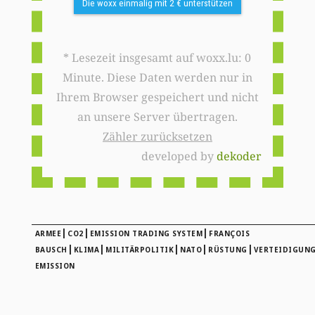
Die woxx einmalig mit 2 € unterstützen
* Lesezeit insgesamt auf woxx.lu: 0
Minute. Diese Daten werden nur in
Ihrem Browser gespeichert und nicht
an unsere Server übertragen.
Zähler zurücksetzen
developed by
dekoder
|
|
|
ARMEE
CO2
EMISSION TRADING SYSTEM
FRANÇOIS
|
|
|
|
|
BAUSCH
KLIMA
MILITÄRPOLITIK
NATO
RÜSTUNG
VERTEIDIGUNG
EMISSION