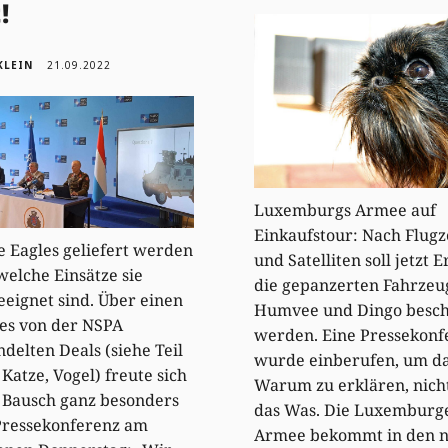
!
KLEIN
21.09.2022
Luxemburgs Armee auf
Einkaufstour: Nach Flug
 Eagles geliefert werden
und Satelliten soll jetzt E
welche Einsätze sie
die gepanzerten Fahrzeu
geeignet sind. Über einen
Humvee und Dingo besch
es von der NSPA
werden. Eine Pressekonf
delten Deals (siehe Teil
wurde einberufen, um d
 Katze, Vogel) freute sich
Warum zu erklären, nich
 Bausch ganz besonders
das Was. Die Luxemburg
Pressekonferenz am
Armee bekommt in den n