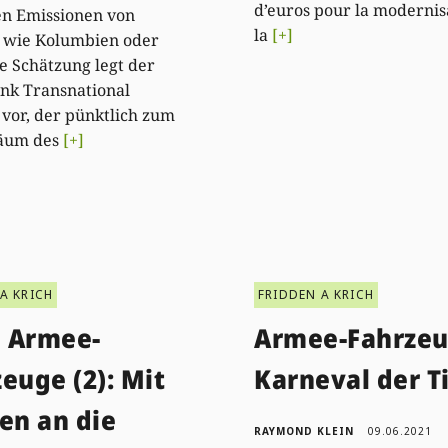
d’euros pour la modernis
en Emissionen von
la
[+]
 wie Kolumbien oder
ie Schätzung legt der
nk Transnational
e vor, der pünktlich zum
läum des
[+]
A KRICH
FRIDDEN A KRICH
 Armee-
Armee-Fahrzeu
euge (2): Mit
Karneval der T
en an die
RAYMOND KLEIN
09.06.2021