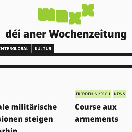
déi aner Wochenzeitung
INTERGLOBAL
KULTUR
FRIDDEN A KRICH
NEWS
le militärische
Course aux
sionen steigen
armements
erhin