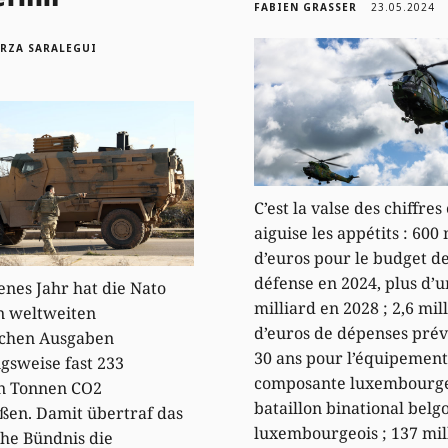
FABIEN GRASSER
23.05.2024
ORZA SARALEGUI
C’est la valse des chiffres 
aiguise les appétits : 600 
d’euros pour le budget de
défense en 2024, plus d’u
nes Jahr hat die Nato
milliard en 2028 ; 2,6 mil
n weltweiten
d’euros de dépenses prév
schen Ausgaben
30 ans pour l’équipement
gsweise fast 233
composante luxembourge
en Tonnen CO2
bataillon binational belgo
ßen. Damit übertraf das
luxembourgeois ; 137 mil
che Bündnis die