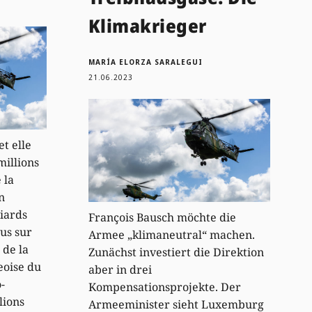
Klimakrieger
MARÍA ELORZA SARALEGUI
21.06.2023
et elle
millions
 la
n
liards
François Bausch möchte die
us sur
Armee „klimaneutral“ machen.
 de la
Zunächst investiert die Direktion
oise du
aber in drei
-
Kompensationsprojekte. Der
lions
Armeeminister sieht Luxemburg