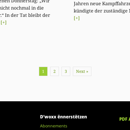
enen Donnerstag: „Wir
Jahren neue Kampffahrze
icht nochmal in die
kündigte der zuständige 
“ In der Tat bleibt der
[+]
t
[+]
1
2
3
Next »
D’woxx ënnerstëtzen
PDF 
Abonnements