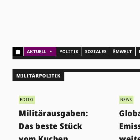
AKTUELL
POLITIK
SOZIALES
ËMWELT
MILITÄRPOLITIK
EDITO
NEWS
Militärausgaben:
Globa
Das beste Stück
Emis
vom Kuchen
weit