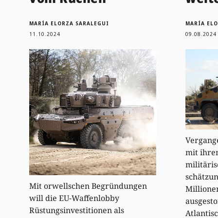
MARÍA ELORZA SARALEGUI
MARÍA EL
11.10.2024
09.08.2024
Vergange
mit ihre
militäri
schätzun
Mit orwellschen Begründungen
Million
will die EU-Waffenlobby
ausgesto
Rüstungsinvestitionen als
Atlantis