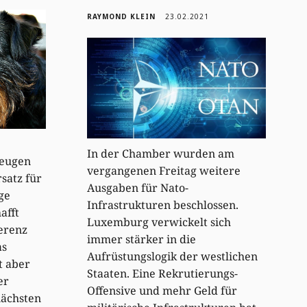
RAYMOND KLEIN
23.02.2021
In der Chamber wurden am
zeugen
vergangenen Freitag weitere
rsatz für
Ausgaben für Nato-
ge
Infrastrukturen beschlossen.
afft
Luxemburg verwickelt sich
erenz
immer stärker in die
as
Aufrüstungslogik der westlichen
t aber
Staaten. Eine Rekrutierungs-
er
Offensive und mehr Geld für
ächsten