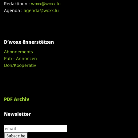
Redaktioun :
woxx@woxx.lu
Agenda :
agenda@woxx.lu
D’woxx ënnerstëtzen
Abonnements
Pub - Annoncen
Don/Kooperativ
PDF Archiv
Newsletter