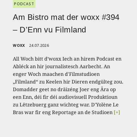
PODCAST
Am Bistro mat der woxx #394
– D’Enn vu Filmland
WOXX
24.07.2026
All Woch bitt d’woxx Iech an hirem Podcast en
Abléck an hir journalistesch Aarbecht. An
enger Woch maachen d'Filmstudioen
„Filmland“ zu Keelen hir Dieren endgülteg zou.
Domadder geet no dräizéng Joer eng Ära op
een Enn, déi fir déi audiovisuell Produktioun
zu Lëtzebuerg ganz wichteg war. D'Yolène Le
Bras war fir eng Reportage an de Studioen
[+]