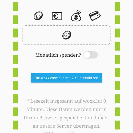
🪙
💶
💰
💳
🪙
Monatlich spenden?
Switch
Die woxx einmalig mit 2 € unterstützen
* Lesezeit insgesamt auf woxx.lu: 0
Minute. Diese Daten werden nur in
Ihrem Browser gespeichert und nicht
an unsere Server übertragen.