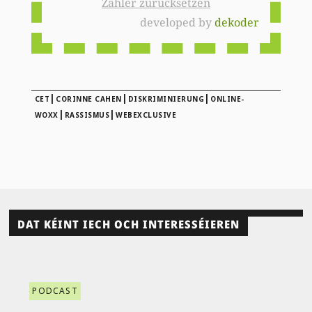
Zähler zurücksetzen
developed by
dekoder
|
|
|
CET
CORINNE CAHEN
DISKRIMINIERUNG
ONLINE-
|
|
WOXX
RASSISMUS
WEBEXCLUSIVE
DAT KÉINT IECH OCH INTERESSÉIEREN
PODCAST