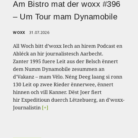
Am Bistro mat der woxx #396
– Um Tour mam Dynamobile
WOXX
31.07.2026
All Woch bitt d’woxx Iech an hirem Podcast en
Abléck an hir journalistesch Aarbecht.
Zanter 1995 fuere Leit aus der Belsch ënnert
dem Numm Dynamobile zesummen an
d'Vakanz – mam Vëlo. Néng Deeg laang si ronn
130 Leit op zwee Rieder ënnerwee, ënnert
hinnen och vill Kanner. Dëst Joer fiert
hir Expeditioun duerch Lëtzebuerg, an d'woxx-
Journalistin
[+]