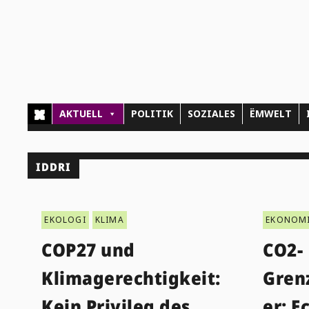
AKTUELL
POLITIK
SOZIALES
ËMWELT
IDDRI
EKOLOGI
KLIMA
EKONOM
COP27 und
CO2-
Klimagerechtigkeit:
Gren
Kein Privileg des
er: E