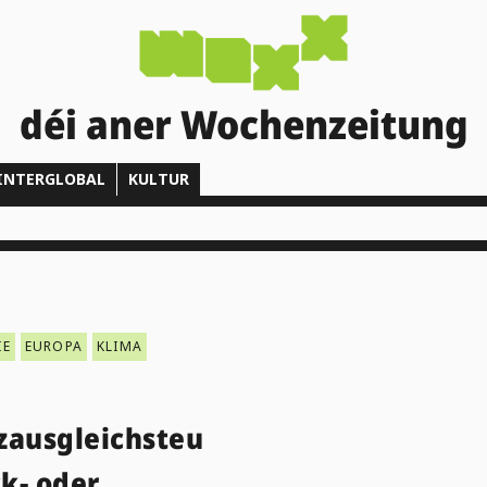
déi aner Wochenzeitung
INTERGLOBAL
KULTUR
IE
EUROPA
KLIMA
zausgleichsteu
ck- oder