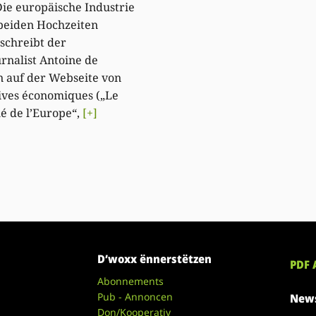
„Die europäische Industrie
 beiden Hochzeiten
 schreibt der
rnalist Antoine de
 auf der Webseite von
ives économiques („Le
ué de l’Europe“,
[+]
D’woxx ënnerstëtzen
PDF 
Abonnements
Pub - Annoncen
News
Don/Kooperativ