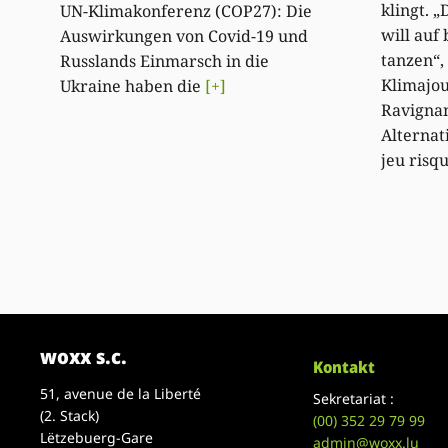
klingt. 
UN-Klimakonferenz (COP27): Die
will auf
Auswirkungen von Covid-19 und
tanzen“,
Russlands Einmarsch in die
Klimajou
Ukraine haben die
[+]
Ravignan
Alternat
jeu risq
woxx s.c.
Kontakt
51, avenue de la Liberté
Sekretariat :
(2. Stack)
(00)
352 29 79 99
Lëtzebuerg-Gare
admin@woxx.lu