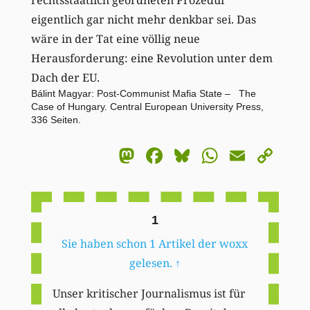
rechtsstaatlich geordneten Prozedur
eigentlich gar nicht mehr denkbar sei. Das
wäre in der Tat eine völlig neue
Herausforderung: eine Revolution unter dem
Dach der EU.
Bálint Magyar: Post-Communist Mafia State – The
Case of Hungary. Central European University Press,
336 Seiten.
Mastodon
Facebook
Bluesky
WhatsA
Email
Co
Li
1
Sie haben schon 1 Artikel der woxx
gelesen.
↑
Unser kritischer Journalismus ist für