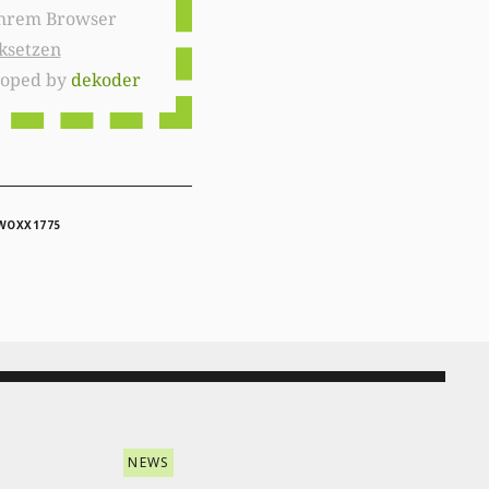
ksetzen
loped by
dekoder
WOXX1775
NEWS