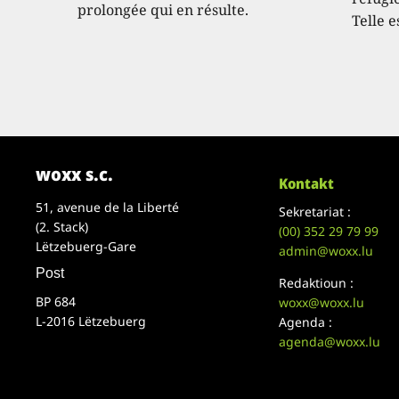
prolongée qui en résulte.
Telle e
woxx s.c.
Kontakt
51, avenue de la Liberté
Sekretariat :
(2. Stack)
(00)
352 29 79 99
Lëtzebuerg-Gare
admin@woxx.lu
Post
Redaktioun :
BP 684
woxx@woxx.lu
L-2016 Lëtzebuerg
Agenda :
agenda@woxx.lu