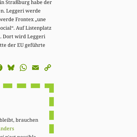
 in Straßburg habe der
n. Leggeri werde
 werde Frontex „une
cial“. Auf Listenplatz
. Dort wird Leggeri
tte der EU geführte
astodon
Facebook
Bluesky
WhatsApp
Email
Copy
Link
 bleibt, brauchen
anders