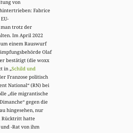
ltung von
intertrieben: Fabrice
 EU-
 man trotz der
lten. Im April 2022
k, um einem Rauswurf
ämpfungsbehörde Olaf
er bestätigt (die woxx
zt in „
Schild und
er Franzose politisch
ent National“ (RN) bei
le „die migrantische
 Dimanche“ gegen die
nau hingesehen, nur
Rücktritt hatte
 und -Rat von ihm