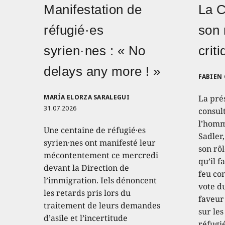
Manifestation de
La 
réfugié·es
son 
syrien·nes : « No
crit
delays any more ! »
FABIEN
MARÍA ELORZA SARALEGUI
La pré
31.07.2026
consult
l’homm
Une centaine de réfugié·es
Sadler
syrien·nes ont manifesté leur
son rôl
mécontentement ce mercredi
qu’il f
devant la Direction de
feu con
l’immigration. Iels dénoncent
vote d
les retards pris lors du
faveur
traitement de leurs demandes
sur les
d’asile et l’incertitude
réfugié