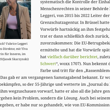
systematisch die Kontrolle der Einha
Menschenrechten in seiner Behörde h
Leggeri, von 2015 bis 2022 Leiter der
Grenzschutzagentur. In Brüssel hatte
Vorwürfe hartnäckig an ihm festgeha
trat er dann schließlich doch zurüc
zuvorzukommen: Die EU-Betrugsbek
ck? Fabrice Leggeri
x-Direktor, mit Ylva
ermittelte und hat die Vorwürfe spät
in für Inneres, im
hat
vielfach darüber berichtet
, zulet
20/Janek Skarzynski)
Schwert
“, woxx 1707). Nun bekennt d
Farbe und tritt für den „Rassemblem
Das gab er am vergangenen Samstagabend bekannt. Er wol
bekämpfen, so der 55-Jährige und wetterte im „Journal du
ihm wegzuschauen vorwarf, hatte er also all die Jahre ge
gehen kein Problem, sondern die Lösung. Auch bei seinem 
gegeben, er habe nur so gehandelt, wie von EU-Kommission