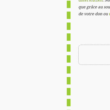
unterstützen
.
Not
que grâce au sout
de votre don ou