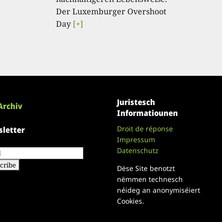
Der Luxemburger Overshoot
Day
[+]
Juristesch
Archiv
Informatiounen
Droit de réponse
letter
Impressum
Datenschutz
Dëse Site benotzt
nëmmen technesch
néideg an anonymiséiert
Cookies.