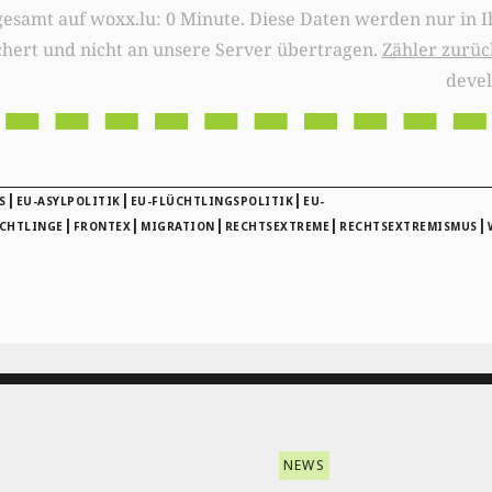
0 Minute. Diese Daten werden nur in Ihrem Browser
chert und nicht an unsere Server übertragen.
Zähler zurüc
deve
|
|
|
S
EU-ASYLPOLITIK
EU-FLÜCHTLINGSPOLITIK
EU-
|
|
|
|
|
CHTLINGE
FRONTEX
MIGRATION
RECHTSEXTREME
RECHTSEXTREMISMUS
NEWS