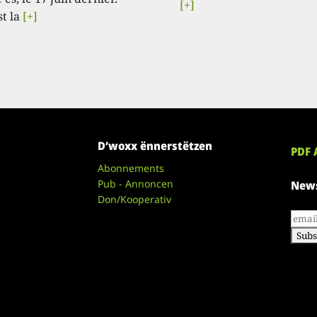
[+]
st la
[+]
D’woxx ënnerstëtzen
PDF 
Abonnements
Pub - Annoncen
News
Don/Kooperativ