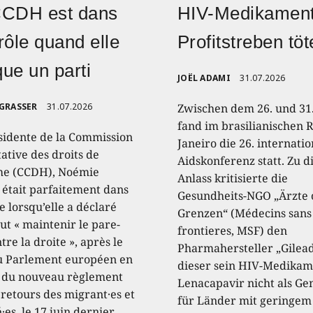
CCDH est dans
HIV-Medikament
rôle quand elle
Profitstreben töt
ique un parti
JOËL ADAMI
31.07.2026
 GRASSER
31.07.2026
Zwischen dem 26. und 31.
fand im brasilianischen R
sidente de la Commission
Janeiro die 26. internati
ative des droits de
Aidskonferenz statt. Zu 
e (CCDH), Noémie
Anlass kritisierte die
, était parfaitement dans
Gesundheits-NGO „Ärzte
e lorsqu’elle a déclaré
Grenzen“ (Médecins sans
aut « maintenir le pare-
frontieres, MSF) den
tre la droite », après le
Pharmahersteller „Gilead
u Parlement européen en
dieser sein HIV-Medikam
 du nouveau règlement
Lenacapavir nicht als Ge
 retours des migrant·es et
für Länder mit geringem
·es, le 17 juin dernier.