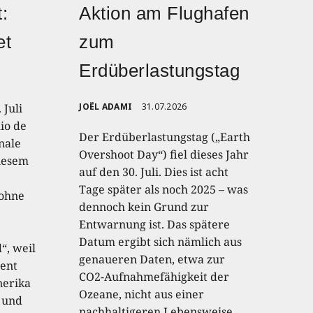
:
Aktion am Flughafen
et
zum
Erdüberlastungstag
 Juli
JOËL ADAMI
31.07.2026
io de
Der Erdüberlastungstag („Earth
onale
Overshoot Day“) fiel dieses Jahr
diesem
auf den 30. Juli. Dies ist acht
Tage später als noch 2025 – was
 ohne
dennoch kein Grund zur
Entwarnung ist. Das spätere
Datum ergibt sich nämlich aus
“, weil
genaueren Daten, etwa zur
ent
CO2-Aufnahmefähigkeit der
nerika
Ozeane, nicht aus einer
 und
nachhaltigeren Lebensweise.