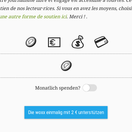
re journalisme libre et engagé est accessible à tous·tes. Cec
ien de nos lecteur·rices. Si vous en avez les moyens, chois
une autre forme de soutien ici
. Merci ! .
🪙
💶
💰
💳
🪙
Monatlich spenden?
Switch
Die woxx einmalig mit 2 € unterstützen