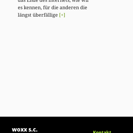
es kennen, für die anderen die
längst überfällige
[+]
woxx s.c.
Kontakt