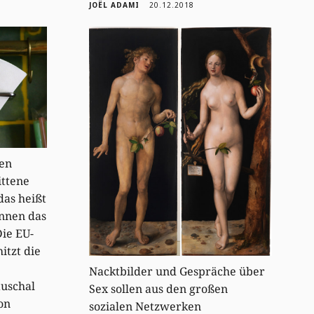
JOËL ADAMI
20.12.2018
nen
ittene
das heißt
innen das
ie EU-
itzt die
Nacktbilder und Gespräche über
uschal
Sex sollen aus den großen
on
sozialen Netzwerken