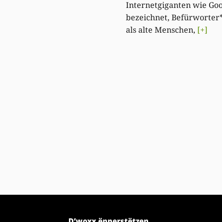
Internetgiganten wie Go
bezeichnet, Befürworter
als alte Menschen,
[+]
D’woxx ënnerstëtzen