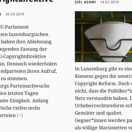
JOËL ADAMI
14.03.2019
I
20.03.2019
EU-Parlament
enen luxemburgischen
 haben ihre Ablehnung
iegenden Fassung der
-Copyrightdirektive
an. Dennoch wiederholen
In Luxemburg gibt es ei
endparteien ihren Aufruf,
Konsens gegen die umstr
 zu stimmen.
Copyright-Reform. Doch 
rgs Parteinachwuchs
nicht, dass die Politiker*
 den letzten Tagen
Netz verstanden haben. D
te Einigkeit. Anfang
Urheberrechtsreform erh
Woche riefen sechs
Gemüter und spaltet.
arteien
[+]
Gegner*innen werden pa
als willige Marionetten v