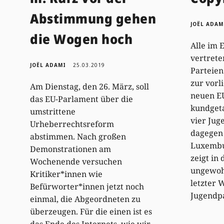
Abstimmung gehen
JOËL ADAM
die Wogen hoch
Alle im 
vertret
JOËL ADAMI
25.03.2019
Parteien
zur vorl
Am Dienstag, den 26. März, soll
neuen EU
das EU-Parlament über die
kundget
umstrittene
vier Jug
Urheberrechtsreform
dagegen
abstimmen. Nach großen
Luxembu
Demonstrationen am
zeigt in
Wochenende versuchen
ungewohn
Kritiker*innen wie
letzter 
Befürworter*innen jetzt noch
Jugendp
einmal, die Abgeordneten zu
überzeugen. Für die einen ist es
das Ende des Internets, wie wir