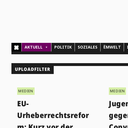
AKTUELL
POLITIK
SOZIALES
ËMWELT
UPLOADFILTER
MEDIEN
MEDIEN
EU-
Juge
Urheberrechtsrefor
gege
m: Kurz vor der
Copy