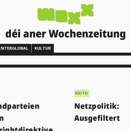
déi aner Wochenzeitung
INTERGLOBAL
KULTUR
EDITO
ndparteien
Netzpolitik:
n
Ausgefiltert
rightdirektive