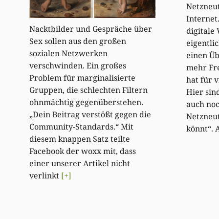
Netzneut
Internet
Nacktbilder und Gespräche über
digitale
Sex sollen aus den großen
eigentli
sozialen Netzwerken
einen Üb
verschwinden. Ein großes
mehr Fre
Problem für marginalisierte
hat für v
Gruppen, die schlechten Filtern
Hier sin
ohnmächtig gegenüberstehen.
auch no
„Dein Beitrag verstößt gegen die
Netzneut
Community-Standards.“ Mit
könnt“. A
diesem knappen Satz teilte
Facebook der woxx mit, dass
einer unserer Artikel nicht
verlinkt
[+]