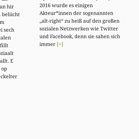
2016 wurde es einigen
an hir
Akteur*innen der sogenannten
 beliicht
„alt-right“ zu heiß auf den großen
em
sozialen Netzwerken wie Twitter
éi sech
und Facebook, denn sie sahen sich
ialen
immer
[+]
illt
ziaalt
llt. E
 op
ckelter