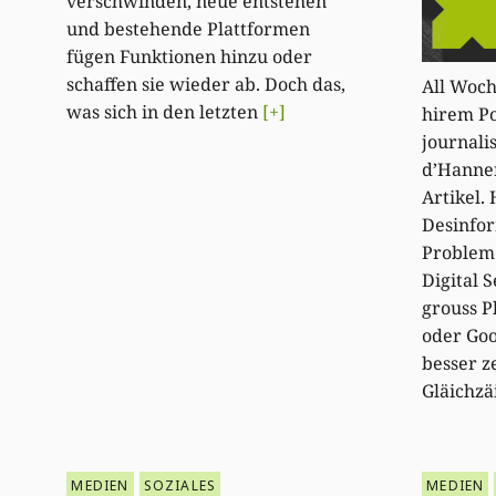
verschwinden, neue entstehen
und bestehende Plattformen
fügen Funktionen hinzu oder
schaffen sie wieder ab. Doch das,
All Woch
was sich in den letzten
[+]
hirem Po
journali
d’Hanne
Artikel.
Desinfor
Problem
Digital S
grouss P
oder Goo
besser z
Gläichzä
MEDIEN
SOZIALES
MEDIEN