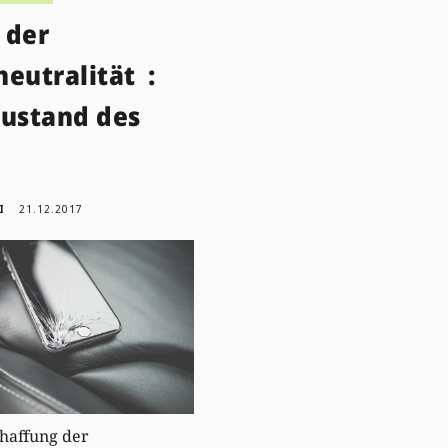
 der
eutralität :
Zustand des
I
21.12.2017
haffung der