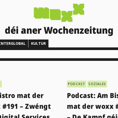
déi aner Wochenzeitung
INTERGLOBAL
KULTUR
T
PODCAST
SOZIALES
istro mat der
Podcast: Am Bi
 #191 – Zwéngt
mat der woxx 
igital Services
– De Kampf géi