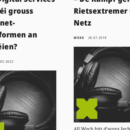
éi grouss
Rietsextremer
net-
Netz
tformen an
WOXX
26.07.2019
éien?
.05.2022
All Woch bitt d’woxx Iec