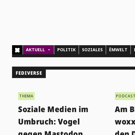
AKTUELL
POLITIK
SOZIALES
ËMWELT
FEDIVERSE
THEMA
PODCAS
Soziale Medien im
Am B
Umbruch: Vogel
woxx
gegen Mastodon
den D