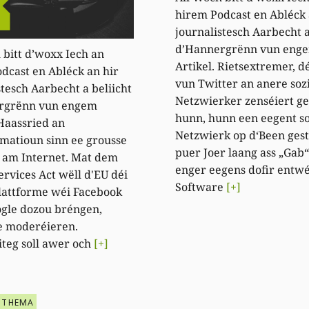
hirem Podcast en Abléck 
journalistesch Aarbecht a
d’Hannergrënn vun eng
 bitt d’woxx Iech an
Artikel. Rietsextremer, d
dcast en Abléck an hir
vun Twitter an anere soz
stesch Aarbecht a beliicht
Netzwierker zenséiert gef
rgrënn vun engem
hunn, hunn een eegent so
 Haassried an
Netzwierk op d‘Been gesta
matioun sinn ee grousse
puer Joer laang ass „Gab“
 am Internet. Mat dem
enger eegens dofir entwé
ervices Act wëll d'EU déi
Software
[+]
lattforme wéi Facebook
gle dozou bréngen,
e moderéieren.
iteg soll awer och
[+]
THEMA