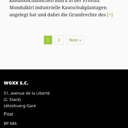
kambodschanischen Busra in der Provinz
Mondulkiri industrielle Kautschukplantagen
angelegt hat und dabei die Grundrechte des
[+]
1
2
Next »
woxx s.c.
51, avenue de la Liberté
(2. Stack)
Lëtzebuerg-Gare
Post
BP 684