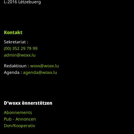
L-2016 Lëtzebuerg
Kontakt
Sekretariat :
(00)
352 29 79 99
admin@woxx.lu
Redaktioun :
woxx@woxx.lu
Agenda :
agenda@woxx.lu
D’woxx ënnerstëtzen
Abonnements
Pub - Annoncen
Don/Kooperativ