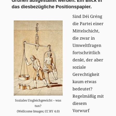
Grünen ausgestaltet werden. Ein Blick in
das diesbezügliche Positionspapier.
Sind Déi Gréng
die Partei einer
Mittelschicht,
die zwar in
Umweltfragen
fortschrittlich
denkt, der aber
soziale
Gerechtigkeit
kaum etwas
bedeutet?
Regelmäßig mit
Soziales Ungleichgewicht – was
diesem
tun?
Vorwurf
(Wellcome Images; CC BY 4.0)