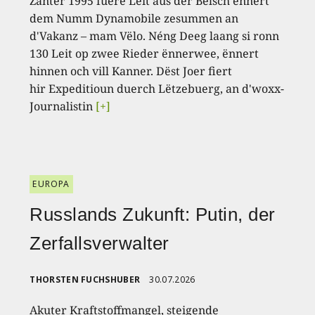
Zanter 1995 fuere Leit aus der Belsch ënnert
dem Numm Dynamobile zesummen an
d'Vakanz – mam Vëlo. Néng Deeg laang si ronn
130 Leit op zwee Rieder ënnerwee, ënnert
hinnen och vill Kanner. Dëst Joer fiert
hir Expeditioun duerch Lëtzebuerg, an d'woxx-
Journalistin
[+]
EUROPA
Russlands Zukunft: Putin, der
Zerfallsverwalter
THORSTEN FUCHSHUBER
30.07.2026
Akuter Kraftstoffmangel, steigende