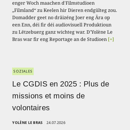
enger Woch maachen d'Filmstudioen
„Filmland“ zu Keelen hir Dieren endgülteg zou.
Domadder geet no dräizéng Joer eng Ära op
een Enn, déi fir déi audiovisuell Produktioun
zu Lëtzebuerg ganz wichteg war. D'Yolène Le
Bras war fir eng Reportage an de Studioen
[+]
SOZIALES
Le CGDIS en 2025 : Plus de
missions et moins de
volontaires
YOLÈNE LE BRAS
24.07.2026