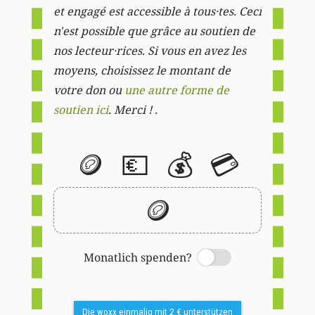
et engagé est accessible à tous·tes. Ceci
n'est possible que grâce au soutien de
nos lecteur·rices. Si vous en avez les
moyens, choisissez le montant de
votre don ou
une autre forme de
soutien ici
. Merci ! .
🪙
💶
💰
💳
🪙
Monatlich spenden?
Switch
Die woxx einmalig mit 2 € unterstützen