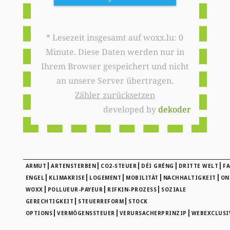
* Lesezeit insgesamt auf woxx.lu: 0
Minute. Diese Daten werden nur in
Ihrem Browser gespeichert und nicht
an unsere Server übertragen.
Zähler zurücksetzen
developed by
dekoder
|
|
|
|
|
ARMUT
ARTENSTERBEN
CO2-STEUER
DÉI GRÉNG
DRITTE WELT
F
|
|
|
|
|
ENGEL
KLIMAKRISE
LOGEMENT
MOBILITÄT
NACHHALTIGKEIT
ON
|
|
|
WOXX
POLLUEUR-PAYEUR
RIFKIN-PROZESS
SOZIALE
|
|
GERECHTIGKEIT
STEUERREFORM
STOCK
|
|
|
OPTIONS
VERMÖGENSSTEUER
VERURSACHERPRINZIP
WEBEXCLUSI