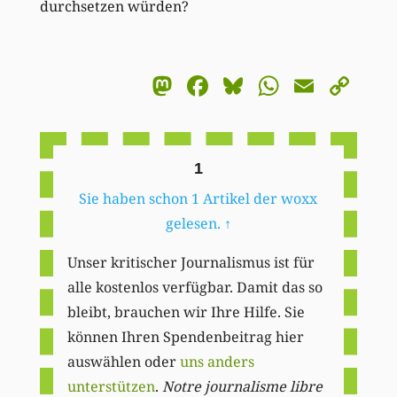
durchsetzen würden?
Mastodon
Facebook
Bluesky
WhatsA
Email
Co
Li
1
Sie haben schon 1 Artikel der woxx
gelesen.
↑
Unser kritischer Journalismus ist für
alle kostenlos verfügbar. Damit das so
bleibt, brauchen wir Ihre Hilfe. Sie
können Ihren Spendenbeitrag hier
auswählen oder
uns anders
unterstützen
.
Notre journalisme libre