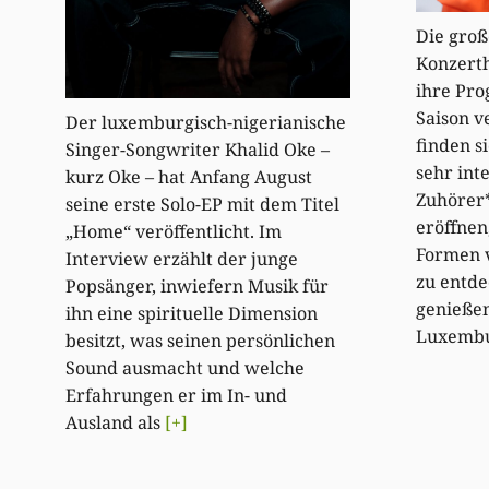
Die groß
Konzert
ihre Pro
Saison v
Der luxemburgisch-nigerianische
finden s
Singer-Songwriter Khalid Oke –
sehr int
kurz Oke – hat Anfang August
Zuhörer*
seine erste Solo-EP mit dem Titel
eröffnen
„Home“ veröffentlicht. Im
Formen v
Interview erzählt der junge
zu entde
Popsänger, inwiefern Musik für
genießen
ihn eine spirituelle Dimension
Luxemb
besitzt, was seinen persönlichen
Sound ausmacht und welche
Erfahrungen er im In- und
Ausland als
[+]