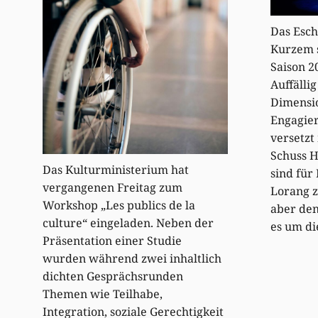
Das Esch
Kurzem 
Saison 2
Auffällig
Dimensi
Engagie
versetzt
Schuss H
Das Kulturministerium hat
sind für
vergangenen Freitag zum
Lorang z
Workshop „Les publics de la
aber de
culture“ eingeladen. Neben der
es um d
Präsentation einer Studie
wurden während zwei inhaltlich
dichten Gesprächsrunden
Themen wie Teilhabe,
Integration, soziale Gerechtigkeit