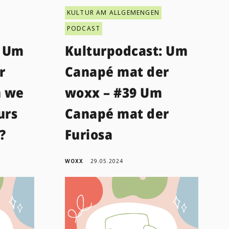
KULTUR AM ALLGEMENGEN
PODCAST
: Um
Kulturpodcast: Um
r
Canapé mat der
n we
woxx – #39 Um
urs
Canapé mat der
?
Furiosa
WOXX
29.05.2024