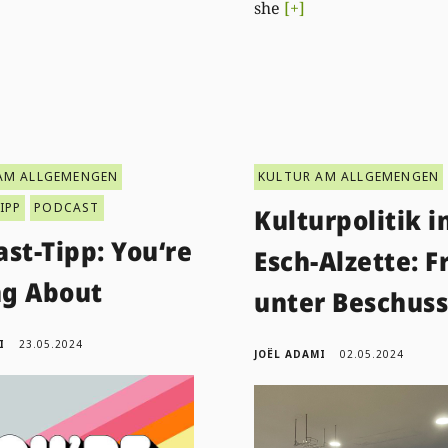
she
[+]
AM ALLGEMENGEN
KULTUR AM ALLGEMENGEN
IPP
PODCAST
Kulturpolitik i
st-Tipp: You‘re
Esch-Alzette: F
g About
unter Beschuss
I
23.05.2024
JOËL ADAMI
02.05.2024