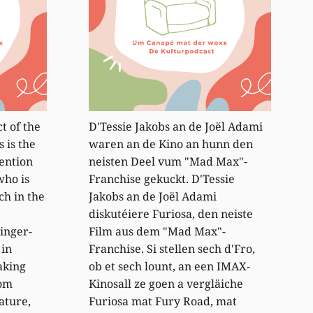
t of the
D'Tessie Jakobs an de Joël Adami
 is the
waren an de Kino an hunn den
ention
neisten Deel vum "Mad Max"-
who is
Franchise gekuckt. D'Tessie
ch in the
Jakobs an de Joël Adami
diskutéiere Furiosa, den neiste
inger-
Film aus dem "Mad Max"-
 in
Franchise. Si stellen sech d'Fro,
aking
ob et sech lount, an een IMAX-
rom
Kinosall ze goen a vergläiche
ature,
Furiosa mat Fury Road, mat