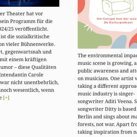
er Theater hat vor
sein Programm für die
024/25 veröffentlicht.
 ist die sozialkritische
on vieler Bühnenwerke.
rt, gegenwartsnah und
The environmental impac
 mit einem kräftigen
music scene is growing, as
umor – diese Qualitäten
public awareness and att
 Intendantin Carole
on musicians. One artist 
war nicht unentbehrlich,
taking a different approa
nnoch wesentlich, wenn
music industry is singer-
ie
[+]
songwriter Aditi Veena. S
songwriter Ditty is based
Berlin and sings about m
forests, not war. Apart f
taking inspiration from n