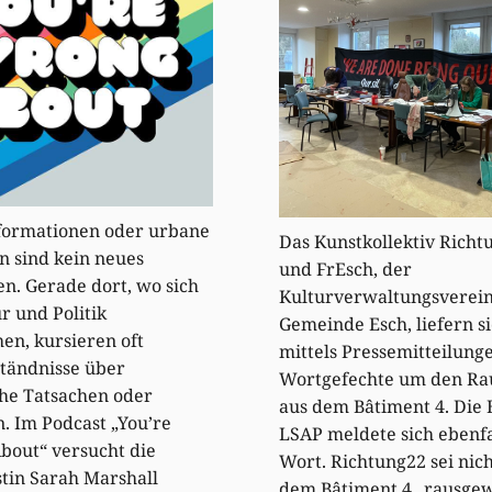
formationen oder urbane
Das Kunstkollektiv Richt
 sind kein neues
und FrEsch, der
. Gerade dort, wo sich
Kulturverwaltungsverein
r und Politik
Gemeinde Esch, liefern s
en, kursieren oft
mittels Pressemitteilung
tändnisse über
Wortgefechte um den Ra
che Tatsachen oder
aus dem Bâtiment 4. Die 
. Im Podcast „You’re
LSAP meldete sich ebenfa
bout“ versucht die
Wort. Richtung22 sei nich
stin Sarah Marshall
dem Bâtiment 4 „rausge