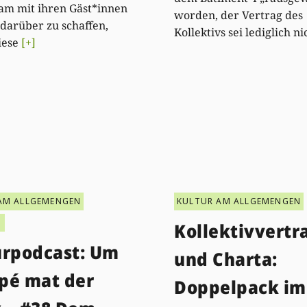
am mit ihren Gäst*innen
worden, der Vertrag des
 darüber zu schaffen,
Kollektivs sei lediglich n
iese
[+]
AM ALLGEMENGEN
KULTUR AM ALLGEMENGEN
T
Kollektivvertr
urpodcast: Um
und Charta:
pé mat der
Doppelpack im