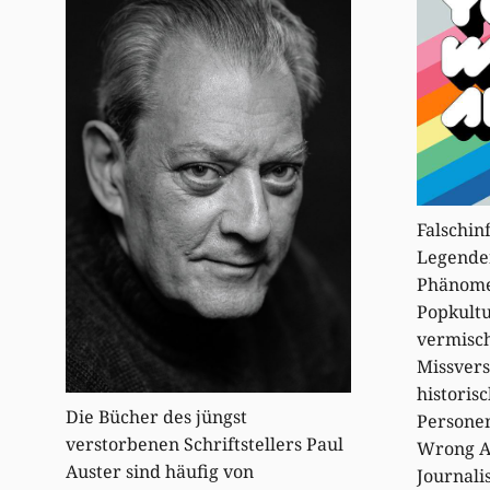
Falschin
Legenden
Phänomen
Popkultu
vermisch
Missvers
historis
Die Bücher des jüngst
Personen
verstorbenen Schriftstellers Paul
Wrong A
Auster sind häufig von
Journali