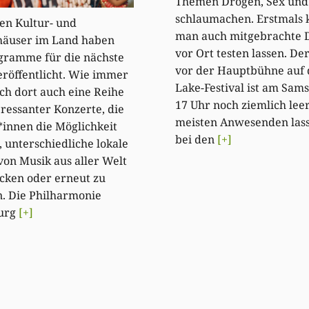
Themen Drogen, Sex und
schlaumachen. Erstmals 
en Kultur- und
man auch mitgebrachte 
häuser im Land haben
vor Ort testen lassen. Der
gramme für die nächste
vor der Hauptbühne auf 
eröffentlicht. Wie immer
Lake-Festival ist am Sam
ich dort auch eine Reihe
17 Uhr noch ziemlich leer
eressanter Konzerte, die
meisten Anwesenden lass
innen die Möglichkeit
bei den
[+]
, unterschiedliche lokale
on Musik aus aller Welt
cken oder erneut zu
. Die Philharmonie
urg
[+]