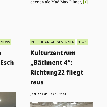
deenen ale Mad Max Filmer,
[+]
NEWS
KULTUR AM ALLGEMENGEN
NEWS
n
Kulturzentrum
rEsch
„Bâtiment 4“:
Richtung22 fliegt
raus
JOËL ADAMI
25.04.2024