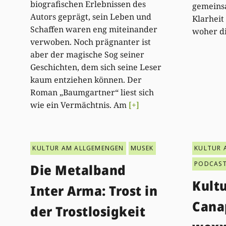
biografischen Erlebnissen des
gemeins
Autors geprägt, sein Leben und
Klarheit
Schaffen waren eng miteinander
woher d
verwoben. Noch prägnanter ist
aber der magische Sog seiner
Geschichten, dem sich seine Leser
kaum entziehen können. Der
Roman „Baumgartner“ liest sich
wie ein Vermächtnis. Am
[+]
KULTUR AM ALLGEMENGEN
MUSEK
KULTUR 
PODCAS
Die Metalband
Kult
Inter Arma: Trost in
Cana
der Trostlosigkeit