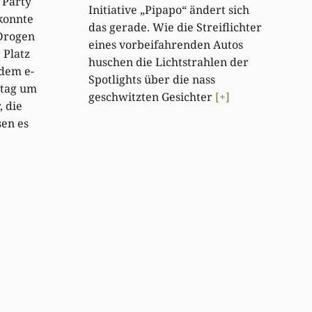
 Party
Initiative „Pipapo“ ändert sich
konnte
das gerade. Wie die Streiflichter
Drogen
eines vorbeifahrenden Autos
 Platz
huschen die Lichtstrahlen der
dem e-
Spotlights über die nass
stag um
geschwitzten Gesichter
[+]
, die
en es