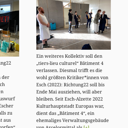
Ein weiteres Kollektiv soll den
ung22
„tiers-lieu culturel“ Bâtiment 4
verlassen. Diesmal trifft es die
 der
wohl größten Kritiker*innen von
ich
Esch (2022): Richtung22 soll bis
en
Ende Mai ausziehen, will aber
uswurf
bleiben. Seit Esch-Alzette 2022
Escher
Kulturhauptstadt Europas war,
lls zu
dient das „Bâtiment 4“, ein
t aus
ehemaliges Verwaltungsgebäude
worfen“
von Arcelormittal als
[+]