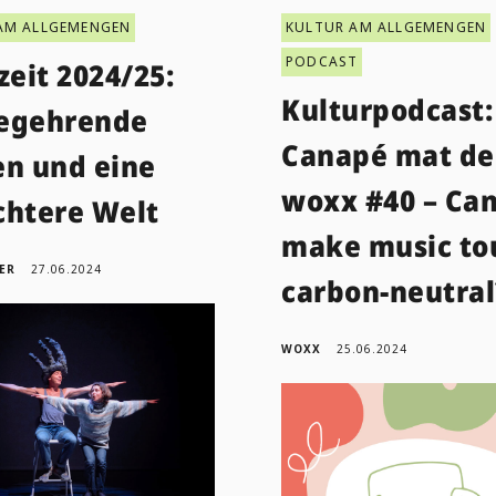
AM ALLGEMENGEN
KULTUR AM ALLGEMENGEN
PODCAST
zeit 2024/25:
Kulturpodcast
egehrende
Canapé mat de
en und eine
woxx #40 – Ca
chtere Welt
make music to
ER
27.06.2024
carbon-neutral
WOXX
25.06.2024