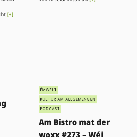
icht
[+]
ËMWELT
KULTUR AM ALLGEMENGEN
ag
PODCAST
Am Bistro mat der
woxx #273 – Wéi