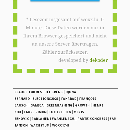
* Lesezeit insgesamt auf woxx.lu: 0
Minute. Diese Daten werden nur in
Ihrem Browser gespeichert und nicht
an unsere Server übertragen.
Zähler zurücksetzen
developed by
dekoder
|
|
CLAUDE TURMES
DÉI GRÉNG
DJUNA
|
|
|
BERNARD
ELECTIONS2023
FAHRRAD
FRANÇOIS
|
|
|
|
BAUSCH
GAMBIA
GREENBASHING
GROWTH
HENRI
|
|
|
KOX
LAURE SIMON
LUC FRIEDEN
MERIS
|
|
|
SEHOVIC
PARLAMENTSWAHLEN2023
PARTEIKONGRESS
SAM
|
|
TANSON
WACHSTUM
WOXX1743