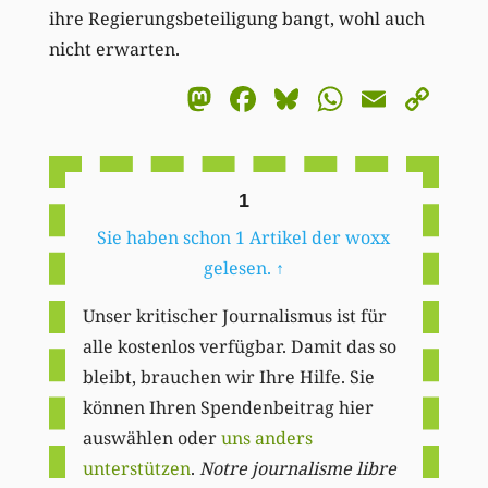
ihre Regierungsbeteiligung bangt, wohl auch
nicht erwarten.
Mastodon
Facebook
Bluesky
WhatsA
Email
Co
Li
1
Sie haben schon 1 Artikel der woxx
gelesen.
↑
Unser kritischer Journalismus ist für
alle kostenlos verfügbar. Damit das so
bleibt, brauchen wir Ihre Hilfe. Sie
können Ihren Spendenbeitrag hier
auswählen oder
uns anders
unterstützen
.
Notre journalisme libre