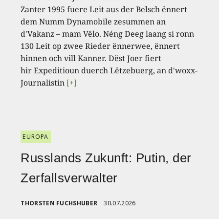
Zanter 1995 fuere Leit aus der Belsch ënnert
dem Numm Dynamobile zesummen an
d'Vakanz – mam Vëlo. Néng Deeg laang si ronn
130 Leit op zwee Rieder ënnerwee, ënnert
hinnen och vill Kanner. Dëst Joer fiert
hir Expeditioun duerch Lëtzebuerg, an d'woxx-
Journalistin
[+]
EUROPA
Russlands Zukunft: Putin, der
Zerfallsverwalter
THORSTEN FUCHSHUBER
30.07.2026