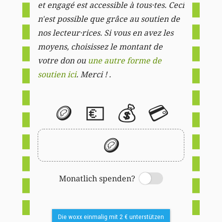
et engagé est accessible à tous·tes. Ceci
n'est possible que grâce au soutien de
nos lecteur·rices. Si vous en avez les
moyens, choisissez le montant de
votre don ou
une autre forme de
soutien ici
. Merci ! .
🪙
💶
💰
💳
🪙
Monatlich spenden?
Switch
Die woxx einmalig mit 2 € unterstützen