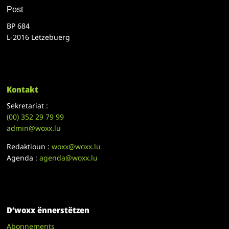
Post
BP 684
L-2016 Lëtzebuerg
Kontakt
Sekretariat :
(00)
352 29 79 99
admin@woxx.lu
Redaktioun :
woxx@woxx.lu
Agenda :
agenda@woxx.lu
D’woxx ënnerstëtzen
Abonnements