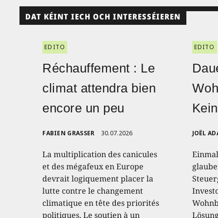
DAT KÉINT IECH OCH INTERESSÉIEREN
EDITO
EDITO
Réchauffement : Le
Daue
climat attendra bien
Woh
encore un peu
Kein
FABIEN GRASSER
30.07.2026
JOËL AD
La multiplication des canicules
Einmal
et des mégafeux en Europe
glaube
devrait logiquement placer la
Steuer
lutte contre le changement
Invest
climatique en tête des priorités
Wohnba
politiques. Le soutien à un
Lösung 