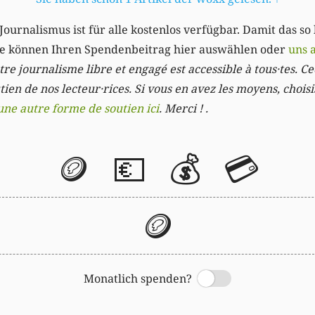
Journalismus ist für alle kostenlos verfügbar. Damit das so
Sie können Ihren Spendenbeitrag hier auswählen oder
uns 
re journalisme libre et engagé est accessible à tous·tes. Cec
ien de nos lecteur·rices. Si vous en avez les moyens, chois
une autre forme de soutien ici
. Merci ! .
🪙
💶
💰
💳
🪙
Monatlich spenden?
Switch