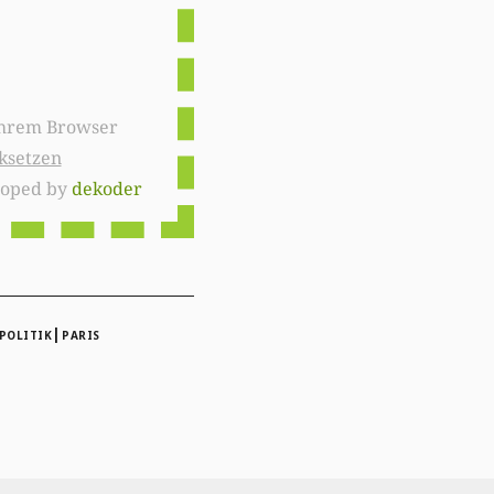
ksetzen
loped by
dekoder
|
POLITIK
PARIS