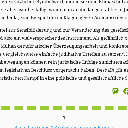
haben zusätzlichen Symbolwert, indem sie dem Klimaschutz e
 Die aber ist überfällig, wenn man an die lange etablierte 
n denkt, zum Beispiel deren Klagen gegen Atomausstieg 
ttel zur Sensibilisierung und zur Veränderung des gesellsc
nd also ein vielversprechendes Instrument. Als gefährlich 
ie Mühen demokratischer Überzeugungsarbeit und konkrete
 vergleichsweise einfache judikative Urteilen zu setzen“. I
nbewegungen können rein juristische Erfolge zunichtemache
 legislativen Beschluss vorgemacht haben. Deshalb gilt es
istischen Kampf in eine politische und gesellschaftliche 
M
1
Sie haben schon 1 Artikel der woxx gelesen.
↑