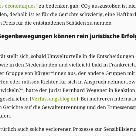
es économiques“
zu bedenken gab: CO
auszustoßen ist nic
2
n, deshalb ist es für die Gerichte schwierig, eine Haftbark
n Preis für die entstandenen Schäden zu nennen.
 Gegenbewegungen können rein juristische Erfol
tät stellt sich, sobald Umwelturteile in die Entscheidunge
 wie in den Niederlanden und vielleicht bald in Frankreich
iner Gruppe von Bürger*innen aus, der andere Gruppen mit
fen oder müssen Richter für sich in Anspruch nehmen, z
wickeln?“, hatte der Jurist Bernhard Wegener in Reaktion
 geschrieben (
Verfassungsblog.de
). Bei mehreren internat
h Gerichte auf die Gewaltentrennung und den Ermessenss
ufen.
türlich auch solche verlorenen Prozesse zur Sensibilisieru