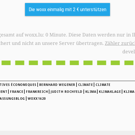
Die woxx einmalig mit 2 € unterstützen
0 Minute. Diese Daten werden nur in Ihrem Browser
chert und nicht an unsere Server übertragen.
Zähler zurüc
deve
|
|
|
TIVES ÉCONOMIQUES
BERNHARD WEGENER
CLIMATE
CLIMATE
|
|
|
|
|
|
MENT
FRANCE
FRANKREICH
JUDITH ROCHFELD
KLIMA
KLIMAKLAGE
KLIMA
|
FASSUNGSBLOG
WOXX1620