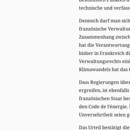
technische und verfas
Dennoch darf man sich ü
französische Verwaltun
Zusammenhang zwische
hat die Verantwortung 
bisher in Frankreich d
Verwaltungsrechts ein
Klimawandels hat das G
Dass Regierungen übe
ergreifen, ist ebenfall
französischen Staat b
den Code de l’énergie
Unversehrtheit seien g
Das Urteil bestätigt d