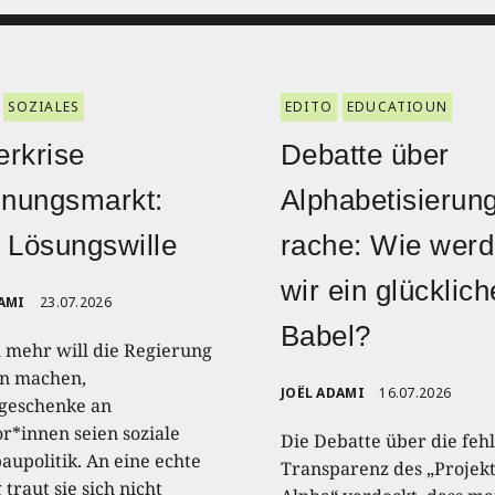
SOZIALES
EDITO
EDUCATIOUN
rkrise
Debatte über
nungsmarkt:
Alphabetisierun
 Lösungswille
rache: Wie wer
wir ein glücklic
AMI
23.07.2026
Babel?
 mehr will die Regierung
n machen,
JOËL ADAMI
16.07.2026
geschenke an
or*innen seien soziale
Die Debatte über die feh
upolitik. An eine echte
Transparenz des „Projek
traut sie sich nicht