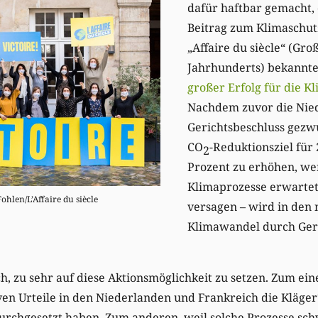
dafür haftbar gemacht, 
Beitrag zum Klimaschutz 
„Affaire du siècle“ (Gro
Jahrhunderts) bekannte
großer Erfolg für die 
Nachdem zuvor die Nie
Gerichtsbeschluss gezw
CO
-Reduktionsziel für
2
Prozent zu erhöhen, we
Klimaprozesse erwartet.
ohlen/L’Affaire du siècle
versagen – wird in den 
Klimawandel durch Geri
h, zu sehr auf diese Aktionsmöglichkeit zu setzen. Zum eine
ven Urteile in den Niederlanden und Frankreich die Kläger
chgesetzt haben. Zum anderen, weil solche Prozesse schwi