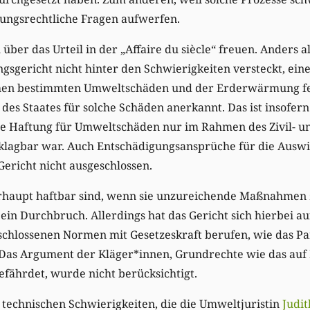
sungsrechtliche Fragen aufwerfen.
ber das Urteil in der „Affaire du siècle“ freuen. Anders al
gsgericht nicht hinter den Schwierigkeiten versteckt, ein
n bestimmten Umweltschäden und der Erderwärmung fes
des Staates für solche Schäden anerkannt. Das ist insofern
ie Haftung für Umweltschäden nur im Rahmen des Zivil- un
klagbar war. Auch Entschädigungsansprüche für die Ausw
ericht nicht ausgeschlossen.
rhaupt haftbar sind, wenn sie unzureichende Maßnahmen
s ein Durchbruch. Allerdings hat das Gericht sich hierbei a
eschlossenen Normen mit Gesetzeskraft berufen, wie das 
. Das Argument der Kläger*innen, Grundrechte wie das auf
efährdet, wurde nicht berücksichtigt.
ie technischen Schwierigkeiten, die die Umweltjuristin
Judit