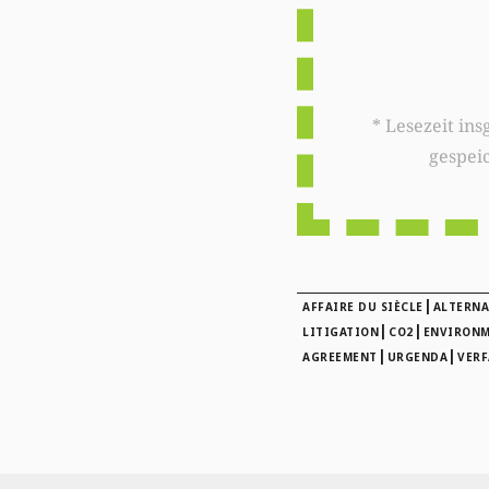
* Lesezeit insgesamt auf woxx.lu: 
gespei
|
AFFAIRE DU SIÈCLE
ALTERNA
|
|
LITIGATION
CO2
ENVIRON
|
|
AGREEMENT
URGENDA
VER