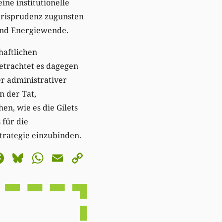
ine institutionelle
Jurisprudenz zugunsten
und Energiewende.
haftlichen
betrachtet es dagegen
r administrativer
n der Tat,
n, wie es die Gilets
 für die
Strategie einzubinden.
astodon
Facebook
Bluesky
WhatsApp
Email
Copy
Link