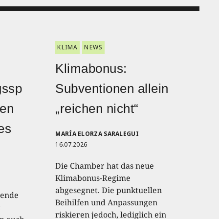
KLIMA
NEWS
Klimabonus:
gssp
Subventionen allein
den
„reichen nicht“
hes
MARÍA ELORZA SARALEGUI
16.07.2026
Die Chamber hat das neue
Klimabonus-Regime
abgesegnet. Die punktuellen
lende
Beihilfen und Anpassungen
t
riskieren jedoch, lediglich ein