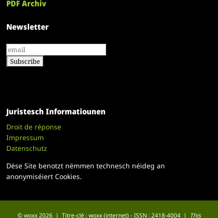
PDF Archiv
Newsletter
Juristesch Informatiounen
Droit de réponse
Impressum
Datenschutz
Dëse Site benotzt nëmmen technesch néideg an
anonymiséiert Cookies.
© woxx 2026 | Titre-clé : woxx (internet) - ISSN : 2418-4004 |
This