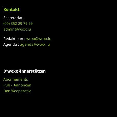
Kontakt
Sekretariat :
(00)
352 29 79 99
admin@woxx.lu
Redaktioun :
woxx@woxx.lu
Agenda :
agenda@woxx.lu
D’woxx ënnerstëtzen
Abonnements
Pub - Annoncen
Don/Kooperativ