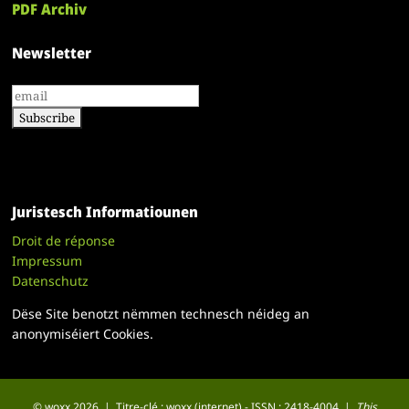
PDF Archiv
Newsletter
Juristesch Informatiounen
Droit de réponse
Impressum
Datenschutz
Dëse Site benotzt nëmmen technesch néideg an
anonymiséiert Cookies.
© woxx 2026 | Titre-clé : woxx (internet) - ISSN : 2418-4004 |
This