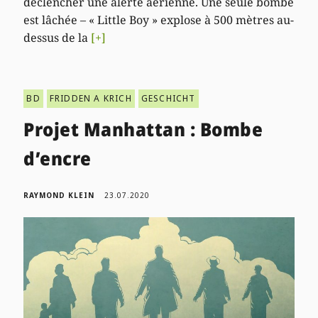
déclencher une alerte aérienne. Une seule bombe
est lâchée – « Little Boy » explose à 500 mètres au-
dessus de la
[+]
BD
FRIDDEN A KRICH
GESCHICHT
Projet Manhattan : Bombe
d’encre
RAYMOND KLEIN
23.07.2020