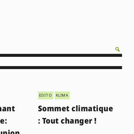
EDITO
KLIMA
hant
Sommet climatique
e:
: Tout changer !
sunion