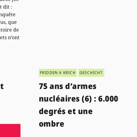
 dit :
enquête
rus, que
atoire de
ets n’ont
FRIDDEN A KRICH
GESCHICHT
t
75 ans d’armes
nucléaires (6) : 6.000
degrés et une
ombre