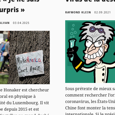
urpris »
RAYMOND KLEIN
02.09.2021
SALVAN
03.04.2025
Sous prétexte de mieux s
e Honaker est chercheur
comment rechercher l’or
oral en physique à
coronavirus, les États-Uni
sité du Luxembourg. Il vit
Chine font monter la ten
e depuis 2015 et est
internationale. Si le prés