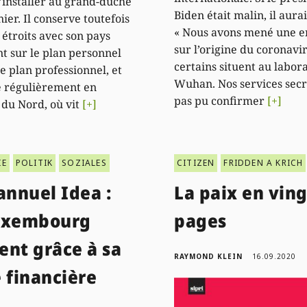
’installer au grand-duché
Biden était malin, il aurait
nier. Il conserve toutefois
« Nous avons mené une 
 étroits avec son pays
sur l’origine du coronavi
nt sur le plan personnel
certains situent au labor
e plan professionnel, et
Wuhan. Nos services secr
 régulièrement en
pas pu confirmer
[+]
 du Nord, où vit
[+]
IE
POLITIK
SOZIALES
CITIZEN
FRIDDEN A KRICH
annuel Idea :
La paix en ving
uxembourg
pages
ient grâce à sa
RAYMOND KLEIN
16.09.2020
 financière