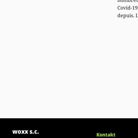
Covid-19
depuis. 
woxx s.c.
Kontakt