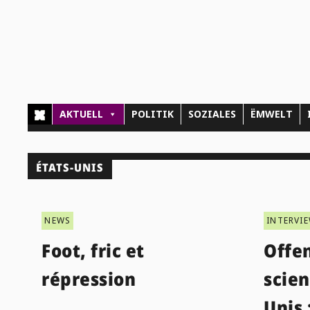
AKTUELL
POLITIK
SOZIALES
ËMWELT
ÉTATS-UNIS
NEWS
INTERVI
Foot, fric et
Offen
répression
scien
Unis 