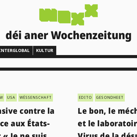
déi aner Wochenzeitung
INTERGLOBAL
KULTUR
EW
USA
WËSSENSCHAFT
EDITO
GESONDHEET
sive contre la
Le bon, le méc
ce aux États-
et le laboratoir
: « Je ne suis
Virus de la dé