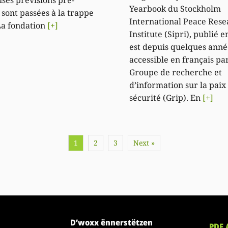
Yearbook du Stockholm
 sont passées à la trappe
International Peace Rese
La fondation
[+]
Institute (Sipri), publié e
est depuis quelques ann
accessible en français par
Groupe de recherche et
d’information sur la paix 
sécurité (Grip). En
[+]
1
2
3
Next »
D’woxx ënnerstëtzen
PDF 