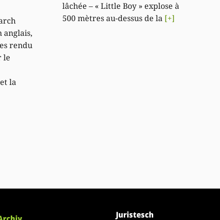
lâchée – « Little Boy » explose à
500 mètres au-dessus de la
[+]
arch
n anglais,
ées rendu
 le
et la
Juristesch
Archiv