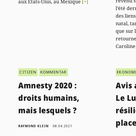
revenu s
aux États-Unis, au Mexique
[+]
l’été der
des liens
natal, ta
que sur l
retourne
Caroline
CITIZEN
KOMMENTAR
EKONOM
Amnesty 2020 :
Avis 
droits humains,
Le L
mais lesquels ?
résil
place
RAYMOND KLEIN
08.04.2021