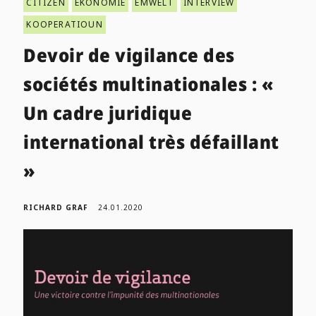
CITIZEN
EKONOMIE
ËMWELT
INTERVIEW
KOOPERATIOUN
Devoir de vigilance des
sociétés multinationales : «
Un cadre juridique
international très défaillant
»
RICHARD GRAF
24.01.2020