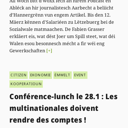
All Woch bitt d’woxx Iech an hirem Podcast en
Abléck an hir journalistesch Aarbecht a beliicht
d’Hannergrënn vun engem Artikel. Bis den 12.
Mäerz kënnen d'Salariéen zu Lëtzebuerg bei de
Sozialwale matmaachen. De Fabien Grasser
erkläert eis, wat dëst Joer um Spill steet, wat déi
Walen esou besonnesch mécht a fir wéi eng
Gewerkschaften
[+]
CITIZEN
EKONOMIE
ËMWELT
EVENT
KOOPERATIOUN
Conférence-lunch le 28.1 : Les
multinationales doivent
rendre des comptes !