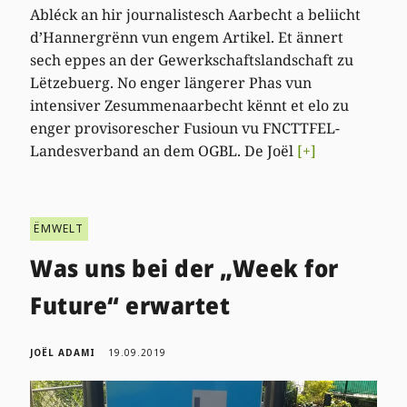
Abléck an hir journalistesch Aarbecht a beliicht
d’Hannergrënn vun engem Artikel. Et ännert
sech eppes an der Gewerkschaftslandschaft zu
Lëtzebuerg. No enger längerer Phas vun
intensiver Zesummenaarbecht kënnt et elo zu
enger provisorescher Fusioun vu FNCTTFEL-
Landesverband an dem OGBL. De Joël
[+]
ËMWELT
Was uns bei der „Week for
Future“ erwartet
JOËL ADAMI
19.09.2019