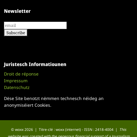
Newsletter
Juristesch Informatiounen
Droit de réponse
Impressum
Datenschutz
Dëse Site benotzt nëmmen technesch néideg an
anonymiséiert Cookies.
© woxx 2026 | Titre-clé : woxx (internet) - ISSN : 2418-4004 |
This
website was created with the generous financial support of a Journalism