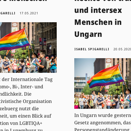
und intersex
IGARELLI
17.05.2021
Menschen in
Ungarn
ISABEL SPIGARELLI
20.05.202
t der Internationale Tag
mo-, Bi-, Inter- und
ndlichkeit. Die
ivistische Organisation
zebuerg nutzt die
In Ungarn wurde gestern
eit, um einen Blick auf
Gesetz angenommen, das
ation von LGBTIQA+
Personenstandänderung
n in Luxemburg zu