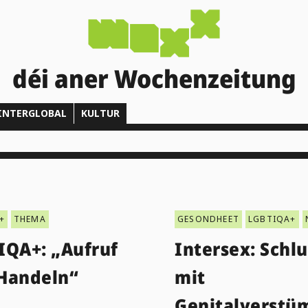
déi aner Wochenzeitung
INTERGLOBAL
KULTUR
+
THEMA
GESONDHEET
LGBTIQA+
IQA+: „Aufruf
Intersex: Schlu
Handeln“
mit
Genitalverstü