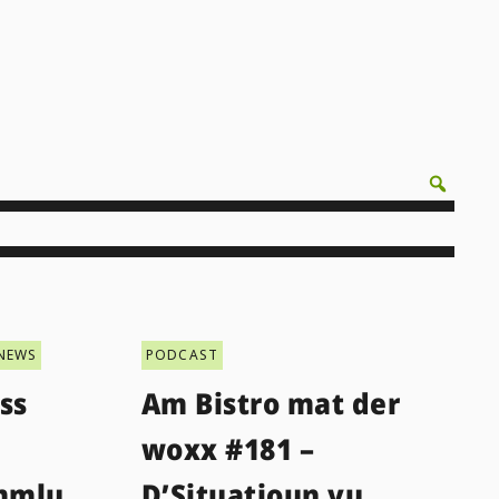
NEWS
PODCAST
ss
Am Bistro mat der
woxx #181 –
mmlu
D’Situatioun vu