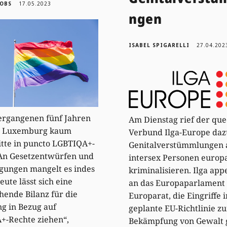
KOBS
17.05.2023
ngen
ISABEL SPIGARELLI
27.04.202
ergangenen fünf Jahren
Am Dienstag rief der qu
in Luxemburg kaum
Verbund Ilga-Europe daz
itte in puncto LGBTIQA+-
Genitalverstümmlungen 
 An Gesetzentwürfen und
intersex Personen europ
gungen mangelt es indes
kriminalisieren. Ilga appe
eute lässt sich eine
an das Europaparlament
hende Bilanz für die
Europarat, die Eingriffe i
g in Bezug auf
geplante EU-Richtlinie zu
+-Rechte ziehen“,
Bekämpfung von Gewalt 