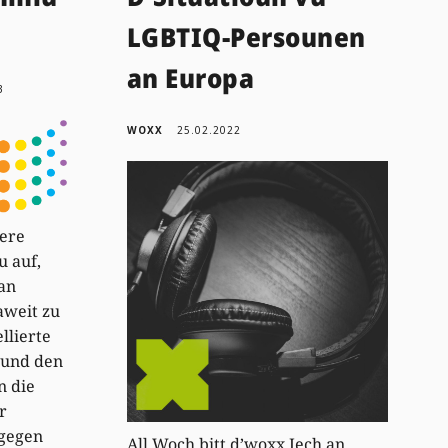
LGBTIQ-Persounen
an Europa
3
WOXX
25.02.2022
eere
u auf,
an
aweit zu
llierte
 und den
n die
r
gegen
All Woch bitt d’woxx Iech an