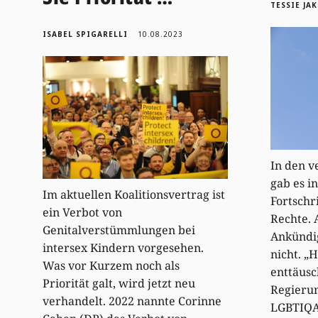
TESSIE JA
ISABEL SPIGARELLI
10.08.2023
In den v
gab es 
Im aktuellen Koalitionsvertrag ist
Fortschr
ein Verbot von
Rechte.
Genitalverstümmlungen bei
Ankündi
intersex Kindern vorgesehen.
nicht. „H
Was vor Kurzem noch als
enttäusc
Priorität galt, wird jetzt neu
Regierun
verhandelt. 2022 nannte Corinne
LGBTIQA