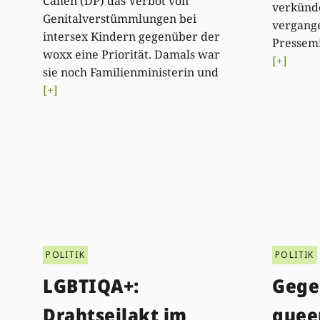
Cahen (DP) das Verbot von
verkünd
Genitalverstümmlungen bei
vergang
intersex Kindern gegenüber der
Pressemi
woxx eine Priorität. Damals war
[+]
sie noch Familienministerin und
[+]
POLITIK
POLITIK
LGBTIQA+:
Gege
Drahtseilakt im
quee