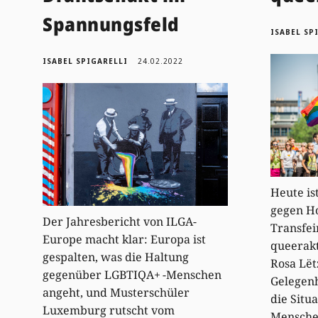
Spannungsfeld
ISABEL SP
ISABEL SPIGARELLI
24.02.2022
Heute is
gegen Ho
Der Jahresbericht von ILGA-
Transfei
Europe macht klar: Europa ist
queerakt
gespalten, was die Haltung
Rosa Lët
gegenüber LGBTIQA+ -Menschen
Gelegenh
angeht, und Musterschüler
die Situ
Luxemburg rutscht vom
Mensche