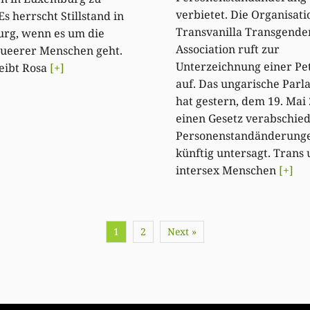
verbietet. Die Organisati
Es herrscht Stillstand in
Transvanilla Transgende
rg, wenn es um die
Association ruft zur
queerer Menschen geht.
Unterzeichnung einer Pet
eibt Rosa
[+]
auf. Das ungarische Par
hat gestern, dem 19. Mai 
einen Gesetz verabschied
Personenstandänderung
künftig untersagt. Trans
intersex Menschen
[+]
1
2
Next »