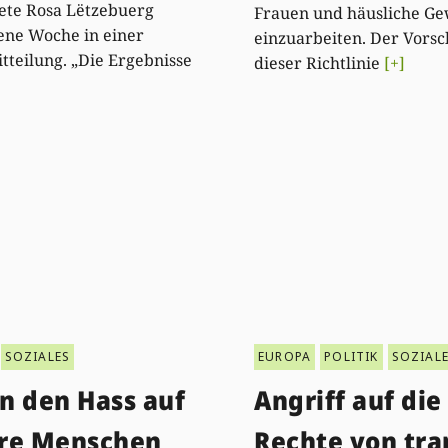
ete Rosa Lëtzebuerg
Frauen und häusliche Ge
ene Woche in einer
einzuarbeiten. Der Vorsc
tteilung. „Die Ergebnisse
dieser Richtlinie
[+]
SOZIALES
EUROPA
POLITIK
SOZIAL
n den Hass auf
Angriff auf die
re Menschen
Rechte von tra