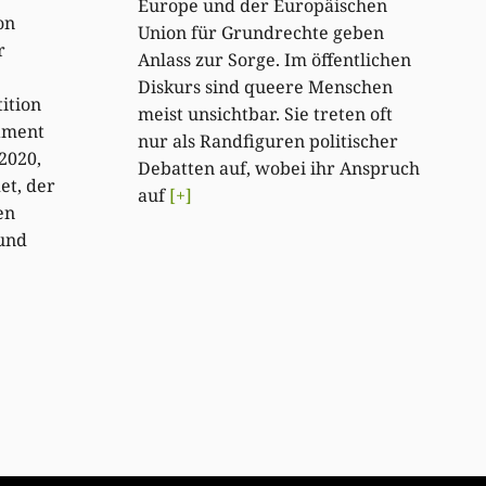
Europe und der Europäischen
on
Union für Grundrechte geben
r
Anlass zur Sorge. Im öffentlichen
Diskurs sind queere Menschen
ition
meist unsichtbar. Sie treten oft
lament
nur als Randfiguren politischer
2020,
Debatten auf, wobei ihr Anspruch
et, der
auf
[+]
en
 und