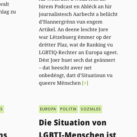
walt
hirem Podcast en Abléck an hir
hlag zu
journalistesch Aarbecht a beliicht
d’Hannergrënn vun engem
Artikel. An deene leschte Jore
war Lëtzebuerg ëmmer op der
drëtter Plaz, wat de Ranking vu
LGBTIQ-Rechter an Europa ugeet.
Dëst Joer huet sech dat geännert
– dat heescht awer net
onbedéngt, datt d'Situatioun vu
queere Mënschen
[+]
ES
EUROPA
POLITIK
SOZIALES
Die Situation von
ns
LGBTI-Menschen ist