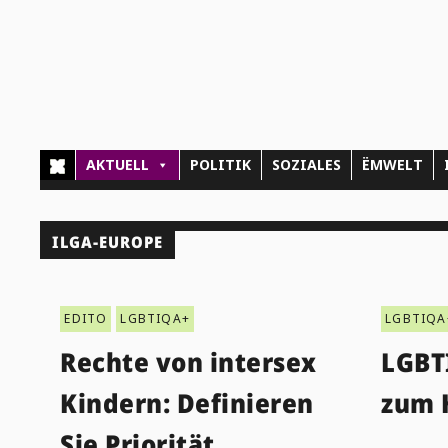
AKTUELL
POLITIK
SOZIALES
ËMWELT
ILGA-EUROPE
EDITO
LGBTIQA+
LGBTIQA
Rechte von intersex
LGBT
Kindern: Definieren
zum 
Sie Priorität …