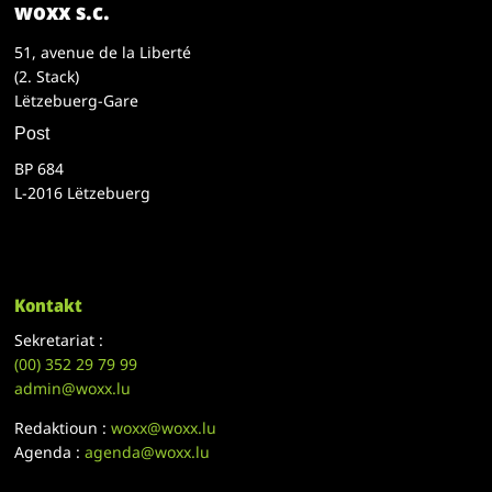
woxx s.c.
51, avenue de la Liberté
(2. Stack)
Lëtzebuerg-Gare
Post
BP 684
L-2016 Lëtzebuerg
Kontakt
Sekretariat :
(00)
352 29 79 99
admin@woxx.lu
Redaktioun :
woxx@woxx.lu
Agenda :
agenda@woxx.lu