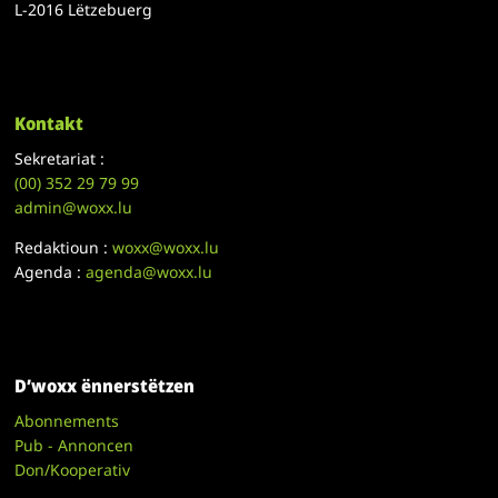
L-2016 Lëtzebuerg
Kontakt
Sekretariat :
(00)
352 29 79 99
admin@woxx.lu
Redaktioun :
woxx@woxx.lu
Agenda :
agenda@woxx.lu
D’woxx ënnerstëtzen
Abonnements
Pub - Annoncen
Don/Kooperativ