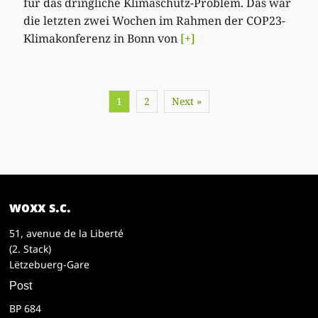
für das dringliche Klimaschutz-Problem. Das war
die letzten zwei Wochen im Rahmen der COP23-
Klimakonferenz in Bonn von
[+]
1
2
Next »
woxx s.c.
51, avenue de la Liberté
(2. Stack)
Lëtzebuerg-Gare
Post
BP 684