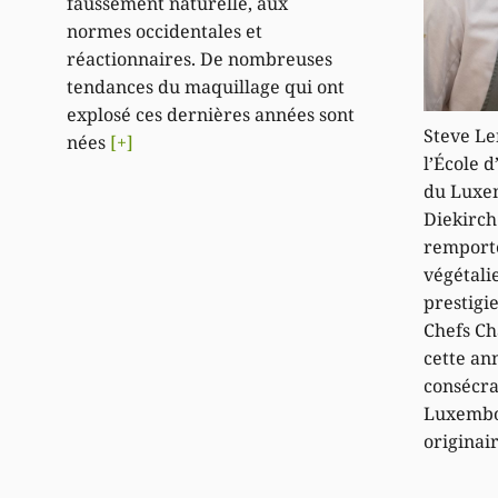
faussement naturelle, aux
normes occidentales et
réactionnaires. De nombreuses
tendances du maquillage qui ont
explosé ces dernières années sont
Steve Le
nées
[+]
l’École d
du Luxe
Diekirch.
remporté
végétali
prestigi
Chefs Ch
cette an
consécra
Luxembo
originai