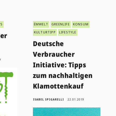
WS
ËMWELT
GREENLIFE
KONSUM
KULTURTIPP
LIFESTYLE
er
Deutsche
l
Verbraucher
9
Initiative: Tipps
zum nachhaltigen
Klamottenkauf
ISABEL SPIGARELLI
22.01.2019