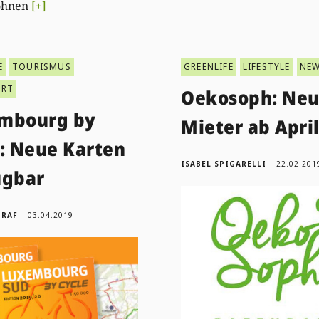
ohnen
[+]
E
TOURISMUS
GREENLIFE
LIFESTYLE
NE
ORT
Oekosoph: Neu
mbourg by
Mieter ab Apri
e: Neue Karten
ISABEL SPIGARELLI
22.02.201
ügbar
GRAF
03.04.2019