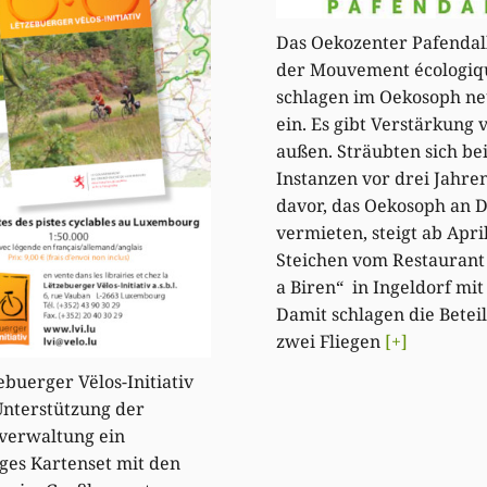
Das Oekozenter Pafendal
der Mouvement écologiq
schlagen im Oekosoph n
ein. Es gibt Verstärkung 
außen. Sträubten sich be
Instanzen vor drei Jahre
davor, das Oekosoph an D
vermieten, steigt ab Apri
Steichen vom Restaurant
a Biren“ in Ingeldorf mit 
Damit schlagen die Betei
zwei Fliegen
[+]
ebuerger Vëlos-Initiativ
Unterstützung der
verwaltung ein
iges Kartenset mit den