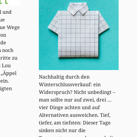
l und
ue
eue Wege
von
ide
n noch
ritte zu
l Lou
 „Äppel
Nachhaltig durch den
ein.
Winterschlussverkauf: ein
ligten
Widerspruch? Nicht unbedingt –
man sollte nur auf zwei, drei …
vier Dinge achten und auf
Alternativen ausweichen. Tief,
tiefer, am tiefsten: Dieser Tage
sinken nicht nur die