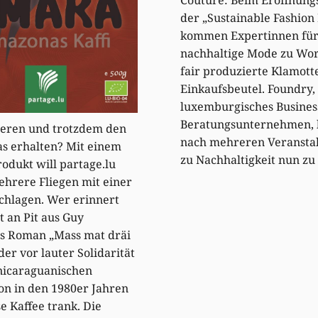
der „Sustainable Fashion
kommen Expertinnen fü
nachhaltige Mode zu Wor
fair produzierte Klamotte
Einkaufsbeutel. Foundry,
luxemburgisches Busines
Beratungsunternehmen, 
eren und trotzdem den
nach mehreren Veransta
s erhalten? Mit einem
zu Nachhaltigkeit nun z
odukt will partage.lu
ehrere Fliegen mit einer
chlagen. Wer erinnert
t an Pit aus Guy
s Roman „Mass mat dräi
der vor lauter Solidarität
nicaraguanischen
on in den 1980er Jahren
se Kaffee trank. Die