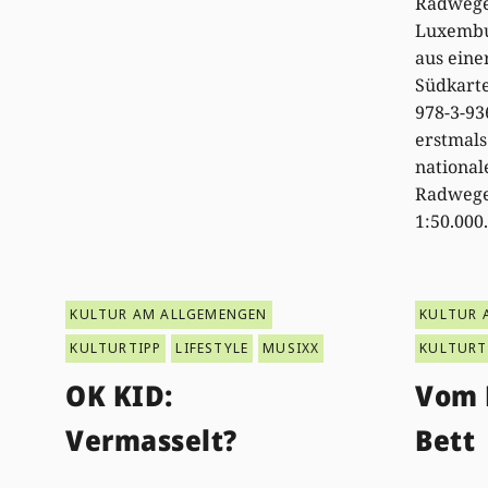
Radwege
Luxembu
aus eine
Südkarte
978-3-93
erstmals
national
Radwege
1:50.000
KULTUR AM ALLGEMENGEN
KULTUR 
KULTURTIPP
LIFESTYLE
MUSIXX
KULTURT
OK KID:
Vom K
Vermasselt?
Bett