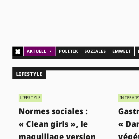
AKTUELL
POLITIK
SOZIALES
ËMWELT
LIFESTYLE
LIFESTYLE
INTERVI
Normes sociales :
Gast
« Clean girls », le
« Dan
maquillage version
végét