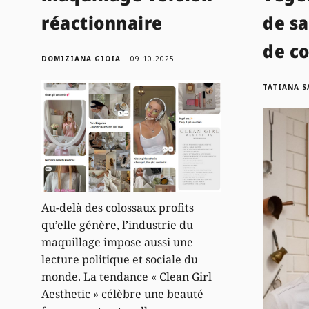
réactionnaire
de sa
de co
DOMIZIANA GIOIA
09.10.2025
TATIANA 
Au-delà des colossaux profits
qu’elle génère, l’industrie du
maquillage impose aussi une
lecture politique et sociale du
monde. La tendance « Clean Girl
Aesthetic » célèbre une beauté