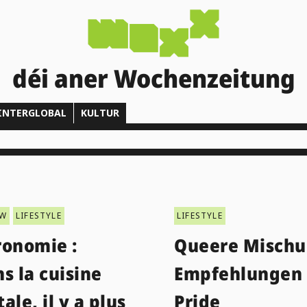
déi aner Wochenzeitung
INTERGLOBAL
KULTUR
EW
LIFESTYLE
LIFESTYLE
ronomie :
Queere Mischu
s la cuisine
Empfehlungen 
ale, il y a plus
Pride