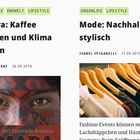
IE
ËMWELT
LIFESTYLE
GREENLIFE
LIFESTYLE
a: Kaffee
Mode: Nachhal
ken und Klima
stylisch
en
ISABEL SPIGARELLI
17.09.201
GRAF
26.09.2019
Fashion-Events können m
Lachshäppchen und Haut
Couture: Beim Eröffnun