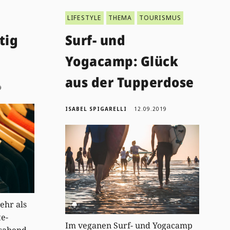
LIFESTYLE
THEMA
TOURISMUS
tig
Surf- und
Yogacamp: Glück
aus der Tupperdose
9
ISABEL SPIGARELLI
12.09.2019
ehr als
e-
Im veganen Surf- und Yogacamp
gsabend