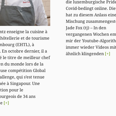
die luxemburgische Pride 
Covid-bedingt online. Di
hat zu diesem Anlass ein
Mischung zusammengest
Jade Fox (tj) – In den
ntz enseigne la cuisine à
vergangenen Wochen em
’hôtellerie et de tourisme
mir der Youtube-Algorit
mbourg (EHTL), à
immer wieder Videos mit
 En octobre dernier, il a
ähnlich klingenden
[+]
 le titre de meilleur chef
en du monde lors de la
euse compétition Global
allenge, qui s’est tenue
née à Singapour. Une
tion pour le
urgeois de 34 ans
re
[+]