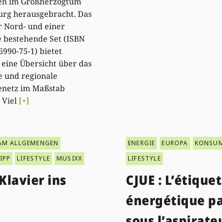
n im Großherzogtum
rg herausgebracht. Das
r Nord- und einer
 bestehende Set (ISBN
6990-75-1) bietet
 eine Übersicht über das
e und regionale
netz im Maßstab
. Viel
[+]
AM ALLGEMENGEN
ENERGIE
EUROPA
KONSU
IPP
LIFESTYLE
MUSIXX
LIFESTYLE
lavier ins
CJUE : L’étique
énergétique p
sous l’aspirate