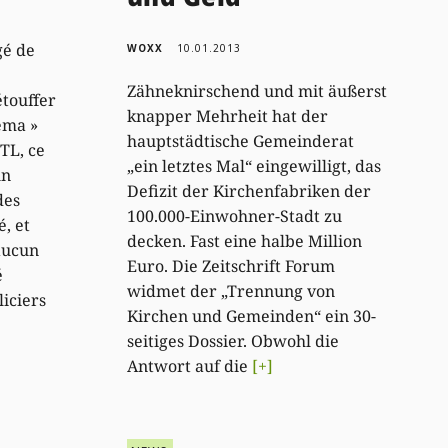
gé de
WOXX
10.01.2013
Zähneknirschend und mit äußerst
étouffer
knapper Mehrheit hat der
ema »
hauptstädtische Gemeinderat
RTL, ce
„ein letztes Mal“ eingewilligt, das
un
Defizit der Kirchenfabriken der
des
100.000-Einwohner-Stadt zu
é, et
decken. Fast eine halbe Million
 aucun
Euro. Die Zeitschrift Forum
é
widmet der „Trennung von
liciers
Kirchen und Gemeinden“ ein 30-
seitiges Dossier. Obwohl die
Antwort auf die
[+]