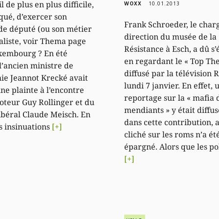
l de plus en plus difficile,
WOXX
10.01.2013
squé, d’exercer son
Frank Schroeder, le char
e député (ou son métier
direction du musée de la
aliste, voir Thema page
Résistance à Esch, a dû s’
xembourg ? En été
en regardant le « Top Th
 l’ancien ministre de
diffusé par la télévision 
ie Jeannot Krecké avait
lundi 7 janvier. En effet, 
ne plainte à l’encontre
reportage sur la « mafia 
teur Guy Rollinger et du
mendiants » y était diffus
ibéral Claude Meisch. En
dans cette contribution,
es insinuations
[+]
cliché sur les roms n’a ét
épargné. Alors que les po
[+]