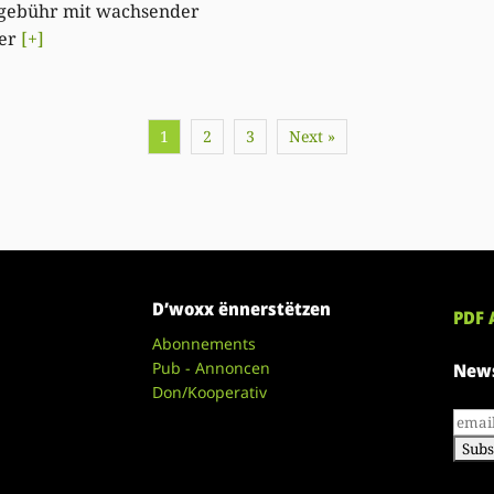
gebühr mit wachsender
uer
[+]
1
2
3
Next »
D’woxx ënnerstëtzen
PDF 
Abonnements
Pub - Annoncen
News
Don/Kooperativ