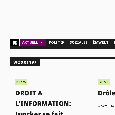
AKTUELL
POLITIK
SOZIALES
ËMWELT
WOXX1197
NEWS
NEWS
DROIT A
Drôle
L’INFORMATION:
WOXX
10
Juncker se fait