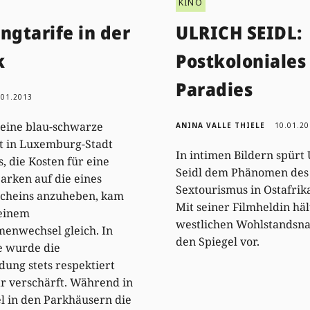
KINO
ngtarife in der
ULRICH SEIDL:
k
Postkoloniales
Paradies
.01.2013
 eine blau-schwarze
ANINA VALLE THIELE
10.01.2
t in Luxemburg-Stadt
In intimen Bildern spürt 
s, die Kosten für eine
Seidl dem Phänomen des
arken auf die eines
Sextourismus in Ostafrik
scheins anzuheben, kam
Mit seiner Filmheldin häl
 einem
westlichen Wohlstandsna
enwechsel gleich. In
den Spiegel vor.
e wurde die
dung stets respektiert
r verschärft. Während in
l in den Parkhäusern die