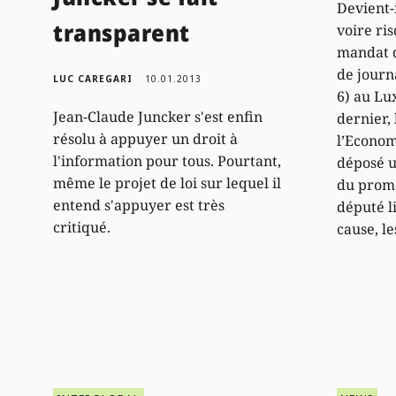
Devient-i
transparent
voire ri
mandat d
de journ
LUC CAREGARI
10.01.2013
6) au Lu
Jean-Claude Juncker s'est enfin
dernier,
résolu à appuyer un droit à
l’Econom
l'information pour tous. Pourtant,
déposé u
même le projet de loi sur lequel il
du promo
entend s'appuyer est très
député l
critiqué.
cause, l