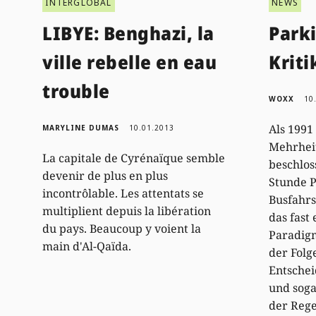
INTERGLOBAL
NEWS
LIBYE: Benghazi, la
Parki
ville rebelle en eau
Kriti
trouble
WOXX
10
Als 1991
MARYLINE DUMAS
10.01.2013
Mehrhei
La capitale de Cyrénaïque semble
beschlos
devenir de plus en plus
Stunde P
incontrôlable. Les attentats se
Busfahr
multiplient depuis la libération
das fast
du pays. Beaucoup y voient la
Paradigm
main d'Al-Qaïda.
der Folg
Entschei
und soga
der Rege