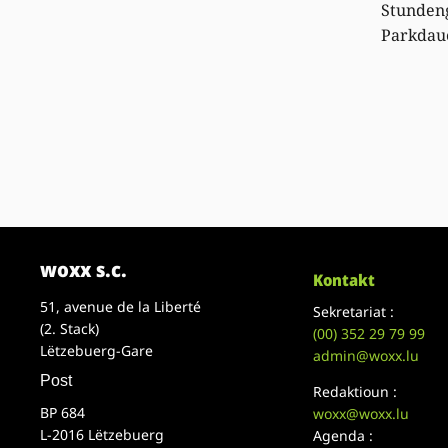
Stunden
Parkda
woxx s.c.
Kontakt
51, avenue de la Liberté
Sekretariat :
(2. Stack)
(00)
352 29 79 99
Lëtzebuerg-Gare
admin@woxx.lu
Post
Redaktioun :
BP 684
woxx@woxx.lu
L-2016 Lëtzebuerg
Agenda :