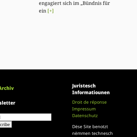
engagiert sich im „Bündnis für
ein
[+]
Juristesch
Archiv
Informatiounen
Droit de réponse
letter
Impressum
Datenschutz
Dëse Site benotzt
nëmmen technesch